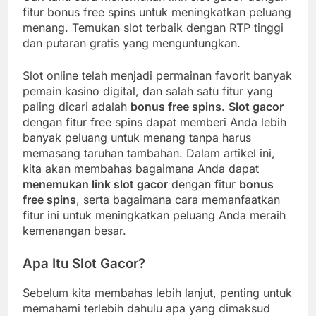
fitur bonus free spins untuk meningkatkan peluang
menang. Temukan slot terbaik dengan RTP tinggi
dan putaran gratis yang menguntungkan.
Slot online telah menjadi permainan favorit banyak
pemain kasino digital, dan salah satu fitur yang
paling dicari adalah
bonus free spins
.
Slot gacor
dengan fitur free spins dapat memberi Anda lebih
banyak peluang untuk menang tanpa harus
memasang taruhan tambahan. Dalam artikel ini,
kita akan membahas bagaimana Anda dapat
menemukan link slot gacor
dengan fitur
bonus
free spins
, serta bagaimana cara memanfaatkan
fitur ini untuk meningkatkan peluang Anda meraih
kemenangan besar.
Apa Itu Slot Gacor?
Sebelum kita membahas lebih lanjut, penting untuk
memahami terlebih dahulu apa yang dimaksud