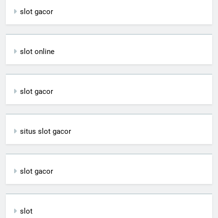
slot gacor
slot online
slot gacor
situs slot gacor
slot gacor
slot