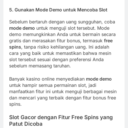
5.
Gunakan Mode Demo untuk Mencoba Slot
Sebelum bertaruh dengan uang sungguhan, coba
mode demo
untuk menguji slot tersebut. Mode
demo memungkinkan Anda untuk bermain secara
gratis dan merasakan fitur bonus, termasuk
free
spins
, tanpa risiko kehilangan uang. Ini adalah
cara yang baik untuk memastikan bahwa mesin
slot tersebut sesuai dengan preferensi Anda
sebelum memasang taruhan.
Banyak kasino online menyediakan
mode demo
untuk hampir semua permainan slot, jadi
manfaatkan fitur ini untuk menguji berbagai mesin
dan mencari yang terbaik dengan fitur bonus free
spins.
Slot Gacor dengan Fitur Free Spins yang
Patut Dicoba