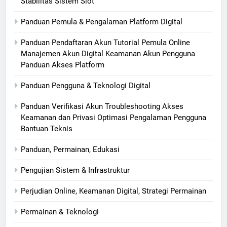
Stabilitas Sistem Slot
Panduan Pemula & Pengalaman Platform Digital
Panduan Pendaftaran Akun Tutorial Pemula Online
Manajemen Akun Digital Keamanan Akun Pengguna
Panduan Akses Platform
Panduan Pengguna & Teknologi Digital
Panduan Verifikasi Akun Troubleshooting Akses
Keamanan dan Privasi Optimasi Pengalaman Pengguna
Bantuan Teknis
Panduan, Permainan, Edukasi
Pengujian Sistem & Infrastruktur
Perjudian Online, Keamanan Digital, Strategi Permainan
Permainan & Teknologi