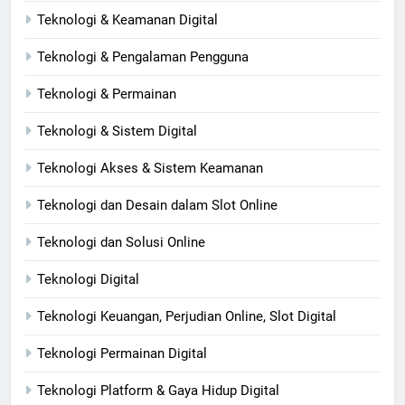
Teknologi & Keamanan Digital
Teknologi & Pengalaman Pengguna
Teknologi & Permainan
Teknologi & Sistem Digital
Teknologi Akses & Sistem Keamanan
Teknologi dan Desain dalam Slot Online
Teknologi dan Solusi Online
Teknologi Digital
Teknologi Keuangan, Perjudian Online, Slot Digital
Teknologi Permainan Digital
Teknologi Platform & Gaya Hidup Digital