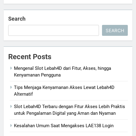
Search
SEARCH
Recent Posts
Mengenal Slot Lebah4D dari Fitur, Akses, hingga
Kenyamanan Pengguna
Tips Menjaga Kenyamanan Akses Lewat Lebah4D
Alternatif
Slot Lebah4D Terbaru dengan Fitur Akses Lebih Praktis
untuk Pengalaman Digital yang Aman dan Nyaman
Kesalahan Umum Saat Mengakses LAE138 Login