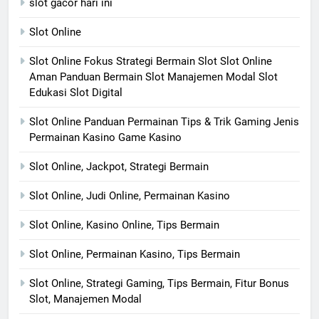
slot gacor hari ini
Slot Online
Slot Online Fokus Strategi Bermain Slot Slot Online
Aman Panduan Bermain Slot Manajemen Modal Slot
Edukasi Slot Digital
Slot Online Panduan Permainan Tips & Trik Gaming Jenis
Permainan Kasino Game Kasino
Slot Online, Jackpot, Strategi Bermain
Slot Online, Judi Online, Permainan Kasino
Slot Online, Kasino Online, Tips Bermain
Slot Online, Permainan Kasino, Tips Bermain
Slot Online, Strategi Gaming, Tips Bermain, Fitur Bonus
Slot, Manajemen Modal