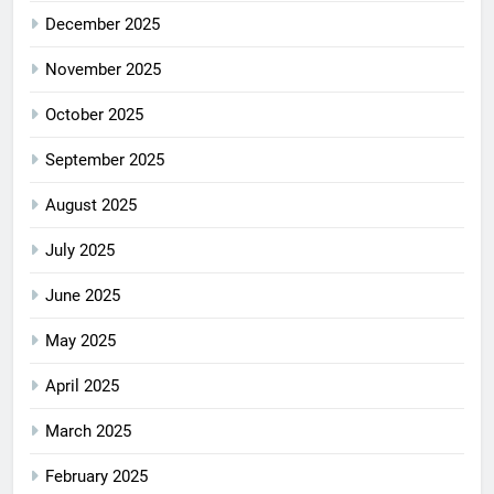
December 2025
November 2025
October 2025
September 2025
August 2025
July 2025
June 2025
May 2025
April 2025
March 2025
February 2025