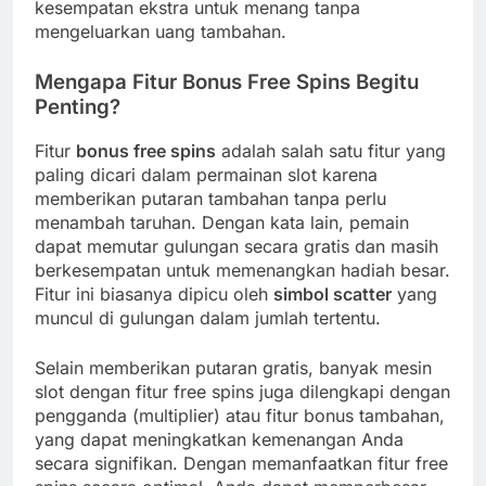
kesempatan ekstra untuk menang tanpa
mengeluarkan uang tambahan.
Mengapa Fitur Bonus Free Spins Begitu
Penting?
Fitur
bonus free spins
adalah salah satu fitur yang
paling dicari dalam permainan slot karena
memberikan putaran tambahan tanpa perlu
menambah taruhan. Dengan kata lain, pemain
dapat memutar gulungan secara gratis dan masih
berkesempatan untuk memenangkan hadiah besar.
Fitur ini biasanya dipicu oleh
simbol scatter
yang
muncul di gulungan dalam jumlah tertentu.
Selain memberikan putaran gratis, banyak mesin
slot dengan fitur free spins juga dilengkapi dengan
pengganda (multiplier) atau fitur bonus tambahan,
yang dapat meningkatkan kemenangan Anda
secara signifikan. Dengan memanfaatkan fitur free