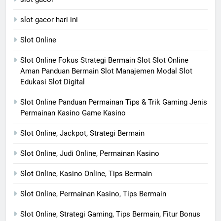
slot gacor hari ini
Slot Online
Slot Online Fokus Strategi Bermain Slot Slot Online
Aman Panduan Bermain Slot Manajemen Modal Slot
Edukasi Slot Digital
Slot Online Panduan Permainan Tips & Trik Gaming Jenis
Permainan Kasino Game Kasino
Slot Online, Jackpot, Strategi Bermain
Slot Online, Judi Online, Permainan Kasino
Slot Online, Kasino Online, Tips Bermain
Slot Online, Permainan Kasino, Tips Bermain
Slot Online, Strategi Gaming, Tips Bermain, Fitur Bonus