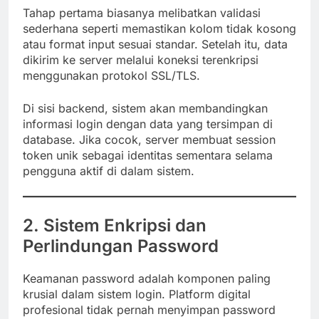
Tahap pertama biasanya melibatkan validasi
sederhana seperti memastikan kolom tidak kosong
atau format input sesuai standar. Setelah itu, data
dikirim ke server melalui koneksi terenkripsi
menggunakan protokol SSL/TLS.
Di sisi backend, sistem akan membandingkan
informasi login dengan data yang tersimpan di
database. Jika cocok, server membuat session
token unik sebagai identitas sementara selama
pengguna aktif di dalam sistem.
2. Sistem Enkripsi dan
Perlindungan Password
Keamanan password adalah komponen paling
krusial dalam sistem login. Platform digital
profesional tidak pernah menyimpan password