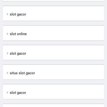
slot gacor
slot online
slot gacor
situs slot gacor
slot gacor