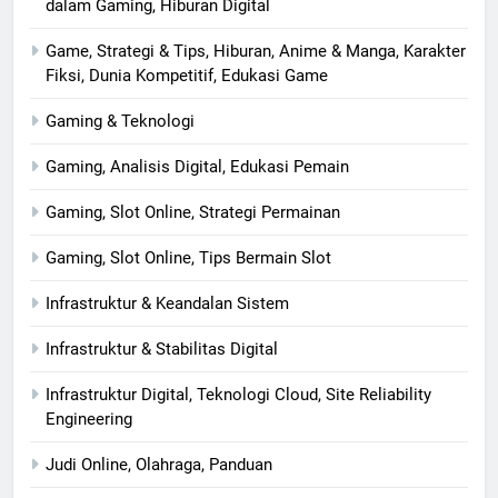
dalam Gaming, Hiburan Digital
Game, Strategi & Tips, Hiburan, Anime & Manga, Karakter
Fiksi, Dunia Kompetitif, Edukasi Game
Gaming & Teknologi
Gaming, Analisis Digital, Edukasi Pemain
Gaming, Slot Online, Strategi Permainan
Gaming, Slot Online, Tips Bermain Slot
Infrastruktur & Keandalan Sistem
Infrastruktur & Stabilitas Digital
Infrastruktur Digital, Teknologi Cloud, Site Reliability
Engineering
Judi Online, Olahraga, Panduan