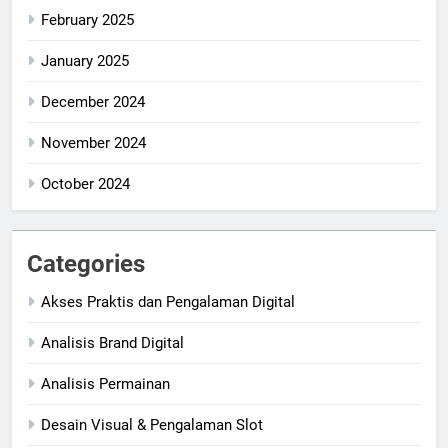
February 2025
January 2025
December 2024
November 2024
October 2024
Categories
Akses Praktis dan Pengalaman Digital
Analisis Brand Digital
Analisis Permainan
Desain Visual & Pengalaman Slot