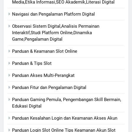
Media,Etika Informasi,SEO Akademik,Literasi Digital
Navigasi dan Pengalaman Platform Digital
Observasi Sistem Digital,Analisis Permainan
Interaktif,Studi Platform Online,Dinamika
Game,Pengalaman Digital
Panduan & Keamanan Slot Online
Panduan & Tips Slot
Panduan Akses Multi-Perangkat
Panduan Fitur dan Pengalaman Digital
Panduan Gaming Pemula, Pengembangan Skill Bermain,
Edukasi Digital
Panduan Kesalahan Login dan Keamanan Akses Akun
Panduan Login Slot Online Tips Keamanan Akun Slot