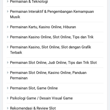
Permainan & Teknologi
Permainan Interaktif & Pengembangan Kemampuan
Musik
Permainan Kartu, Kasino Online, Hiburan
Permainan Kasino Online, Slot Online, Tips dan Trik
Permainan Kasino, Slot Online, Slot dengan Grafik
Terbaik
Permainan Slot Online, Judi Online, Tips dan Trik Slot
Permainan Slot Online, Kasino Online, Panduan
Permainan
Permainan Slot, Game Online
Psikologi Game / Desain Visual Game
Rekomendasi & Review Slot