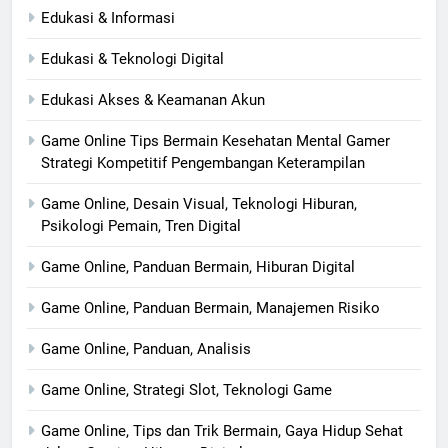
Edukasi & Informasi
Edukasi & Teknologi Digital
Edukasi Akses & Keamanan Akun
Game Online Tips Bermain Kesehatan Mental Gamer
Strategi Kompetitif Pengembangan Keterampilan
Game Online, Desain Visual, Teknologi Hiburan,
Psikologi Pemain, Tren Digital
Game Online, Panduan Bermain, Hiburan Digital
Game Online, Panduan Bermain, Manajemen Risiko
Game Online, Panduan, Analisis
Game Online, Strategi Slot, Teknologi Game
Game Online, Tips dan Trik Bermain, Gaya Hidup Sehat