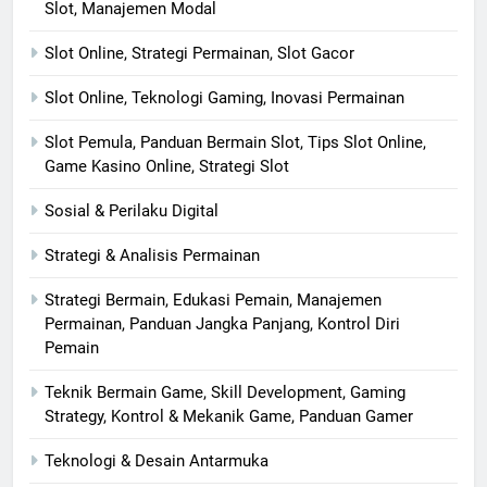
Slot, Manajemen Modal
Slot Online, Strategi Permainan, Slot Gacor
Slot Online, Teknologi Gaming, Inovasi Permainan
Slot Pemula, Panduan Bermain Slot, Tips Slot Online,
Game Kasino Online, Strategi Slot
Sosial & Perilaku Digital
Strategi & Analisis Permainan
Strategi Bermain, Edukasi Pemain, Manajemen
Permainan, Panduan Jangka Panjang, Kontrol Diri
Pemain
Teknik Bermain Game, Skill Development, Gaming
Strategy, Kontrol & Mekanik Game, Panduan Gamer
Teknologi & Desain Antarmuka