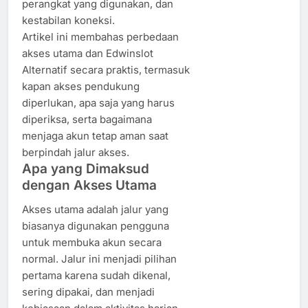
perangkat yang digunakan, dan
kestabilan koneksi.
Artikel ini membahas perbedaan
akses utama dan Edwinslot
Alternatif secara praktis, termasuk
kapan akses pendukung
diperlukan, apa saja yang harus
diperiksa, serta bagaimana
menjaga akun tetap aman saat
berpindah jalur akses.
Apa yang Dimaksud
dengan Akses Utama
Akses utama adalah jalur yang
biasanya digunakan pengguna
untuk membuka akun secara
normal. Jalur ini menjadi pilihan
pertama karena sudah dikenal,
sering dipakai, dan menjadi