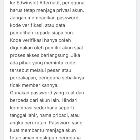
ke Edwinslot Alternatif, pengguna
harus tetap menjaga privasi akun.
Jangan membagikan password,
kode verifikasi, atau data
pemulihan kepada siapa pun.
Kode verifikasi hanya boleh
digunakan oleh pemilik akun saat
proses akses berlangsung. Jika
ada pihak yang meminta kode
tersebut melalui pesan atau
percakapan, pengguna sebaiknya
tidak memberikannya.
Gunakan password yang kuat dan
berbeda dari akun lain. Hindari
kombinasi sederhana seperti
tanggal lahir, nama pribadi, atau
angka berurutan. Password yang
kuat membantu menjaga akun
tetap aman meskipun pengguna