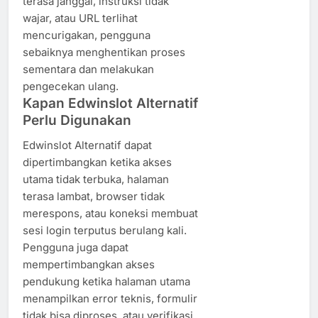
terasa janggal, instruksi tidak
wajar, atau URL terlihat
mencurigakan, pengguna
sebaiknya menghentikan proses
sementara dan melakukan
pengecekan ulang.
Kapan Edwinslot Alternatif
Perlu Digunakan
Edwinslot Alternatif dapat
dipertimbangkan ketika akses
utama tidak terbuka, halaman
terasa lambat, browser tidak
merespons, atau koneksi membuat
sesi login terputus berulang kali.
Pengguna juga dapat
mempertimbangkan akses
pendukung ketika halaman utama
menampilkan error teknis, formulir
tidak bisa diproses, atau verifikasi