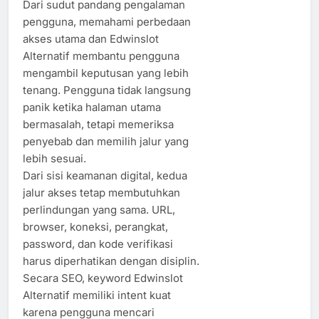
Dari sudut pandang pengalaman
pengguna, memahami perbedaan
akses utama dan Edwinslot
Alternatif membantu pengguna
mengambil keputusan yang lebih
tenang. Pengguna tidak langsung
panik ketika halaman utama
bermasalah, tetapi memeriksa
penyebab dan memilih jalur yang
lebih sesuai.
Dari sisi keamanan digital, kedua
jalur akses tetap membutuhkan
perlindungan yang sama. URL,
browser, koneksi, perangkat,
password, dan kode verifikasi
harus diperhatikan dengan disiplin.
Secara SEO, keyword Edwinslot
Alternatif memiliki intent kuat
karena pengguna mencari