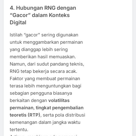
4. Hubungan RNG dengan
“Gacor” dalam Konteks
Digital
Istilah “gacor” sering digunakan
untuk menggambarkan permainan
yang dianggap lebih sering
memberikan hasil memuaskan.
Namun, dari sudut pandang teknis,
RNG tetap bekerja secara acak.
Faktor yang membuat permainan
terasa lebih menguntungkan bagi
sebagian pengguna biasanya
berkaitan dengan
volatilitas
permainan
,
tingkat pengembalian
teoretis (RTP)
, serta pola distribusi
kemenangan dalam jangka waktu
tertentu.