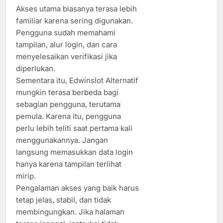
Akses utama biasanya terasa lebih
familiar karena sering digunakan.
Pengguna sudah memahami
tampilan, alur login, dan cara
menyelesaikan verifikasi jika
diperlukan.
Sementara itu, Edwinslot Alternatif
mungkin terasa berbeda bagi
sebagian pengguna, terutama
pemula. Karena itu, pengguna
perlu lebih teliti saat pertama kali
menggunakannya. Jangan
langsung memasukkan data login
hanya karena tampilan terlihat
mirip.
Pengalaman akses yang baik harus
tetap jelas, stabil, dan tidak
membingungkan. Jika halaman