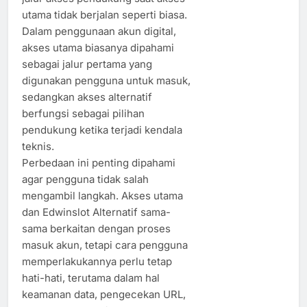
utama tidak berjalan seperti biasa.
Dalam penggunaan akun digital,
akses utama biasanya dipahami
sebagai jalur pertama yang
digunakan pengguna untuk masuk,
sedangkan akses alternatif
berfungsi sebagai pilihan
pendukung ketika terjadi kendala
teknis.
Perbedaan ini penting dipahami
agar pengguna tidak salah
mengambil langkah. Akses utama
dan Edwinslot Alternatif sama-
sama berkaitan dengan proses
masuk akun, tetapi cara pengguna
memperlakukannya perlu tetap
hati-hati, terutama dalam hal
keamanan data, pengecekan URL,