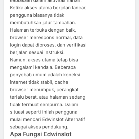
kebiasaan dalam aktivitas harian.
Ketika akses utama berjalan lancar,
pengguna biasanya tidak
membutuhkan jalur tambahan.
Halaman terbuka dengan baik,
browser merespons normal, data
login dapat diproses, dan verifikasi
berjalan sesuai instruksi.
Namun, akses utama tetap bisa
mengalami kendala. Beberapa
penyebab umum adalah koneksi
internet tidak stabil, cache
browser menumpuk, perangkat
terlalu berat, atau halaman sedang
tidak termuat sempurna. Dalam
situasi seperti inilah pengguna
mulai mencari Edwinslot Alternatif
sebagai akses pendukung.
Apa Fungsi Edwinslot