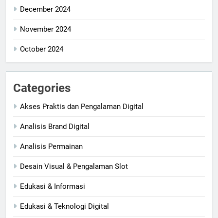
December 2024
November 2024
October 2024
Categories
Akses Praktis dan Pengalaman Digital
Analisis Brand Digital
Analisis Permainan
Desain Visual & Pengalaman Slot
Edukasi & Informasi
Edukasi & Teknologi Digital