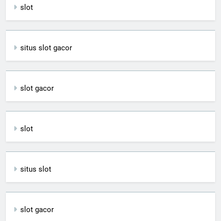
slot
situs slot gacor
slot gacor
slot
situs slot
slot gacor