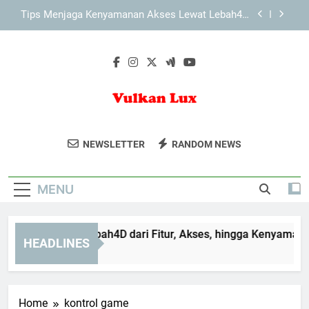
Skip
Slot Lebah4D Terbaru dengan Fitur Akses Lebih
to
Praktis untuk Pengalaman Digital yang Aman dan
Nyaman
content
Kesalahan Umum Saat Mengakses LAE138 Login
Mengenal Slot Lebah4D dari Fitur, Akses, hingga
Kenyamanan Pengguna
Tips Menjaga Kenyamanan Akses Lewat Lebah4D
Alternatif
Vulkan Lux
Nikmati Pengalaman Bermain Game
Slot Lebah4D Terbaru dengan Fitur Akses Lebih
NEWSLETTER
RANDOM NEWS
Praktis untuk Pengalaman Digital yang Aman dan
Terbaik Dengan Peralatan Berkualitas
Nyaman
Kesalahan Umum Saat Mengakses LAE138 Login
Dari Vulkan Lux. Solusi Hiburan Bagi
MENU
Para Gamer.
ngenal Slot Lebah4D dari Fitur, Akses, hingga Kenyamanan 
HEADLINES
Months Ago
Home
kontrol game