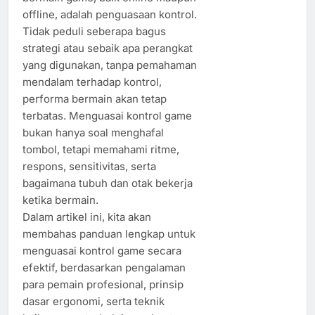
offline, adalah penguasaan kontrol.
Tidak peduli seberapa bagus
strategi atau sebaik apa perangkat
yang digunakan, tanpa pemahaman
mendalam terhadap kontrol,
performa bermain akan tetap
terbatas. Menguasai kontrol game
bukan hanya soal menghafal
tombol, tetapi memahami ritme,
respons, sensitivitas, serta
bagaimana tubuh dan otak bekerja
ketika bermain.
Dalam artikel ini, kita akan
membahas panduan lengkap untuk
menguasai kontrol game secara
efektif, berdasarkan pengalaman
para pemain profesional, prinsip
dasar ergonomi, serta teknik