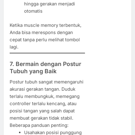
hingga gerakan menjadi
otomatis
Ketika muscle memory terbentuk,
Anda bisa merespons dengan
cepat tanpa perlu melihat tombol
lagi.
7. Bermain dengan Postur
Tubuh yang Baik
Postur tubuh sangat memengaruhi
akurasi gerakan tangan. Duduk
terlalu membungkuk, memegang
controller terlalu kencang, atau
posisi tangan yang salah dapat
membuat gerakan tidak stabil.
Beberapa panduan penting:
Usahakan posisi punggung