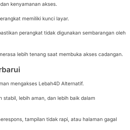
n dan kenyamanan akses.
rangkat memiliki kunci layar.
 pastikan perangkat tidak digunakan sembarangan oleh
erasa lebih tenang saat membuka akses cadangan.
rbarui
aman mengakses Lebah4D Alternatif.
 stabil, lebih aman, dan lebih baik dalam
respons, tampilan tidak rapi, atau halaman gagal