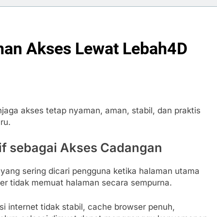
nan Akses Lewat Lebah4D
ga akses tetap nyaman, aman, stabil, dan praktis
ru.
f sebagai Akses Cadangan
h yang sering dicari pengguna ketika halaman utama
wser tidak memuat halaman secara sempurna.
si internet tidak stabil, cache browser penuh,