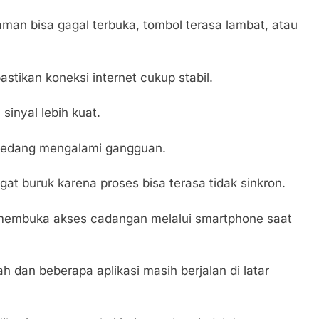
laman bisa gagal terbuka, tombol terasa lambat, atau
tikan koneksi internet cukup stabil.
sinyal lebih kuat.
k sedang mengalami gangguan.
t buruk karena proses bisa terasa tidak sinkron.
 membuka akses cadangan melalui smartphone saat
 dan beberapa aplikasi masih berjalan di latar