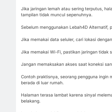
Jika jaringan lemah atau sering terputus, ha
tampilan tidak muncul sepenuhnya.
Sebelum menggunakan Lebah4D Alternatif, pas
Jika memakai data seluler, cari lokasi dengan 
Jika memakai Wi-Fi, pastikan jaringan tida
Jangan memaksakan akses saat koneksi sanga
Contoh praktisnya, seorang pengguna ingin
berada di luar rumah.
Halaman terasa lambat karena sinyal melemah
belakang.