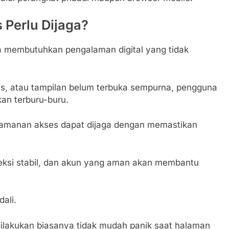
Perlu Dijaga?
 membutuhkan pengalaman digital yang tidak
ns, atau tampilan belum terbuka sempurna, pengguna
an terburu-buru.
yamanan akses dapat dijaga dengan memastikan
neksi stabil, dan akun yang aman akan membantu
ali.
lakukan biasanya tidak mudah panik saat halaman