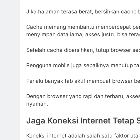
Jika halaman terasa berat, bersihkan cache 
Cache memang membantu mempercepat pemuat
menyimpan data lama, akses justru bisa tera
Setelah cache dibersihkan, tutup browser se
Pengguna mobile juga sebaiknya menutup tab
Terlalu banyak tab aktif membuat browser bek
Dengan browser yang rapi dan terbaru, akses
nyaman.
Jaga Koneksi Internet Tetap S
Koneksi internet adalah salah satu faktor 