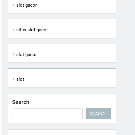
slot gacor
situs slot gacor
slot gacor
slot
Search
SEARCH