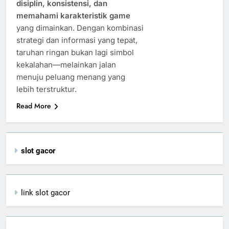
disiplin, konsistensi, dan
memahami karakteristik game
yang dimainkan. Dengan kombinasi
strategi dan informasi yang tepat,
taruhan ringan bukan lagi simbol
kekalahan—melainkan jalan
menuju peluang menang yang
lebih terstruktur.
Read More
slot gacor
link slot gacor