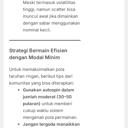
Meski termasuk volatilitas
tinggi, namun scatter bisa
muncul awal jika dimainkan
dengan sabar menggunakan
nominal kecil.
Strategi Bermain Efisien
dengan Modal Minim
Untuk memaksimalkan pola
taruhan ringan, berikut tips dari
komunitas yang bisa diterapkan:
Gunakan autospin dalam
jumlah moderat (30–50
putaran)
untuk memberi
cukup waktu sistem
mengenali pola permainan.
Jangan tergoda menaikkan