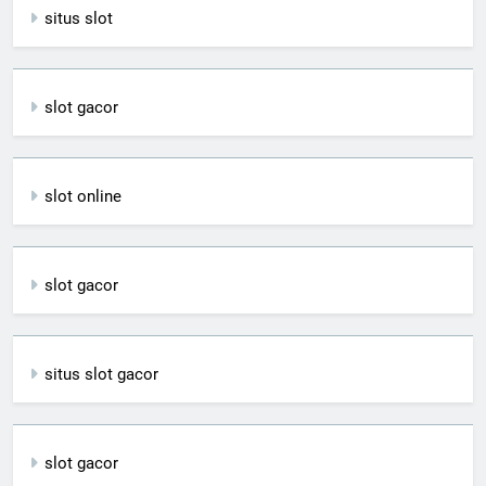
situs slot
slot gacor
slot online
slot gacor
situs slot gacor
slot gacor