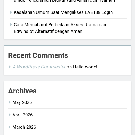
Kesalahan Umum Saat Mengakses LAE138 Login
Cara Memahami Perbedaan Akses Utama dan
Edwinslot Alternatif dengan Aman
Recent Comments
A WordPress Commenter
on
Hello world!
Archives
May 2026
April 2026
March 2026