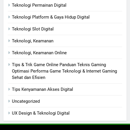
Teknologi Permainan Digital
Teknologi Platform & Gaya Hidup Digital
Teknologi Slot Digital
Teknologi, Keamanan
Teknologi, Keamanan Online
Tips & Trik Game Online Panduan Teknis Gaming
Optimasi Performa Game Teknologi & Internet Gaming
Sehat dan Efisien
Tips Kenyamanan Akses Digital
Uncategorized
UX Design & Teknologi Digital