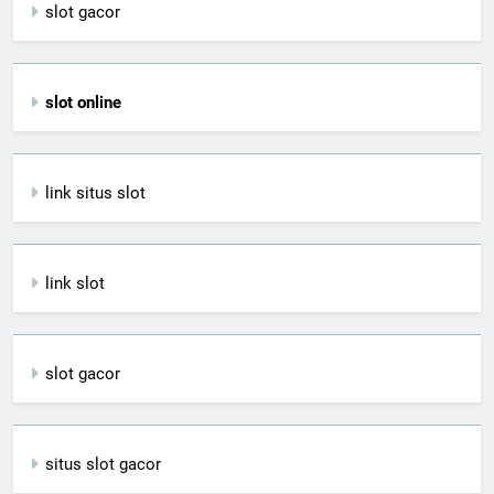
slot gacor
slot online
link situs slot
link slot
slot gacor
situs slot gacor