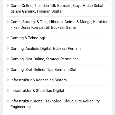
Game Online, Tips dan Trik Bermain, Gaya Hidup Sehat
dalam Gaming, Hiburan Digital
Game, Strategi & Tips, Hiburan, Anime & Manga, Karakter
Fiksi, Dunia Kompetitif, Edukasi Game
Gaming & Teknologi
Gaming, Analisis Digital, Edukasi Pemain
Gaming, Slot Online, Strategi Permainan
Gaming, Slot Online, Tips Bermain Slot
Infrastruktur & Keandalan Sistem
Infrastruktur & Stabilitas Digital
Infrastruktur Digital, Teknologi Cloud, Site Reliability
Engineering