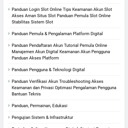
Panduan Login Slot Online Tips Keamanan Akun Slot
Akses Aman Situs Slot Panduan Pemula Slot Online
Stabilitas Sistem Slot
Panduan Pemula & Pengalaman Platform Digital
Panduan Pendaftaran Akun Tutorial Pemula Online
Manajemen Akun Digital Keamanan Akun Pengguna
Panduan Akses Platform
Panduan Pengguna & Teknologi Digital
Panduan Verifikasi Akun Troubleshooting Akses
Keamanan dan Privasi Optimasi Pengalaman Pengguna
Bantuan Teknis
Panduan, Permainan, Edukasi
Pengujian Sistem & Infrastruktur