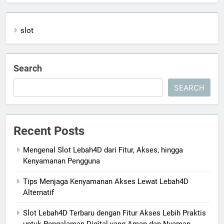
slot
Search
SEARCH
Recent Posts
Mengenal Slot Lebah4D dari Fitur, Akses, hingga
Kenyamanan Pengguna
Tips Menjaga Kenyamanan Akses Lewat Lebah4D
Alternatif
Slot Lebah4D Terbaru dengan Fitur Akses Lebih Praktis
untuk Pengalaman Digital yang Aman dan Nyaman