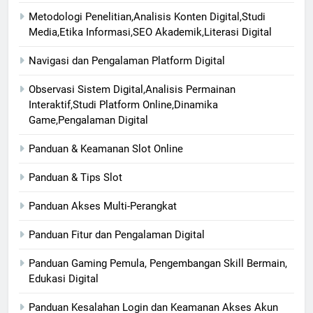
Metodologi Penelitian,Analisis Konten Digital,Studi
Media,Etika Informasi,SEO Akademik,Literasi Digital
Navigasi dan Pengalaman Platform Digital
Observasi Sistem Digital,Analisis Permainan
Interaktif,Studi Platform Online,Dinamika
Game,Pengalaman Digital
Panduan & Keamanan Slot Online
Panduan & Tips Slot
Panduan Akses Multi-Perangkat
Panduan Fitur dan Pengalaman Digital
Panduan Gaming Pemula, Pengembangan Skill Bermain,
Edukasi Digital
Panduan Kesalahan Login dan Keamanan Akses Akun