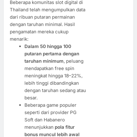
Beberapa komunitas slot digital di
Thailand telah mengumpulkan data
dari ribuan putaran permainan
dengan taruhan minimal. Hasil
pengamatan mereka cukup
menarik:
Dalam 50 hingga 100
putaran pertama dengan
taruhan minimum
, peluang
mendapatkan free spin
meningkat hingga 18–22%,
lebih tinggi dibandingkan
dengan taruhan sedang atau
besar.
Beberapa game populer
seperti dari provider PG
Soft dan Habanero
menunjukkan
pola fitur
bonus muncul lebih awal