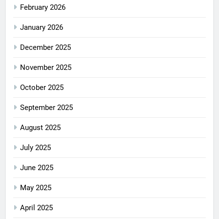
February 2026
January 2026
December 2025
November 2025
October 2025
September 2025
August 2025
July 2025
June 2025
May 2025
April 2025