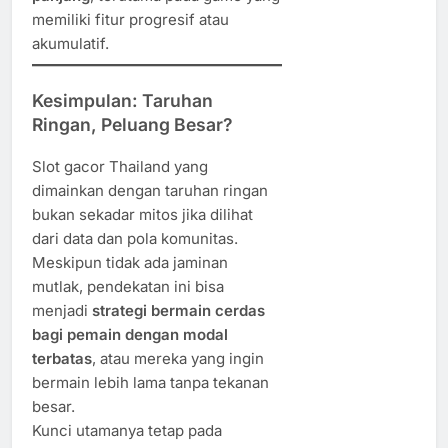
memiliki fitur progresif atau
akumulatif.
Kesimpulan: Taruhan
Ringan, Peluang Besar?
Slot gacor Thailand yang
dimainkan dengan taruhan ringan
bukan sekadar mitos jika dilihat
dari data dan pola komunitas.
Meskipun tidak ada jaminan
mutlak, pendekatan ini bisa
menjadi
strategi bermain cerdas
bagi pemain dengan modal
terbatas
, atau mereka yang ingin
bermain lebih lama tanpa tekanan
besar.
Kunci utamanya tetap pada