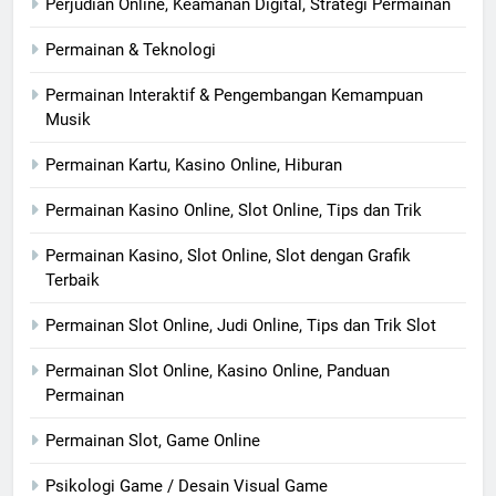
Perjudian Online, Keamanan Digital, Strategi Permainan
Permainan & Teknologi
Permainan Interaktif & Pengembangan Kemampuan
Musik
Permainan Kartu, Kasino Online, Hiburan
Permainan Kasino Online, Slot Online, Tips dan Trik
Permainan Kasino, Slot Online, Slot dengan Grafik
Terbaik
Permainan Slot Online, Judi Online, Tips dan Trik Slot
Permainan Slot Online, Kasino Online, Panduan
Permainan
Permainan Slot, Game Online
Psikologi Game / Desain Visual Game