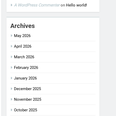
A WordPress Commenter
on
Hello world!
Archives
May 2026
April 2026
March 2026
February 2026
January 2026
December 2025
November 2025
October 2025