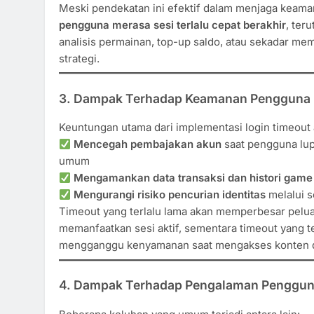
Meski pendekatan ini efektif dalam menjaga keam
pengguna merasa sesi terlalu cepat berakhir
, ter
analisis permainan, top-up saldo, atau sekadar m
strategi.
3. Dampak Terhadap Keamanan Pengguna
Keuntungan utama dari implementasi login timeout 
Mencegah pembajakan akun
saat pengguna lup
umum
Mengamankan data transaksi dan histori game
Mengurangi risiko pencurian identitas
melalui s
Timeout yang terlalu lama akan memperbesar pelu
memanfaatkan sesi aktif, sementara timeout yang te
mengganggu kenyamanan saat mengakses konten d
4. Dampak Terhadap Pengalaman Penggu