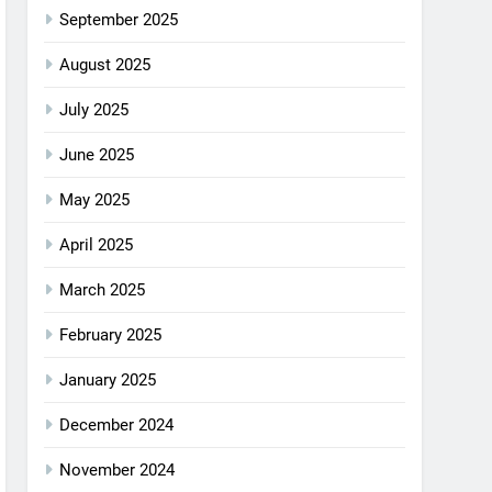
September 2025
August 2025
July 2025
June 2025
May 2025
April 2025
March 2025
February 2025
January 2025
December 2024
November 2024