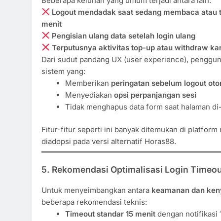
Beberapa keluhan yang umum terjadi antara lain:
Logout mendadak saat sedang membaca atau ti
menit
Pengisian ulang data setelah login ulang
Terputusnya aktivitas top-up atau withdraw ka
Dari sudut pandang UX (user experience), penggun
sistem yang:
Memberikan
peringatan sebelum logout oto
Menyediakan
opsi perpanjangan sesi
Tidak menghapus data form saat halaman di
Fitur-fitur seperti ini banyak ditemukan di platfor
diadopsi pada versi alternatif Horas88.
5. Rekomendasi Optimalisasi Login Timeou
Untuk menyeimbangkan antara
keamanan dan ke
beberapa rekomendasi teknis:
Timeout standar 15 menit
dengan notifikasi