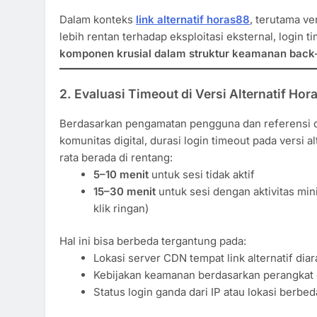
Dalam konteks
link alternatif horas88
, terutama ver
lebih rentan terhadap eksploitasi eksternal, login 
komponen krusial dalam struktur keamanan back
2. Evaluasi Timeout di Versi Alternatif Hor
Berdasarkan pengamatan pengguna dan referensi 
komunitas digital, durasi login timeout pada versi a
rata berada di rentang:
5–10 menit
untuk sesi tidak aktif
15–30 menit
untuk sesi dengan aktivitas mini
klik ringan)
Hal ini bisa berbeda tergantung pada:
Lokasi server CDN tempat link alternatif dia
Kebijakan keamanan berdasarkan perangkat
Status login ganda dari IP atau lokasi berbed