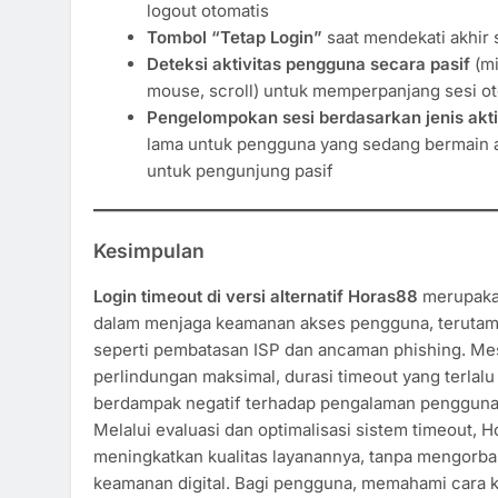
logout otomatis
Tombol “Tetap Login”
saat mendekati akhir 
Deteksi aktivitas pengguna secara pasif
(mi
mouse, scroll) untuk memperpanjang sesi o
Pengelompokan sesi berdasarkan jenis akti
lama untuk pengguna yang sedang bermain akt
untuk pengunjung pasif
Kesimpulan
Login timeout di versi alternatif Horas88
merupakan
dalam menjaga keamanan akses pengguna, terutama
seperti pembatasan ISP dan ancaman phishing. M
perlindungan maksimal, durasi timeout yang terlalu
berdampak negatif terhadap pengalaman pengguna
Melalui evaluasi dan optimalisasi sistem timeout, 
meningkatkan kualitas layanannya, tanpa mengorb
keamanan digital. Bagi pengguna, memahami cara ke