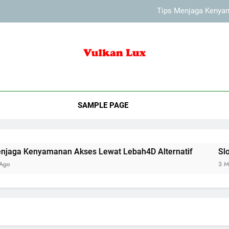
Tips Menjaga Kenyam
Slot Lebah4D Terbaru dengan Fitur Akses Lebih Praktis untuk Pen
Kesalahan
kan Lux
Mengenal Slot Lebah4D dari Fitu
engalaman Bermain Game Terbaik Dengan Peralatan Berkualitas 
Tips Menjaga Kenyam
SAMPLE PAGE
Slot Lebah4D Terbaru dengan Fitur Akses Lebih Praktis untuk Pen
Kesalahan
manan Akses Lewat Lebah4D Alternatif
Slot Lebah4D T
3 Months Ago