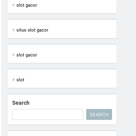
slot gacor
situs slot gacor
slot gacor
slot
Search
SEARCH