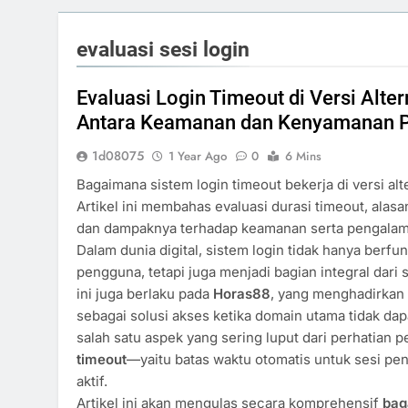
evaluasi sesi login
Evaluasi Login Timeout di Versi Alte
Antara Keamanan dan Kenyamanan 
1d08075
1 Year Ago
0
6 Mins
Bagaimana sistem login timeout bekerja di versi alt
Artikel ini membahas evaluasi durasi timeout, alasan
dan dampaknya terhadap keamanan serta pengala
Dalam dunia digital, sistem login tidak hanya berfun
pengguna, tetapi juga menjadi bagian integral dari 
ini juga berlaku pada
Horas88
, yang menghadirkan
sebagai solusi akses ketika domain utama tidak da
salah satu aspek yang sering luput dari perhatian
timeout
—yaitu batas waktu otomatis untuk sesi pe
aktif.
Artikel ini akan mengulas secara komprehensif
bag