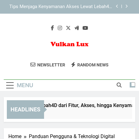
Skip
Slot Lebah4D Terbaru dengan Fitur Akses Lebih
to
Praktis untuk Pengalaman Digital yang Aman dan
Nyaman
content
Kesalahan Umum Saat Mengakses LAE138 Login
Mengenal Slot Lebah4D dari Fitur, Akses, hingga
Kenyamanan Pengguna
Tips Menjaga Kenyamanan Akses Lewat Lebah4D
Alternatif
Vulkan Lux
Nikmati Pengalaman Bermain Game
Slot Lebah4D Terbaru dengan Fitur Akses Lebih
NEWSLETTER
RANDOM NEWS
Praktis untuk Pengalaman Digital yang Aman dan
Terbaik Dengan Peralatan Berkualitas
Nyaman
Kesalahan Umum Saat Mengakses LAE138 Login
Dari Vulkan Lux. Solusi Hiburan Bagi
MENU
Para Gamer.
ngenal Slot Lebah4D dari Fitur, Akses, hingga Kenyamanan 
HEADLINES
Months Ago
Home
Panduan Pengguna & Teknologi Digital