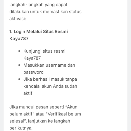
langkah-langkah yang dapat
dilakukan untuk memastikan status
aktivasi:
1.
Login Melalui Situs Resmi
Kaya787
Kunjungi situs resmi
Kaya787
Masukkan username dan
password
Jika berhasil masuk tanpa
kendala, akun Anda sudah
aktif
Jika muncul pesan seperti “Akun
belum aktif” atau “Verifikasi belum
selesai”, lanjutkan ke langkah
berikutnya.