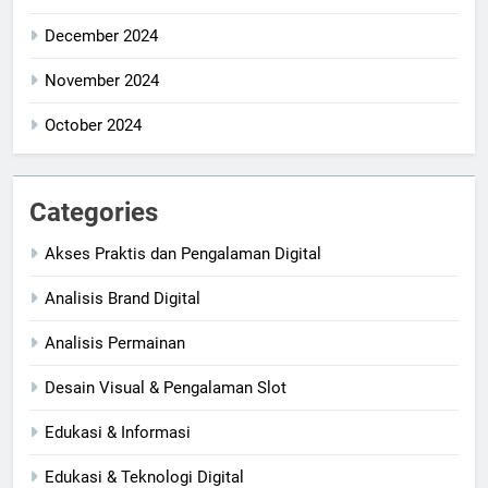
December 2024
November 2024
October 2024
Categories
Akses Praktis dan Pengalaman Digital
Analisis Brand Digital
Analisis Permainan
Desain Visual & Pengalaman Slot
Edukasi & Informasi
Edukasi & Teknologi Digital