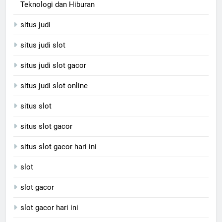
Teknologi dan Hiburan
situs judi
situs judi slot
situs judi slot gacor
situs judi slot online
situs slot
situs slot gacor
situs slot gacor hari ini
slot
slot gacor
slot gacor hari ini