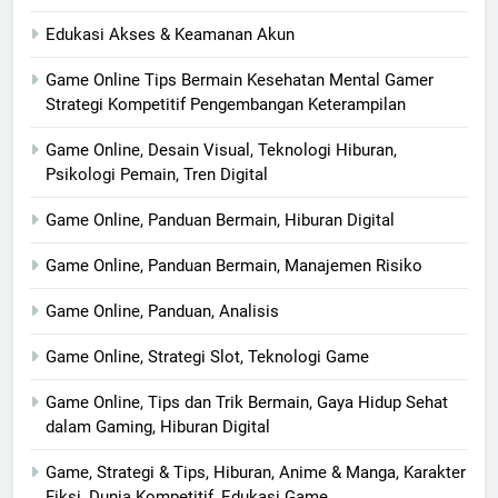
Edukasi Akses & Keamanan Akun
Game Online Tips Bermain Kesehatan Mental Gamer
Strategi Kompetitif Pengembangan Keterampilan
Game Online, Desain Visual, Teknologi Hiburan,
Psikologi Pemain, Tren Digital
Game Online, Panduan Bermain, Hiburan Digital
Game Online, Panduan Bermain, Manajemen Risiko
Game Online, Panduan, Analisis
Game Online, Strategi Slot, Teknologi Game
Game Online, Tips dan Trik Bermain, Gaya Hidup Sehat
dalam Gaming, Hiburan Digital
Game, Strategi & Tips, Hiburan, Anime & Manga, Karakter
Fiksi, Dunia Kompetitif, Edukasi Game