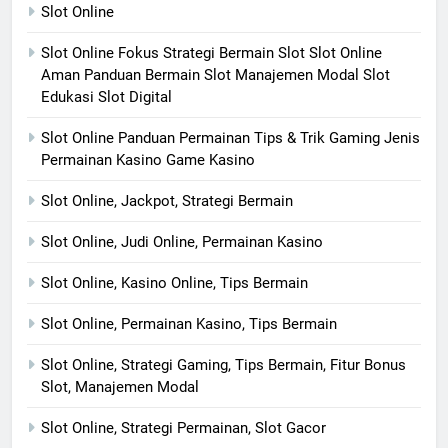
Slot Online
Slot Online Fokus Strategi Bermain Slot Slot Online
Aman Panduan Bermain Slot Manajemen Modal Slot
Edukasi Slot Digital
Slot Online Panduan Permainan Tips & Trik Gaming Jenis
Permainan Kasino Game Kasino
Slot Online, Jackpot, Strategi Bermain
Slot Online, Judi Online, Permainan Kasino
Slot Online, Kasino Online, Tips Bermain
Slot Online, Permainan Kasino, Tips Bermain
Slot Online, Strategi Gaming, Tips Bermain, Fitur Bonus
Slot, Manajemen Modal
Slot Online, Strategi Permainan, Slot Gacor