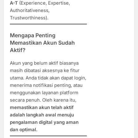
A-T
(Experience, Expertise,
Authoritativeness,
Trustworthiness).
Mengapa Penting
Memastikan Akun Sudah
Aktif?
Akun yang belum aktif biasanya
masih dibatasi aksesnya ke fitur
utama. Anda tidak akan dapat login,
menerima notifikasi penting, atau
menggunakan layanan platform
secara penuh. Oleh karena itu,
memastikan akun telah aktif
adalah langkah awal menuju
pengalaman digital yang aman
dan optimal.