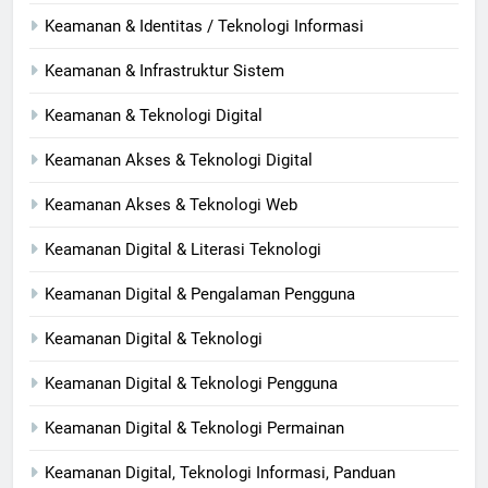
Keamanan & Identitas / Teknologi Informasi
Keamanan & Infrastruktur Sistem
Keamanan & Teknologi Digital
Keamanan Akses & Teknologi Digital
Keamanan Akses & Teknologi Web
Keamanan Digital & Literasi Teknologi
Keamanan Digital & Pengalaman Pengguna
Keamanan Digital & Teknologi
Keamanan Digital & Teknologi Pengguna
Keamanan Digital & Teknologi Permainan
Keamanan Digital, Teknologi Informasi, Panduan