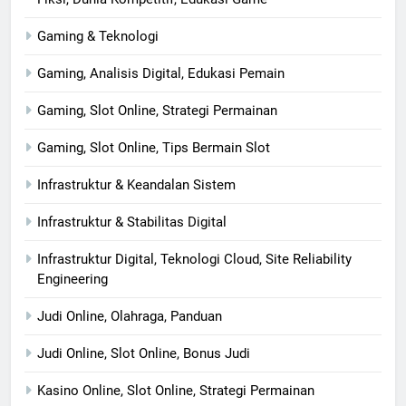
Gaming & Teknologi
Gaming, Analisis Digital, Edukasi Pemain
Gaming, Slot Online, Strategi Permainan
Gaming, Slot Online, Tips Bermain Slot
Infrastruktur & Keandalan Sistem
Infrastruktur & Stabilitas Digital
Infrastruktur Digital, Teknologi Cloud, Site Reliability
Engineering
Judi Online, Olahraga, Panduan
Judi Online, Slot Online, Bonus Judi
Kasino Online, Slot Online, Strategi Permainan