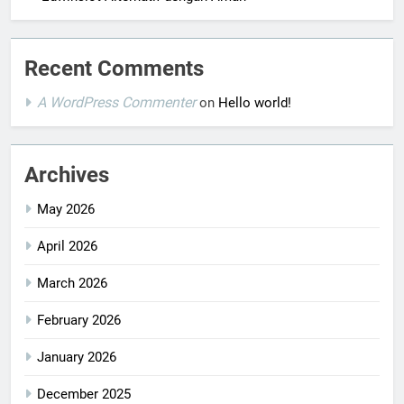
Recent Comments
A WordPress Commenter
on
Hello world!
Archives
May 2026
April 2026
March 2026
February 2026
January 2026
December 2025