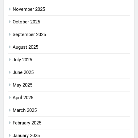
November 2025
October 2025
September 2025
August 2025
July 2025
June 2025
May 2025
April 2025
March 2025
February 2025
January 2025