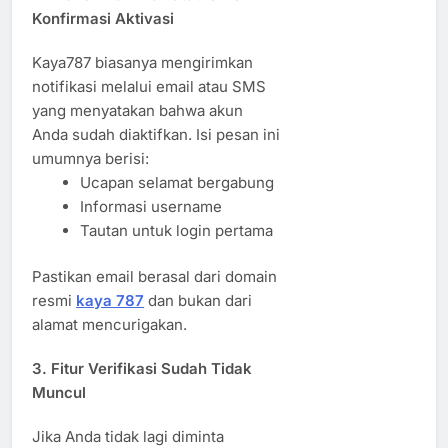
Konfirmasi Aktivasi
Kaya787 biasanya mengirimkan
notifikasi melalui email atau SMS
yang menyatakan bahwa akun
Anda sudah diaktifkan. Isi pesan ini
umumnya berisi:
Ucapan selamat bergabung
Informasi username
Tautan untuk login pertama
Pastikan email berasal dari domain
resmi
kaya 787
dan bukan dari
alamat mencurigakan.
3.
Fitur Verifikasi Sudah Tidak
Muncul
Jika Anda tidak lagi diminta