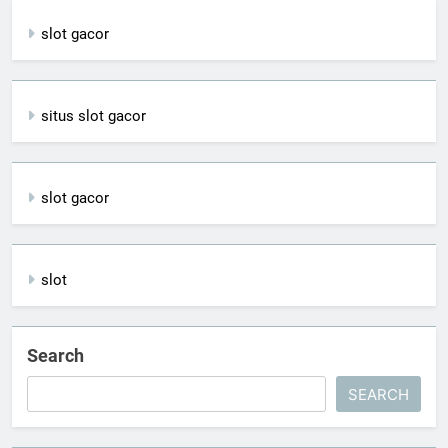
slot gacor
situs slot gacor
slot gacor
slot
Search
SEARCH