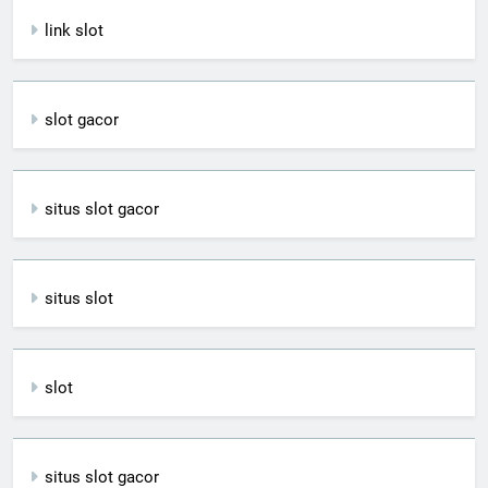
link slot
slot gacor
situs slot gacor
situs slot
slot
situs slot gacor