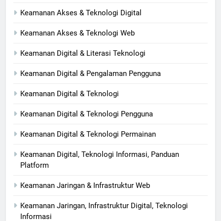
Keamanan Akses & Teknologi Digital
Keamanan Akses & Teknologi Web
Keamanan Digital & Literasi Teknologi
Keamanan Digital & Pengalaman Pengguna
Keamanan Digital & Teknologi
Keamanan Digital & Teknologi Pengguna
Keamanan Digital & Teknologi Permainan
Keamanan Digital, Teknologi Informasi, Panduan
Platform
Keamanan Jaringan & Infrastruktur Web
Keamanan Jaringan, Infrastruktur Digital, Teknologi
Informasi