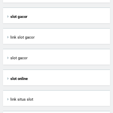
slot gacor
link slot gacor
slot gacor
slot online
link situs slot