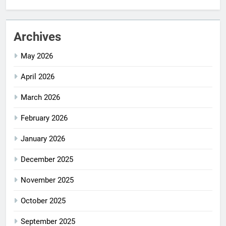
Archives
May 2026
April 2026
March 2026
February 2026
January 2026
December 2025
November 2025
October 2025
September 2025