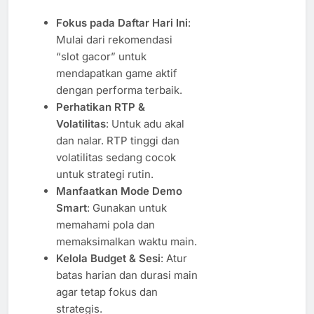
Fokus pada Daftar Hari Ini
:
Mulai dari rekomendasi
“slot gacor” untuk
mendapatkan game aktif
dengan performa terbaik.
Perhatikan RTP &
Volatilitas
: Untuk adu akal
dan nalar. RTP tinggi dan
volatilitas sedang cocok
untuk strategi rutin.
Manfaatkan Mode Demo
Smart
: Gunakan untuk
memahami pola dan
memaksimalkan waktu main.
Kelola Budget & Sesi
: Atur
batas harian dan durasi main
agar tetap fokus dan
strategis.