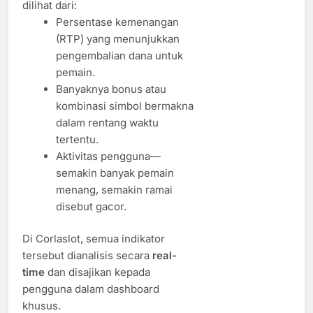
dilihat dari:
Persentase kemenangan
(RTP) yang menunjukkan
pengembalian dana untuk
pemain.
Banyaknya bonus atau
kombinasi simbol bermakna
dalam rentang waktu
tertentu.
Aktivitas pengguna—
semakin banyak pemain
menang, semakin ramai
disebut gacor.
Di Corlaslot, semua indikator
tersebut dianalisis secara
real-
time
dan disajikan kepada
pengguna dalam dashboard
khusus.