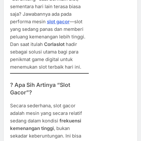
sementara hari lain terasa biasa
saja? Jawabannya ada pada
performa mesin
slot gacor
—slot
yang sedang panas dan memberi
peluang kemenangan lebih tinggi.
Dan saat itulah
Corlaslot
hadir
sebagai solusi utama bagi para
penikmat game digital untuk
menemukan slot terbaik hari ini.
? Apa Sih Artinya “Slot
Gacor”?
Secara sederhana, slot gacor
adalah mesin yang secara relatif
sedang dalam kondisi
frekuensi
kemenangan tinggi
, bukan
sekadar keberuntungan. Ini bisa