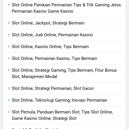
Slot Online Panduan Permainan Tips & Trik Gaming Jenis
Permainan Kasino Game Kasino
Slot Online, Jackpot, Strategi Bermain
Slot Online, Judi Online, Permainan Kasino
Slot Online, Kasino Online, Tips Bermain
Slot Online, Permainan Kasino, Tips Bermain
Slot Online, Strategi Gaming, Tips Bermain, Fitur Bonus
Slot, Manajemen Modal
Slot Online, Strategi Permainan, Slot Gacor
Slot Online, Teknologi Gaming, Inovasi Permainan
Slot Pemula, Panduan Bermain Slot, Tips Slot Online,
Game Kasino Online, Strategi Slot