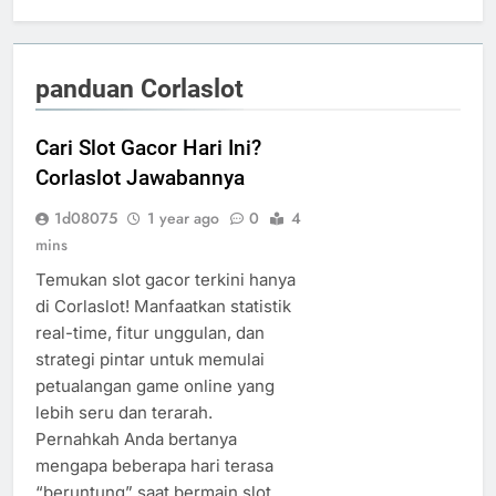
panduan Corlaslot
Cari Slot Gacor Hari Ini?
Corlaslot Jawabannya
1d08075
1 year ago
0
4
mins
Temukan slot gacor terkini hanya
di Corlaslot! Manfaatkan statistik
real-time, fitur unggulan, dan
strategi pintar untuk memulai
petualangan game online yang
lebih seru dan terarah.
Pernahkah Anda bertanya
mengapa beberapa hari terasa
“beruntung” saat bermain slot,