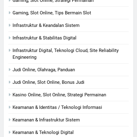
Gaming, Slot Online, Strategi Permainan
Gaming, Slot Online, Tips Bermain Slot
Infrastruktur & Keandalan Sistem
Infrastruktur & Stabilitas Digital
Infrastruktur Digital, Teknologi Cloud, Site Reliability
Engineering
Judi Online, Olahraga, Panduan
Judi Online, Slot Online, Bonus Judi
Kasino Online, Slot Online, Strategi Permainan
Keamanan & Identitas / Teknologi Informasi
Keamanan & Infrastruktur Sistem
Keamanan & Teknologi Digital