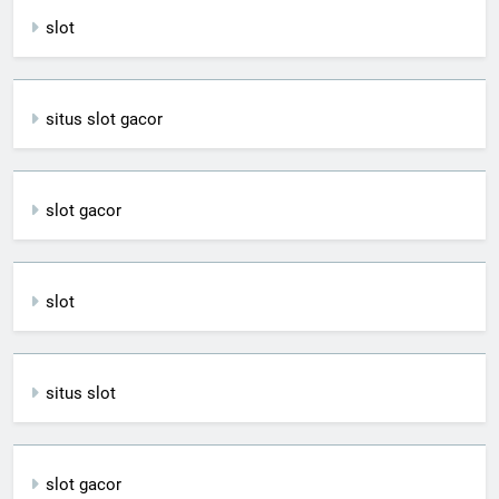
slot
situs slot gacor
slot gacor
slot
situs slot
slot gacor