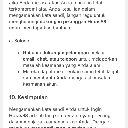
Jika Anda merasa akun Anda mungkin telah
terkompromi atau Anda kesulitan dalam
mengamankan kata sandi, jangan ragu untuk
menghubungi
dukungan pelanggan Horas88
untuk mendapatkan bantuan.
a.
Solusi:
Hubungi
dukungan pelanggan
melalui
email
,
chat
, atau
telepon
untuk melaporkan
masalah keamanan yang Anda alami.
Mereka dapat memberikan saran lebih lanjut
dan membantu Anda mengatasi masalah
keamanan akun.
10.
Kesimpulan
Mengamankan kata sandi Anda untuk login
Horas88
adalah langkah pertama yang penting
dalam menjaga keamanan akun Anda. Dengan
membuat
kata sandi yang kuat dan unik
,