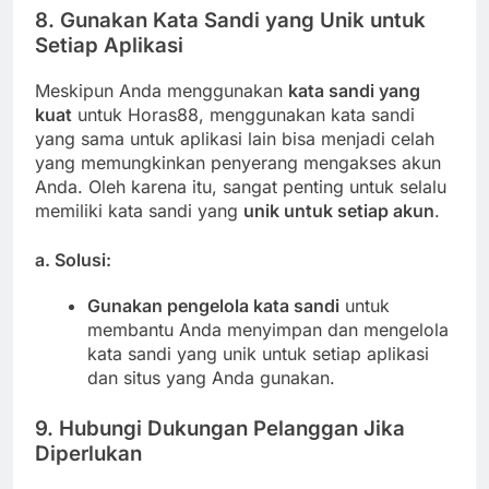
8.
Gunakan Kata Sandi yang Unik untuk
Setiap Aplikasi
Meskipun Anda menggunakan
kata sandi yang
kuat
untuk Horas88, menggunakan kata sandi
yang sama untuk aplikasi lain bisa menjadi celah
yang memungkinkan penyerang mengakses akun
Anda. Oleh karena itu, sangat penting untuk selalu
memiliki kata sandi yang
unik untuk setiap akun
.
a.
Solusi:
Gunakan pengelola kata sandi
untuk
membantu Anda menyimpan dan mengelola
kata sandi yang unik untuk setiap aplikasi
dan situs yang Anda gunakan.
9.
Hubungi Dukungan Pelanggan Jika
Diperlukan