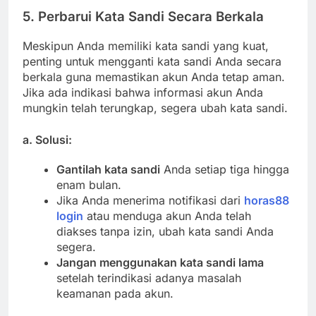
5.
Perbarui Kata Sandi Secara Berkala
Meskipun Anda memiliki kata sandi yang kuat,
penting untuk mengganti kata sandi Anda secara
berkala guna memastikan akun Anda tetap aman.
Jika ada indikasi bahwa informasi akun Anda
mungkin telah terungkap, segera ubah kata sandi.
a.
Solusi:
Gantilah kata sandi
Anda setiap tiga hingga
enam bulan.
Jika Anda menerima notifikasi dari
horas88
login
atau menduga akun Anda telah
diakses tanpa izin, ubah kata sandi Anda
segera.
Jangan menggunakan kata sandi lama
setelah terindikasi adanya masalah
keamanan pada akun.