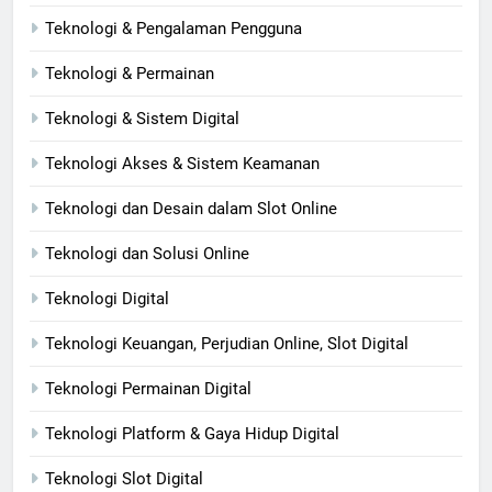
Teknologi & Pengalaman Pengguna
Teknologi & Permainan
Teknologi & Sistem Digital
Teknologi Akses & Sistem Keamanan
Teknologi dan Desain dalam Slot Online
Teknologi dan Solusi Online
Teknologi Digital
Teknologi Keuangan, Perjudian Online, Slot Digital
Teknologi Permainan Digital
Teknologi Platform & Gaya Hidup Digital
Teknologi Slot Digital