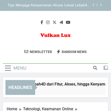
Skip
Slot Lebah4D Terbaru dengan Fitur Akses Lebih
to
Praktis untuk Pengalaman Digital yang Aman dan
Nyaman
content
Kesalahan Umum Saat Mengakses LAE138 Login
Mengenal Slot Lebah4D dari Fitur, Akses, hingga
Kenyamanan Pengguna
Tips Menjaga Kenyamanan Akses Lewat Lebah4D
Alternatif
Vulkan Lux
Nikmati Pengalaman Bermain Game
Slot Lebah4D Terbaru dengan Fitur Akses Lebih
NEWSLETTER
RANDOM NEWS
Praktis untuk Pengalaman Digital yang Aman dan
Terbaik Dengan Peralatan Berkualitas
Nyaman
Kesalahan Umum Saat Mengakses LAE138 Login
Dari Vulkan Lux. Solusi Hiburan Bagi
MENU
Para Gamer.
ngenal Slot Lebah4D dari Fitur, Akses, hingga Kenyamanan 
HEADLINES
Months Ago
Home
Teknologi, Keamanan Online