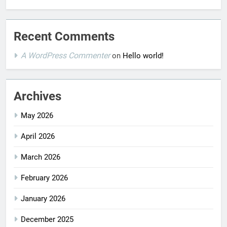
Recent Comments
A WordPress Commenter
on
Hello world!
Archives
May 2026
April 2026
March 2026
February 2026
January 2026
December 2025