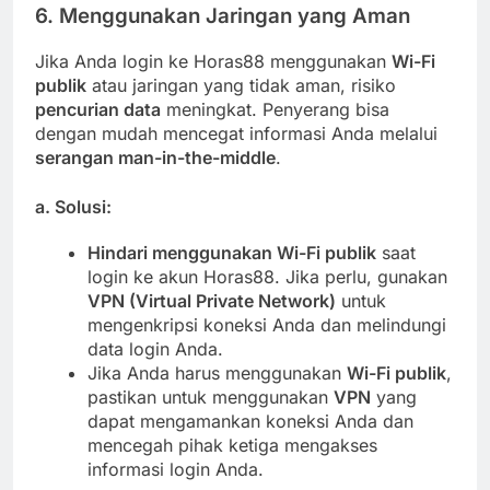
6.
Menggunakan Jaringan yang Aman
Jika Anda login ke Horas88 menggunakan
Wi-Fi
publik
atau jaringan yang tidak aman, risiko
pencurian data
meningkat. Penyerang bisa
dengan mudah mencegat informasi Anda melalui
serangan man-in-the-middle
.
a.
Solusi:
Hindari menggunakan Wi-Fi publik
saat
login ke akun Horas88. Jika perlu, gunakan
VPN (Virtual Private Network)
untuk
mengenkripsi koneksi Anda dan melindungi
data login Anda.
Jika Anda harus menggunakan
Wi-Fi publik
,
pastikan untuk menggunakan
VPN
yang
dapat mengamankan koneksi Anda dan
mencegah pihak ketiga mengakses
informasi login Anda.