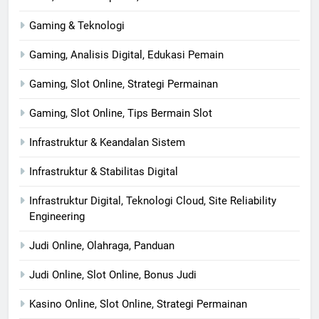
Gaming & Teknologi
Gaming, Analisis Digital, Edukasi Pemain
Gaming, Slot Online, Strategi Permainan
Gaming, Slot Online, Tips Bermain Slot
Infrastruktur & Keandalan Sistem
Infrastruktur & Stabilitas Digital
Infrastruktur Digital, Teknologi Cloud, Site Reliability
Engineering
Judi Online, Olahraga, Panduan
Judi Online, Slot Online, Bonus Judi
Kasino Online, Slot Online, Strategi Permainan