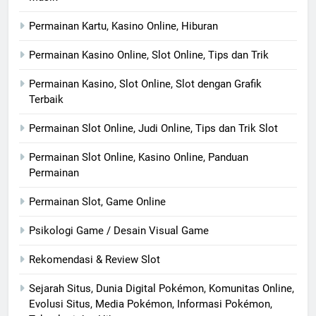
Permainan Kartu, Kasino Online, Hiburan
Permainan Kasino Online, Slot Online, Tips dan Trik
Permainan Kasino, Slot Online, Slot dengan Grafik
Terbaik
Permainan Slot Online, Judi Online, Tips dan Trik Slot
Permainan Slot Online, Kasino Online, Panduan
Permainan
Permainan Slot, Game Online
Psikologi Game / Desain Visual Game
Rekomendasi & Review Slot
Sejarah Situs, Dunia Digital Pokémon, Komunitas Online,
Evolusi Situs, Media Pokémon, Informasi Pokémon,