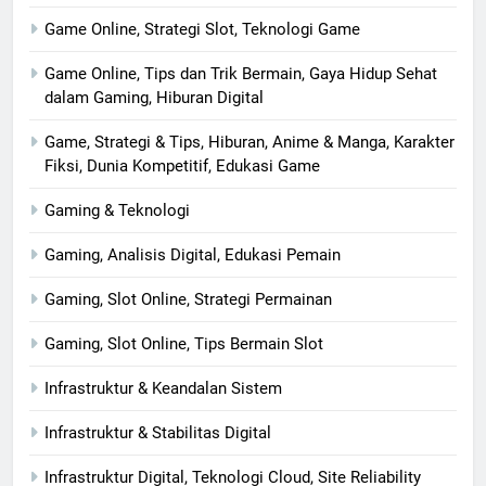
Game Online, Strategi Slot, Teknologi Game
Game Online, Tips dan Trik Bermain, Gaya Hidup Sehat
dalam Gaming, Hiburan Digital
Game, Strategi & Tips, Hiburan, Anime & Manga, Karakter
Fiksi, Dunia Kompetitif, Edukasi Game
Gaming & Teknologi
Gaming, Analisis Digital, Edukasi Pemain
Gaming, Slot Online, Strategi Permainan
Gaming, Slot Online, Tips Bermain Slot
Infrastruktur & Keandalan Sistem
Infrastruktur & Stabilitas Digital
Infrastruktur Digital, Teknologi Cloud, Site Reliability