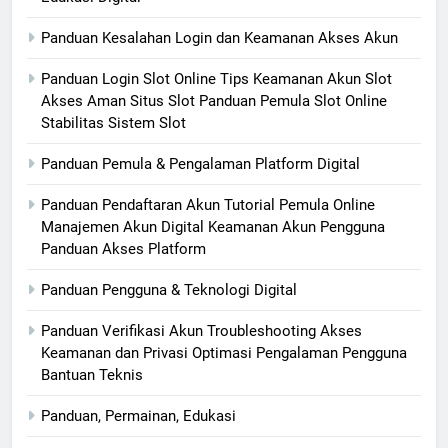
Panduan Kesalahan Login dan Keamanan Akses Akun
Panduan Login Slot Online Tips Keamanan Akun Slot
Akses Aman Situs Slot Panduan Pemula Slot Online
Stabilitas Sistem Slot
Panduan Pemula & Pengalaman Platform Digital
Panduan Pendaftaran Akun Tutorial Pemula Online
Manajemen Akun Digital Keamanan Akun Pengguna
Panduan Akses Platform
Panduan Pengguna & Teknologi Digital
Panduan Verifikasi Akun Troubleshooting Akses
Keamanan dan Privasi Optimasi Pengalaman Pengguna
Bantuan Teknis
Panduan, Permainan, Edukasi