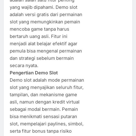
yang wajib dipahami. Demo slot
adalah versi gratis dari permainan
slot yang memungkinkan pemain
mencoba game tanpa harus
bertaruh uang asli. Fitur ini
menjadi alat belajar efektif agar
pemula bisa mengenal permainan
dan strategi sebelum bermain
secara nyata.
Pengertian Demo Slot
Demo slot adalah mode permainan
slot yang menyajikan seluruh fitur,
tampilan, dan mekanisme game
asli, namun dengan kredit virtual
sebagai modal bermain. Pemain
bisa menikmati sensasi putaran
slot, mempelajari paylines, simbol,
serta fitur bonus tanpa risiko