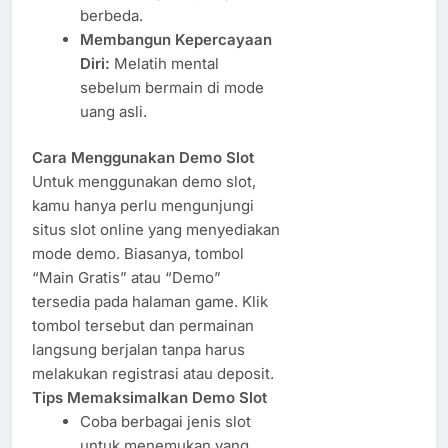
berbeda.
Membangun Kepercayaan
Diri:
Melatih mental
sebelum bermain di mode
uang asli.
Cara Menggunakan Demo Slot
Untuk menggunakan demo slot,
kamu hanya perlu mengunjungi
situs slot online yang menyediakan
mode demo. Biasanya, tombol
“Main Gratis” atau “Demo”
tersedia pada halaman game. Klik
tombol tersebut dan permainan
langsung berjalan tanpa harus
melakukan registrasi atau deposit.
Tips Memaksimalkan Demo Slot
Coba berbagai jenis slot
untuk menemukan yang