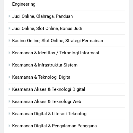
Engineering
Judi Online, Olahraga, Panduan
Judi Online, Slot Online, Bonus Judi
Kasino Online, Slot Online, Strategi Permainan
Keamanan & Identitas / Teknologi Informasi
Keamanan & Infrastruktur Sistem
Keamanan & Teknologi Digital
Keamanan Akses & Teknologi Digital
Keamanan Akses & Teknologi Web
Keamanan Digital & Literasi Teknologi
Keamanan Digital & Pengalaman Pengguna