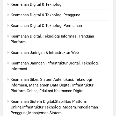
Keamanan Digital & Teknologi
Keamanan Digital & Teknologi Pengguna
Keamanan Digital & Teknologi Permainan
Keamanan Digital, Teknologi Informasi, Panduan
Platform
Keamanan Jaringan & Infrastruktur Web
Keamanan Jaringan, Infrastruktur Digital, Teknologi
Informasi
Keamanan Siber, Sistem Autentikasi, Teknologi
Informasi, Manajemen Data Digital, Infrastruktur
Platform Online, Edukasi Keamanan Digital
Keamanan Sistem Digital,Stabilitas Platform
Online,Infrastruktur Teknologi Modern,Pengalaman
Pengguna,Manajemen Sistem