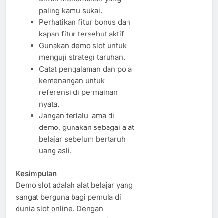
paling kamu sukai.
Perhatikan fitur bonus dan
kapan fitur tersebut aktif.
Gunakan demo slot untuk
menguji strategi taruhan.
Catat pengalaman dan pola
kemenangan untuk
referensi di permainan
nyata.
Jangan terlalu lama di
demo, gunakan sebagai alat
belajar sebelum bertaruh
uang asli.
Kesimpulan
Demo slot adalah alat belajar yang
sangat berguna bagi pemula di
dunia slot online. Dengan