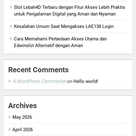
Slot Lebah4D Terbaru dengan Fitur Akses Lebih Praktis
untuk Pengalaman Digital yang Aman dan Nyaman
Kesalahan Umum Saat Mengakses LAE138 Login
Cara Memahami Perbedaan Akses Utama dan
Edwinslot Alternatif dengan Aman
Recent Comments
A WordPress Commenter
on
Hello world!
Archives
May 2026
April 2026