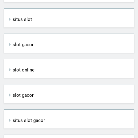
situs slot
slot gacor
slot online
slot gacor
situs slot gacor