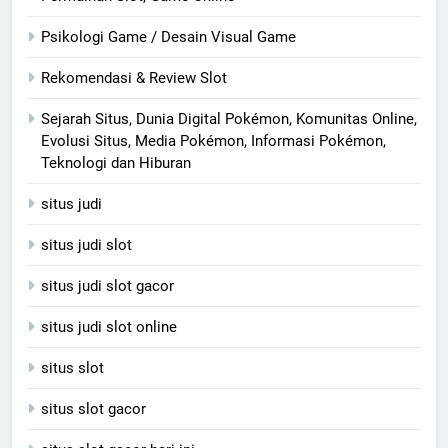
Psikologi Game / Desain Visual Game
Rekomendasi & Review Slot
Sejarah Situs, Dunia Digital Pokémon, Komunitas Online,
Evolusi Situs, Media Pokémon, Informasi Pokémon,
Teknologi dan Hiburan
situs judi
situs judi slot
situs judi slot gacor
situs judi slot online
situs slot
situs slot gacor