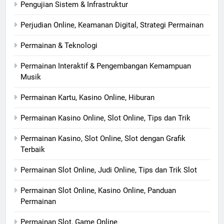
Pengujian Sistem & Infrastruktur
Perjudian Online, Keamanan Digital, Strategi Permainan
Permainan & Teknologi
Permainan Interaktif & Pengembangan Kemampuan
Musik
Permainan Kartu, Kasino Online, Hiburan
Permainan Kasino Online, Slot Online, Tips dan Trik
Permainan Kasino, Slot Online, Slot dengan Grafik
Terbaik
Permainan Slot Online, Judi Online, Tips dan Trik Slot
Permainan Slot Online, Kasino Online, Panduan
Permainan
Permainan Slot, Game Online