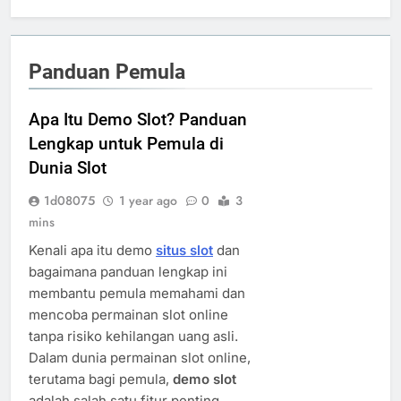
Panduan Pemula
Apa Itu Demo Slot? Panduan
Lengkap untuk Pemula di
Dunia Slot
1d08075
1 year ago
0
3
mins
Kenali apa itu demo
situs slot
dan
bagaimana panduan lengkap ini
membantu pemula memahami dan
mencoba permainan slot online
tanpa risiko kehilangan uang asli.
Dalam dunia permainan slot online,
terutama bagi pemula,
demo slot
adalah salah satu fitur penting