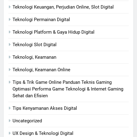
Teknologi Keuangan, Perjudian Online, Slot Digital
Teknologi Permainan Digital
Teknologi Platform & Gaya Hidup Digital
Teknologi Slot Digital
Teknologi, Keamanan
Teknologi, Keamanan Online
Tips & Trik Game Online Panduan Teknis Gaming
Optimasi Performa Game Teknologi & Internet Gaming
Sehat dan Efisien
Tips Kenyamanan Akses Digital
Uncategorized
UX Design & Teknologi Digital