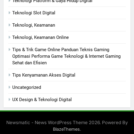
Teknologi Platform & Gaya Hidup Digital
Teknologi Slot Digital
Teknologi, Keamanan
Teknologi, Keamanan Online
Tips & Trik Game Online Panduan Teknis Gaming
Optimasi Performa Game Teknologi & Internet Gaming
Sehat dan Efisien
Tips Kenyamanan Akses Digital
Uncategorized
UX Design & Teknologi Digital
Newsmatic - News WordPress Theme 2026. Powered By
.
BlazeThemes