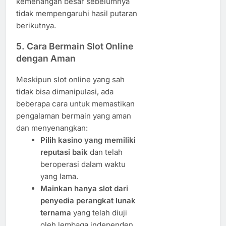
kemenangan besar sebelumnya
tidak mempengaruhi hasil putaran
berikutnya.
5. Cara Bermain Slot Online
dengan Aman
Meskipun slot online yang sah
tidak bisa dimanipulasi, ada
beberapa cara untuk memastikan
pengalaman bermain yang aman
dan menyenangkan:
Pilih kasino yang memiliki
reputasi baik
dan telah
beroperasi dalam waktu
yang lama.
Mainkan hanya slot dari
penyedia perangkat lunak
ternama
yang telah diuji
oleh lembaga independen.