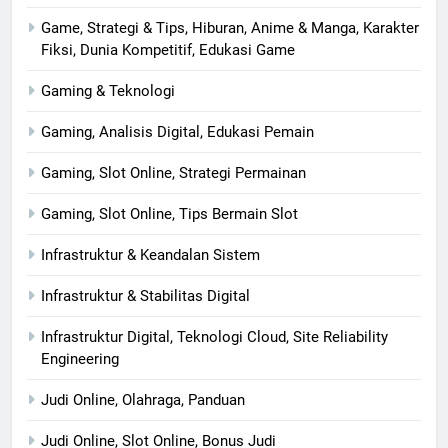
Game, Strategi & Tips, Hiburan, Anime & Manga, Karakter
Fiksi, Dunia Kompetitif, Edukasi Game
Gaming & Teknologi
Gaming, Analisis Digital, Edukasi Pemain
Gaming, Slot Online, Strategi Permainan
Gaming, Slot Online, Tips Bermain Slot
Infrastruktur & Keandalan Sistem
Infrastruktur & Stabilitas Digital
Infrastruktur Digital, Teknologi Cloud, Site Reliability
Engineering
Judi Online, Olahraga, Panduan
Judi Online, Slot Online, Bonus Judi