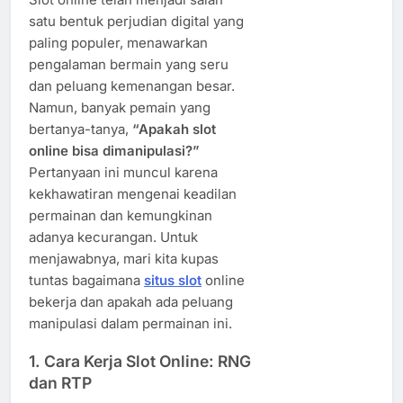
satu bentuk perjudian digital yang
paling populer, menawarkan
pengalaman bermain yang seru
dan peluang kemenangan besar.
Namun, banyak pemain yang
bertanya-tanya,
“Apakah slot
online bisa dimanipulasi?”
Pertanyaan ini muncul karena
kekhawatiran mengenai keadilan
permainan dan kemungkinan
adanya kecurangan. Untuk
menjawabnya, mari kita kupas
tuntas bagaimana
situs slot
online
bekerja dan apakah ada peluang
manipulasi dalam permainan ini.
1. Cara Kerja Slot Online: RNG
dan RTP