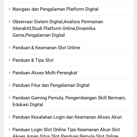
Navigasi dan Pengalaman Platform Digital
Observasi Sistem Digital,Analisis Permainan
Interaktif,Studi Platform Online,Dinamika
Game,Pengalaman Digital
Panduan & Keamanan Slot Online
Panduan & Tips Slot
Panduan Akses Multi-Perangkat
Panduan Fitur dan Pengalaman Digital
Panduan Gaming Pemula, Pengembangan Skill Bermain,
Edukasi Digital
Panduan Kesalahan Login dan Keamanan Akses Akun
Panduan Login Slot Online Tips Keamanan Akun Slot
Akses Aman Situs Slot Panduan Pemula Slot Online