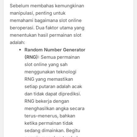
Sebelum membahas kemungkinan
manipulasi, penting untuk
memahami bagaimana slot online
beroperasi. Dua faktor utama yang
menentukan hasil permainan slot
adalah:
Random Number Generator
(RNG):
Semua permainan
slot online yang sah
menggunakan teknologi
RNG yang memastikan
setiap putaran adalah acak
dan tidak dapat diprediksi.
RNG bekerja dengan
menghasilkan angka secara
terus-menerus, bahkan
ketika permainan tidak
sedang dimainkan. Begitu