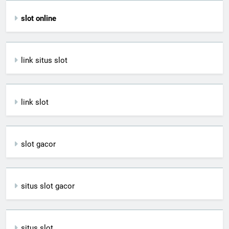
slot online
link situs slot
link slot
slot gacor
situs slot gacor
situs slot