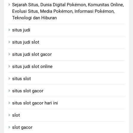
Sejarah Situs, Dunia Digital Pokémon, Komunitas Online,
Evolusi Situs, Media Pokémon, Informasi Pokémon,
Teknologi dan Hiburan
situs judi
situs judi slot
situs judi slot gacor
situs judi slot online
situs slot
situs slot gacor
situs slot gacor hari ini
slot
slot gacor