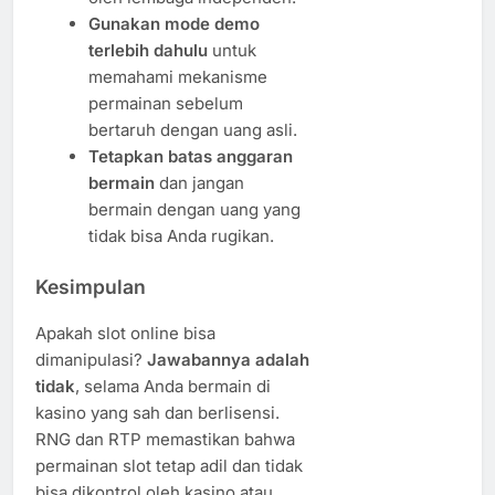
Gunakan mode demo
terlebih dahulu
untuk
memahami mekanisme
permainan sebelum
bertaruh dengan uang asli.
Tetapkan batas anggaran
bermain
dan jangan
bermain dengan uang yang
tidak bisa Anda rugikan.
Kesimpulan
Apakah slot online bisa
dimanipulasi?
Jawabannya adalah
tidak
, selama Anda bermain di
kasino yang sah dan berlisensi.
RNG dan RTP memastikan bahwa
permainan slot tetap adil dan tidak
bisa dikontrol oleh kasino atau