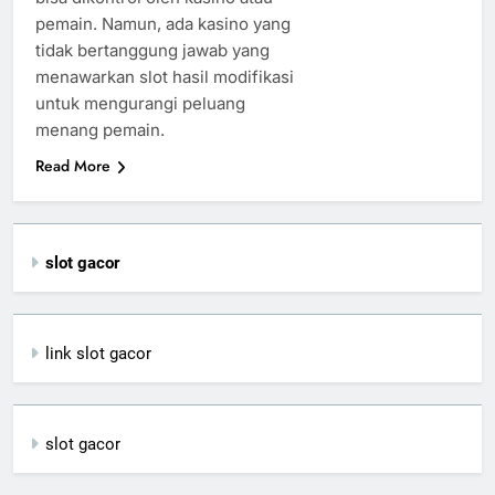
pemain. Namun, ada kasino yang
tidak bertanggung jawab yang
menawarkan slot hasil modifikasi
untuk mengurangi peluang
menang pemain.
Read More
slot gacor
link slot gacor
slot gacor