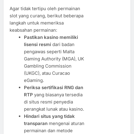
Agar tidak tertipu oleh permainan
slot yang curang, berikut beberapa
langkah untuk memeriksa
keabsahan permainan:
Pastikan kasino memiliki
lisensi resmi
dari badan
pengawas seperti Malta
Gaming Authority (MGA), UK
Gambling Commission
(UKGC), atau Curacao
eGaming.
Periksa sertifikasi RNG dan
RTP
yang biasanya tersedia
di situs resmi penyedia
perangkat lunak atau kasino.
Hindari situs yang tidak
transparan
mengenai aturan
permainan dan metode