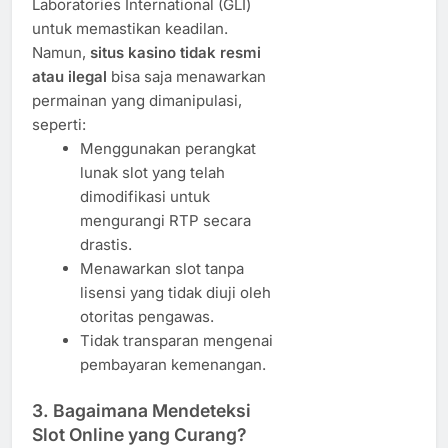
Laboratories International (GLI)
untuk memastikan keadilan.
Namun,
situs kasino tidak resmi
atau ilegal
bisa saja menawarkan
permainan yang dimanipulasi,
seperti:
Menggunakan perangkat
lunak slot yang telah
dimodifikasi untuk
mengurangi RTP secara
drastis.
Menawarkan slot tanpa
lisensi yang tidak diuji oleh
otoritas pengawas.
Tidak transparan mengenai
pembayaran kemenangan.
3. Bagaimana Mendeteksi
Slot Online yang Curang?