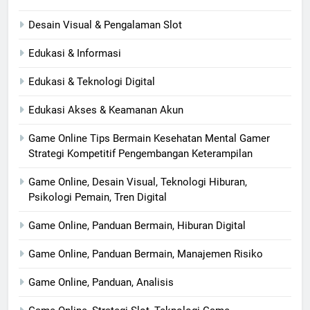
Desain Visual & Pengalaman Slot
Edukasi & Informasi
Edukasi & Teknologi Digital
Edukasi Akses & Keamanan Akun
Game Online Tips Bermain Kesehatan Mental Gamer
Strategi Kompetitif Pengembangan Keterampilan
Game Online, Desain Visual, Teknologi Hiburan,
Psikologi Pemain, Tren Digital
Game Online, Panduan Bermain, Hiburan Digital
Game Online, Panduan Bermain, Manajemen Risiko
Game Online, Panduan, Analisis