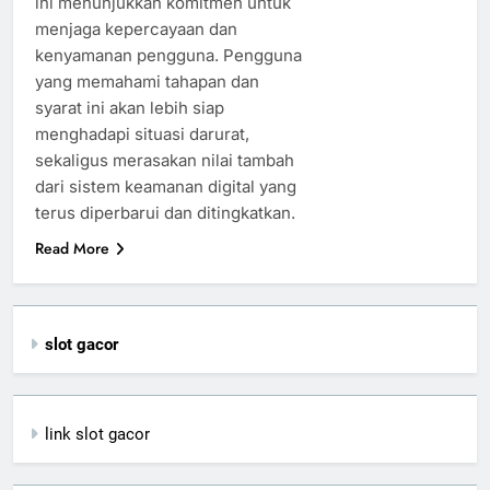
ini menunjukkan komitmen untuk
menjaga kepercayaan dan
kenyamanan pengguna. Pengguna
yang memahami tahapan dan
syarat ini akan lebih siap
menghadapi situasi darurat,
sekaligus merasakan nilai tambah
dari sistem keamanan digital yang
terus diperbarui dan ditingkatkan.
Read More
slot gacor
link slot gacor