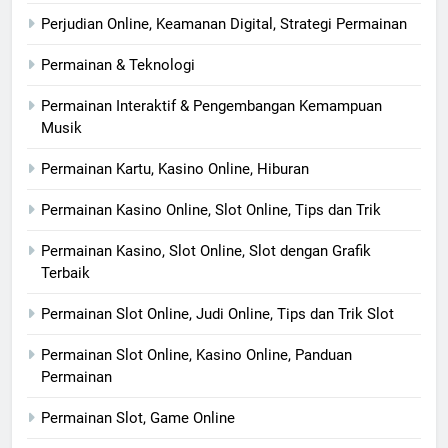
Perjudian Online, Keamanan Digital, Strategi Permainan
Permainan & Teknologi
Permainan Interaktif & Pengembangan Kemampuan
Musik
Permainan Kartu, Kasino Online, Hiburan
Permainan Kasino Online, Slot Online, Tips dan Trik
Permainan Kasino, Slot Online, Slot dengan Grafik
Terbaik
Permainan Slot Online, Judi Online, Tips dan Trik Slot
Permainan Slot Online, Kasino Online, Panduan
Permainan
Permainan Slot, Game Online