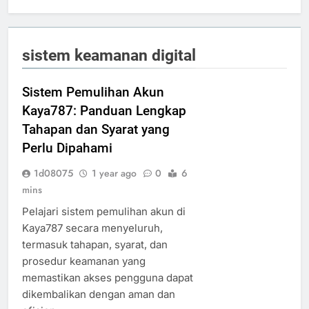
sistem keamanan digital
Sistem Pemulihan Akun
Kaya787: Panduan Lengkap
Tahapan dan Syarat yang
Perlu Dipahami
1d08075
1 year ago
0
6
mins
Pelajari sistem pemulihan akun di
Kaya787 secara menyeluruh,
termasuk tahapan, syarat, dan
prosedur keamanan yang
memastikan akses pengguna dapat
dikembalikan dengan aman dan