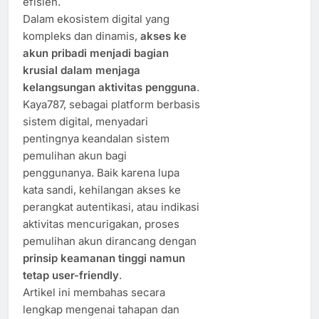
efisien.
Dalam ekosistem digital yang
kompleks dan dinamis,
akses ke
akun pribadi menjadi bagian
krusial dalam menjaga
kelangsungan aktivitas pengguna
.
Kaya787, sebagai platform berbasis
sistem digital, menyadari
pentingnya keandalan sistem
pemulihan akun bagi
penggunanya. Baik karena lupa
kata sandi, kehilangan akses ke
perangkat autentikasi, atau indikasi
aktivitas mencurigakan, proses
pemulihan akun dirancang dengan
prinsip keamanan tinggi namun
tetap user-friendly
.
Artikel ini membahas secara
lengkap mengenai tahapan dan