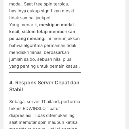
modal. Saat free spin terpicu,
hasilnya cukup signifikan meski
tidak sampai jackpot.
Yang menarik,
meskipun modal
kecil, sistem tetap memberikan
peluang menang
. Ini menunjukkan
bahwa algoritma permainan tidak
mendiskriminasi berdasarkan
jumlah saldo, sebuah nilai plus
yang penting untuk pemain kasual.
4.
Respons Server Cepat dan
Stabil
Sebagai server Thailand, performa
teknis EDWINSLOT patut
diapresiasi. Tidak ditemukan lag
saat memutar spin maupun ketika