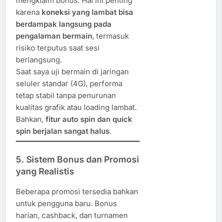
mengklaim bonus. Hal ini penting
karena
koneksi yang lambat bisa
berdampak langsung pada
pengalaman bermain
, termasuk
risiko terputus saat sesi
berlangsung.
Saat saya uji bermain di jaringan
seluler standar (4G), performa
tetap stabil tanpa penurunan
kualitas grafik atau loading lambat.
Bahkan,
fitur auto spin dan quick
spin berjalan sangat halus
.
5.
Sistem Bonus dan Promosi
yang Realistis
Beberapa promosi tersedia bahkan
untuk pengguna baru. Bonus
harian, cashback, dan turnamen