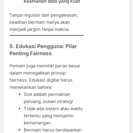
keamanan data yang kuat
Tanpa regulasi dan pengawasan,
keadilan bermain hanya akan
menjadi jargon tanpa makna.
5. Edukasi Pengguna: Pilar
Penting Fairness
Pemain juga memiliki peran besar
dalam menegakkan prinsip
fairness. Edukasi digital harus
menekankan bahwa:
Slot adalah permainan
peluang, bukan strategi
Tidak ada sistem atau waktu
tertentu yang menjamin
kemenangan
Bermain harus berdasarkan