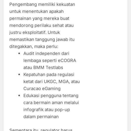
Pengembang memiliki kekuatan
untuk menentukan apakah
permainan yang mereka buat
mendorong perilaku sehat atau
justru eksploitatif. Untuk
memastikan tanggung jawab itu
ditegakkan, maka perlu:
Audit independen dari
lembaga seperti eCOGRA
atau BMM Testlabs
Kepatuhan pada regulasi
ketat dari UKGC, MGA, atau
Curacao eGaming
Edukasi pengguna tentang
cara bermain aman melalui
infografik atau pop-up
dalam permainan
Sementara itu, regulator harus