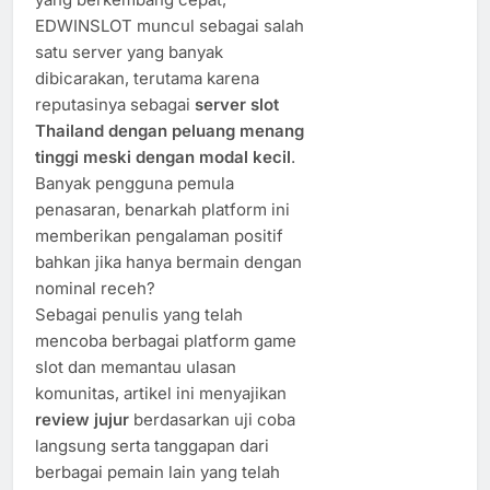
EDWINSLOT muncul sebagai salah
satu server yang banyak
dibicarakan, terutama karena
reputasinya sebagai
server slot
Thailand dengan peluang menang
tinggi meski dengan modal kecil
.
Banyak pengguna pemula
penasaran, benarkah platform ini
memberikan pengalaman positif
bahkan jika hanya bermain dengan
nominal receh?
Sebagai penulis yang telah
mencoba berbagai platform game
slot dan memantau ulasan
komunitas, artikel ini menyajikan
review jujur
berdasarkan uji coba
langsung serta tanggapan dari
berbagai pemain lain yang telah