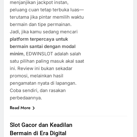
menjanjikan jackpot instan,
peluang cuan tetap terbuka luas—
terutama jika pintar memilih waktu
bermain dan tipe permainan.
Jadi, jika kamu sedang mencari
platform terpercaya untuk
bermain santai dengan modal
minim
, EDWINSLOT adalah salah
satu pilihan paling masuk akal saat
ini. Review ini bukan sekadar
promosi, melainkan hasil
pengamatan nyata di lapangan.
Coba sendiri, dan rasakan
perbedaannya.
Read More
Slot Gacor dan Keadilan
Bermain di Era Digital