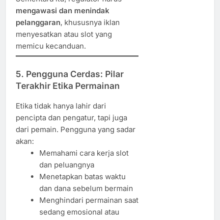
mengawasi dan menindak
pelanggaran
, khususnya iklan
menyesatkan atau slot yang
memicu kecanduan.
5. Pengguna Cerdas: Pilar
Terakhir Etika Permainan
Etika tidak hanya lahir dari
pencipta dan pengatur, tapi juga
dari pemain. Pengguna yang sadar
akan:
Memahami cara kerja slot
dan peluangnya
Menetapkan batas waktu
dan dana sebelum bermain
Menghindari permainan saat
sedang emosional atau