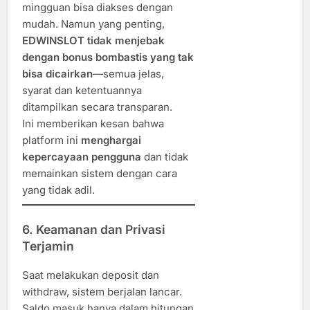
mingguan bisa diakses dengan
mudah. Namun yang penting,
EDWINSLOT tidak menjebak
dengan bonus bombastis yang tak
bisa dicairkan
—semua jelas,
syarat dan ketentuannya
ditampilkan secara transparan.
Ini memberikan kesan bahwa
platform ini
menghargai
kepercayaan pengguna
dan tidak
memainkan sistem dengan cara
yang tidak adil.
6.
Keamanan dan Privasi
Terjamin
Saat melakukan deposit dan
withdraw, sistem berjalan lancar.
Saldo masuk hanya dalam hitungan