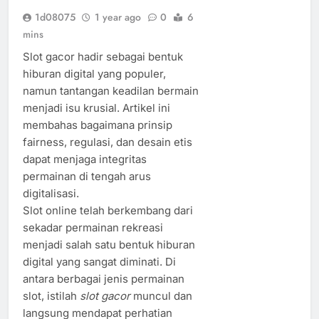
1d08075
1 year ago
0
6
mins
Slot gacor hadir sebagai bentuk
hiburan digital yang populer,
namun tantangan keadilan bermain
menjadi isu krusial. Artikel ini
membahas bagaimana prinsip
fairness, regulasi, dan desain etis
dapat menjaga integritas
permainan di tengah arus
digitalisasi.
Slot online telah berkembang dari
sekadar permainan rekreasi
menjadi salah satu bentuk hiburan
digital yang sangat diminati. Di
antara berbagai jenis permainan
slot, istilah
slot gacor
muncul dan
langsung mendapat perhatian