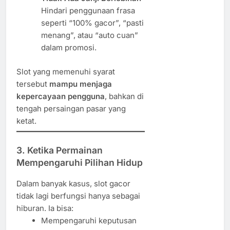
Hindari penggunaan frasa
seperti “100% gacor”, “pasti
menang”, atau “auto cuan”
dalam promosi.
Slot yang memenuhi syarat
tersebut
mampu menjaga
kepercayaan pengguna
, bahkan di
tengah persaingan pasar yang
ketat.
3. Ketika Permainan
Mempengaruhi Pilihan Hidup
Dalam banyak kasus, slot gacor
tidak lagi berfungsi hanya sebagai
hiburan. Ia bisa:
Mempengaruhi keputusan