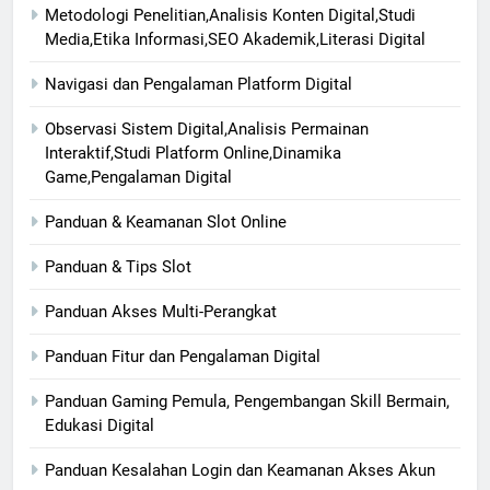
Metodologi Penelitian,Analisis Konten Digital,Studi
Media,Etika Informasi,SEO Akademik,Literasi Digital
Navigasi dan Pengalaman Platform Digital
Observasi Sistem Digital,Analisis Permainan
Interaktif,Studi Platform Online,Dinamika
Game,Pengalaman Digital
Panduan & Keamanan Slot Online
Panduan & Tips Slot
Panduan Akses Multi-Perangkat
Panduan Fitur dan Pengalaman Digital
Panduan Gaming Pemula, Pengembangan Skill Bermain,
Edukasi Digital
Panduan Kesalahan Login dan Keamanan Akses Akun