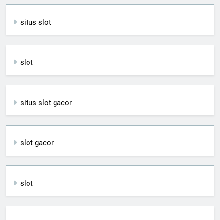
situs slot
slot
situs slot gacor
slot gacor
slot