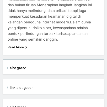
dan bukan tiruan.Menerapkan langkah-langkah ini
tidak hanya melindungi data pribadi tetapi juga
memperkuat kesadaran keamanan digital di
kalangan pengguna internet modern.Dalam dunia
yang dipenuhi risiko siber, kewaspadaan adalah
bentuk perlindungan terbaik terhadap ancaman
online yang semakin canggih.
Read More
slot gacor
link slot gacor