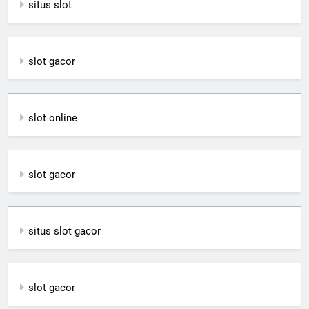
situs slot
slot gacor
slot online
slot gacor
situs slot gacor
slot gacor