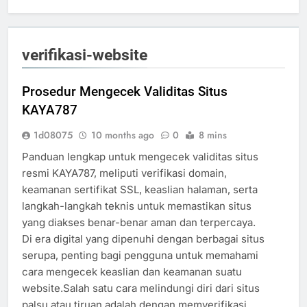
verifikasi-website
Prosedur Mengecek Validitas Situs
KAYA787
1d08075
10 months ago
0
8 mins
Panduan lengkap untuk mengecek validitas situs
resmi KAYA787, meliputi verifikasi domain,
keamanan sertifikat SSL, keaslian halaman, serta
langkah-langkah teknis untuk memastikan situs
yang diakses benar-benar aman dan terpercaya.
Di era digital yang dipenuhi dengan berbagai situs
serupa, penting bagi pengguna untuk memahami
cara mengecek keaslian dan keamanan suatu
website.Salah satu cara melindungi diri dari situs
palsu atau tiruan adalah dengan memverifikasi