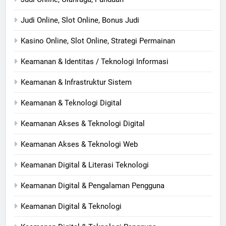
Judi Online, Slot Online, Bonus Judi
Kasino Online, Slot Online, Strategi Permainan
Keamanan & Identitas / Teknologi Informasi
Keamanan & Infrastruktur Sistem
Keamanan & Teknologi Digital
Keamanan Akses & Teknologi Digital
Keamanan Akses & Teknologi Web
Keamanan Digital & Literasi Teknologi
Keamanan Digital & Pengalaman Pengguna
Keamanan Digital & Teknologi