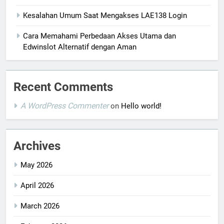
Kesalahan Umum Saat Mengakses LAE138 Login
Cara Memahami Perbedaan Akses Utama dan
Edwinslot Alternatif dengan Aman
Recent Comments
A WordPress Commenter
on
Hello world!
Archives
May 2026
April 2026
March 2026