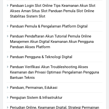
Panduan Login Slot Online Tips Keamanan Akun Slot
Akses Aman Situs Slot Panduan Pemula Slot Online
Stabilitas Sistem Slot
Panduan Pemula & Pengalaman Platform Digital
Panduan Pendaftaran Akun Tutorial Pemula Online
Manajemen Akun Digital Keamanan Akun Pengguna
Panduan Akses Platform
Panduan Pengguna & Teknologi Digital
Panduan Verifikasi Akun Troubleshooting Akses
Keamanan dan Privasi Optimasi Pengalaman Pengguna
Bantuan Teknis
Panduan, Permainan, Edukasi
Pengujian Sistem & Infrastruktur
Perjudian Online, Keamanan Digital, Strategi Permainan