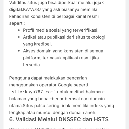
Validitas situs juga bisa diperkuat melalui
jejak
digital
.KAYA787 yang asli biasanya memiliki
kehadiran konsisten di berbagai kanal resmi
seperti:
Profil media sosial yang terverifikasi.
Artikel atau publikasi dari situs teknologi
yang kredibel.
Akses domain yang konsisten di semua
platform, termasuk aplikasi resmi jika
tersedia.
Pengguna dapat melakukan pencarian
menggunakan operator Google seperti
untuk melihat halaman-
"site:kaya787.com"
halaman yang benar-benar berasal dari domain
utama.Situs palsu sering tidak memiliki indeks yang
lengkap atau muncul dengan domain aneh.
6. Validasi Melalui DNSSEC dan HSTS