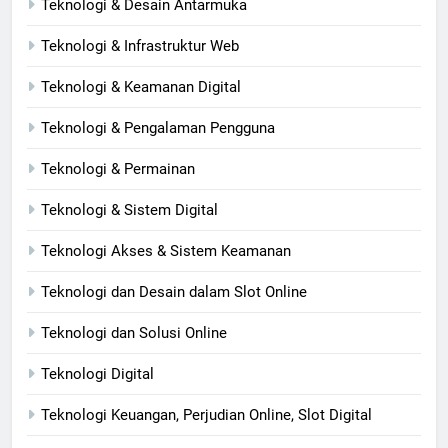
Teknologi & Desain Antarmuka
Teknologi & Infrastruktur Web
Teknologi & Keamanan Digital
Teknologi & Pengalaman Pengguna
Teknologi & Permainan
Teknologi & Sistem Digital
Teknologi Akses & Sistem Keamanan
Teknologi dan Desain dalam Slot Online
Teknologi dan Solusi Online
Teknologi Digital
Teknologi Keuangan, Perjudian Online, Slot Digital