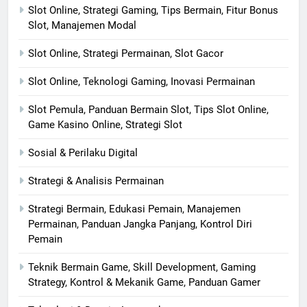
Slot Online, Strategi Gaming, Tips Bermain, Fitur Bonus
Slot, Manajemen Modal
Slot Online, Strategi Permainan, Slot Gacor
Slot Online, Teknologi Gaming, Inovasi Permainan
Slot Pemula, Panduan Bermain Slot, Tips Slot Online,
Game Kasino Online, Strategi Slot
Sosial & Perilaku Digital
Strategi & Analisis Permainan
Strategi Bermain, Edukasi Pemain, Manajemen
Permainan, Panduan Jangka Panjang, Kontrol Diri
Pemain
Teknik Bermain Game, Skill Development, Gaming
Strategy, Kontrol & Mekanik Game, Panduan Gamer