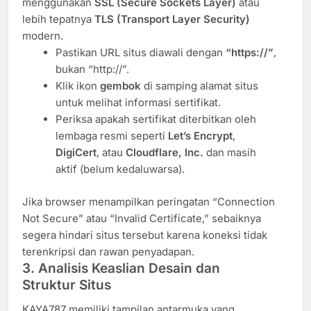
menggunakan
SSL (Secure Sockets Layer)
atau
lebih tepatnya
TLS (Transport Layer Security)
modern.
Pastikan URL situs diawali dengan
“https://”
,
bukan “http://”.
Klik ikon
gembok
di samping alamat situs
untuk melihat informasi sertifikat.
Periksa apakah sertifikat diterbitkan oleh
lembaga resmi seperti
Let’s Encrypt
,
DigiCert
, atau
Cloudflare, Inc.
dan masih
aktif (belum kedaluwarsa).
Jika browser menampilkan peringatan “Connection
Not Secure” atau “Invalid Certificate,” sebaiknya
segera hindari situs tersebut karena koneksi tidak
terenkripsi dan rawan penyadapan.
3. Analisis Keaslian Desain dan
Struktur Situs
KAYA787 memiliki tampilan antarmuka yang