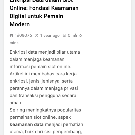
Online: Fondasi Keamanan
Digital untuk Pemain
Modern
1d08075
1 year ago
0
6
mins
Enkripsi data menjadi pilar utama
dalam menjaga keamanan
informasi pemain slot online.
Artikel ini membahas cara kerja
enkripsi, jenis-jenisnya, serta
perannya dalam menjaga privasi
dan transaksi pengguna secara
aman.
Seiring meningkatnya popularitas
permainan slot online, aspek
keamanan data
menjadi perhatian
utama, baik dari sisi pengembang,