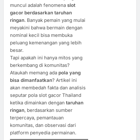
muncul adalah fenomena
slot
gacor berdasarkan taruhan
ringan
. Banyak pemain yang mulai
meyakini bahwa bermain dengan
nominal kecil bisa membuka
peluang kemenangan yang lebih
besar.
Tapi apakah ini hanya mitos yang
berkembang di komunitas?
Ataukah memang ada
pola yang
bisa dimanfaatkan
? Artikel ini
akan membedah fakta dan analisis
seputar pola slot gacor Thailand
ketika dimainkan dengan
taruhan
ringan
, berdasarkan sumber
terpercaya, pemantauan
komunitas, dan observasi dari
platform penyedia permainan.