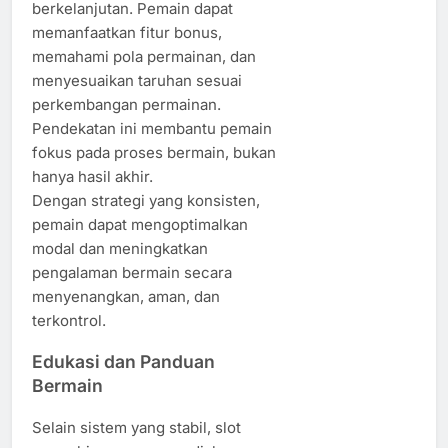
berkelanjutan. Pemain dapat
memanfaatkan fitur bonus,
memahami pola permainan, dan
menyesuaikan taruhan sesuai
perkembangan permainan.
Pendekatan ini membantu pemain
fokus pada proses bermain, bukan
hanya hasil akhir.
Dengan strategi yang konsisten,
pemain dapat mengoptimalkan
modal dan meningkatkan
pengalaman bermain secara
menyenangkan, aman, dan
terkontrol.
Edukasi dan Panduan
Bermain
Selain sistem yang stabil, slot