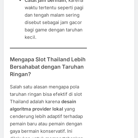
Catat jam bermain
, karena
waktu tertentu seperti pagi
dan tengah malam sering
disebut sebagai jam gacor
bagi game dengan taruhan
kecil.
Mengapa Slot Thailand Lebih
Bersahabat dengan Taruhan
Ringan?
Salah satu alasan mengapa pola
taruhan ringan bisa efektif di slot
Thailand adalah karena
desain
algoritma provider lokal
yang
cenderung lebih adaptif terhadap
pemain baru atau pemain dengan
gaya bermain konservatif. Ini