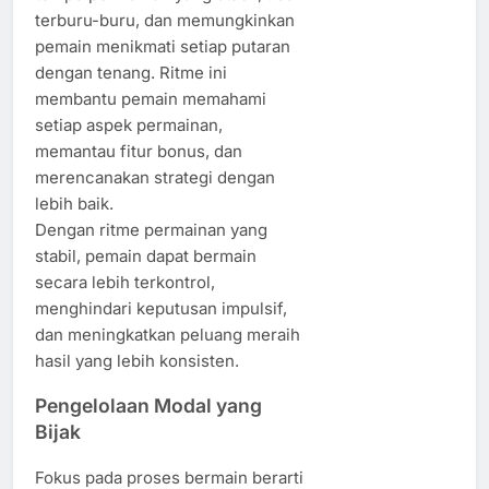
terburu-buru, dan memungkinkan
pemain menikmati setiap putaran
dengan tenang. Ritme ini
membantu pemain memahami
setiap aspek permainan,
memantau fitur bonus, dan
merencanakan strategi dengan
lebih baik.
Dengan ritme permainan yang
stabil, pemain dapat bermain
secara lebih terkontrol,
menghindari keputusan impulsif,
dan meningkatkan peluang meraih
hasil yang lebih konsisten.
Pengelolaan Modal yang
Bijak
Fokus pada proses bermain berarti