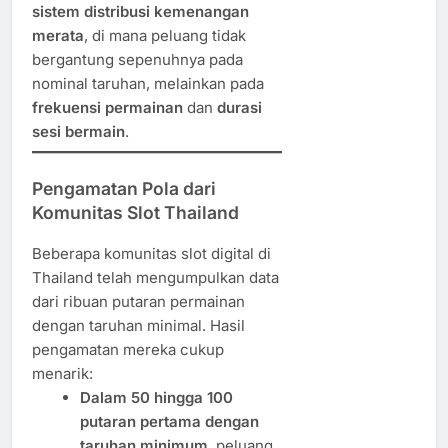
sistem distribusi kemenangan
merata
, di mana peluang tidak
bergantung sepenuhnya pada
nominal taruhan, melainkan pada
frekuensi permainan
dan
durasi
sesi bermain
.
Pengamatan Pola dari
Komunitas Slot Thailand
Beberapa komunitas slot digital di
Thailand telah mengumpulkan data
dari ribuan putaran permainan
dengan taruhan minimal. Hasil
pengamatan mereka cukup
menarik:
Dalam 50 hingga 100
putaran pertama dengan
taruhan minimum
, peluang