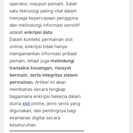
operator, maupun pemain. Salah
satu teknologi paling vital dalam
menjaga kepercayaan pengguna
dan melindungi informasi sensitif
adalah
enkripsi data
.
Dalam konteks permainan slot
online, enkripsi tidak hanya
mengamankan informasi pribadi
pemain, tetapi juga
melindungi
transaksi keuangan, riwayat
bermain, serta integritas sistem
permainan
. Artikel ini akan
membahas secara lengkap
bagaimana enkripsi bekerja dalam
dunia
slot
online, jenis-jenis yang
digunakan, dan pentingnya bagi
keamanan digital secara
keseluruhan.