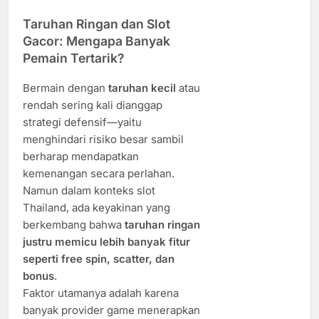
Taruhan Ringan dan Slot
Gacor: Mengapa Banyak
Pemain Tertarik?
Bermain dengan
taruhan kecil
atau
rendah sering kali dianggap
strategi defensif—yaitu
menghindari risiko besar sambil
berharap mendapatkan
kemenangan secara perlahan.
Namun dalam konteks slot
Thailand, ada keyakinan yang
berkembang bahwa
taruhan ringan
justru memicu lebih banyak fitur
seperti free spin, scatter, dan
bonus
.
Faktor utamanya adalah karena
banyak provider game menerapkan