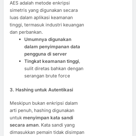
AES adalah metode enkripsi
simetris yang digunakan secara
luas dalam aplikasi keamanan
tinggi, termasuk industri keuangan
dan perbankan.
Umumnya digunakan
dalam penyimpanan data
pengguna di server
Tingkat keamanan tinggi
,
sulit diretas bahkan dengan
serangan brute force
3.
Hashing untuk Autentikasi
Meskipun bukan enkripsi dalam
arti penuh, hashing digunakan
untuk
menyimpan kata sandi
secara aman
. Kata sandi yang
dimasukkan pemain tidak disimpan