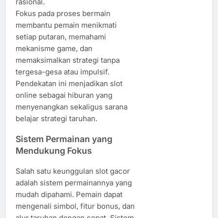
rasional.
Fokus pada proses bermain
membantu pemain menikmati
setiap putaran, memahami
mekanisme game, dan
memaksimalkan strategi tanpa
tergesa-gesa atau impulsif.
Pendekatan ini menjadikan slot
online sebagai hiburan yang
menyenangkan sekaligus sarana
belajar strategi taruhan.
Sistem Permainan yang
Mendukung Fokus
Salah satu keunggulan slot gacor
adalah sistem permainannya yang
mudah dipahami. Pemain dapat
mengenali simbol, fitur bonus, dan
alur taruhan dengan cepat. Sistem