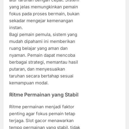
yang jelas memungkinkan pemain
fokus pada proses bermain, bukan
sekadar mengejar kemenangan
instan.
Bagi pemain pemula, sistem yang
mudah dipahami ini memberikan
ruang belajar yang aman dan
nyaman. Pemain dapat mencoba
berbagai strategi, memantau hasil
putaran, dan menyesuaikan
taruhan secara bertahap sesuai
kemampuan modal.
Ritme Permainan yang Stabil
Ritme permainan menjadi faktor
penting agar fokus pemain tetap
terjaga. Slot gacor menawarkan
tempo permainan yang stabil, tidak