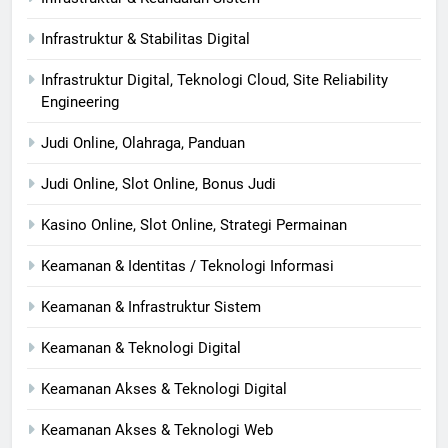
Infrastruktur & Stabilitas Digital
Infrastruktur Digital, Teknologi Cloud, Site Reliability
Engineering
Judi Online, Olahraga, Panduan
Judi Online, Slot Online, Bonus Judi
Kasino Online, Slot Online, Strategi Permainan
Keamanan & Identitas / Teknologi Informasi
Keamanan & Infrastruktur Sistem
Keamanan & Teknologi Digital
Keamanan Akses & Teknologi Digital
Keamanan Akses & Teknologi Web