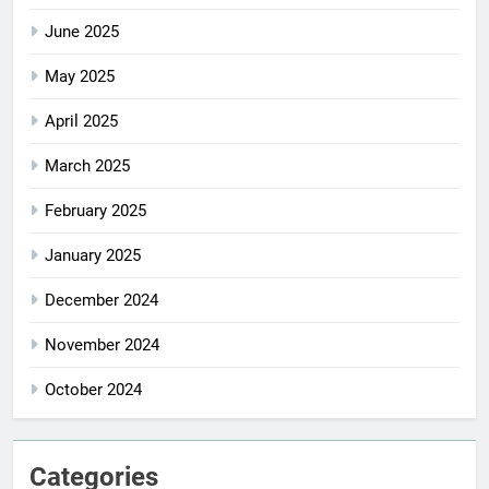
June 2025
May 2025
April 2025
March 2025
February 2025
January 2025
December 2024
November 2024
October 2024
Categories