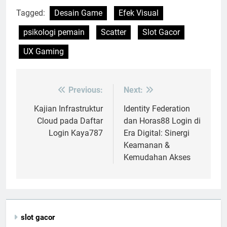
Tagged:
Desain Game
Efek Visual
psikologi pemain
Scatter
Slot Gacor
UX Gaming
Previous:
Next:
Post
navigation
Kajian Infrastruktur
Identity Federation
Cloud pada Daftar
dan Horas88 Login di
Login Kaya787
Era Digital: Sinergi
Keamanan &
Kemudahan Akses
slot gacor