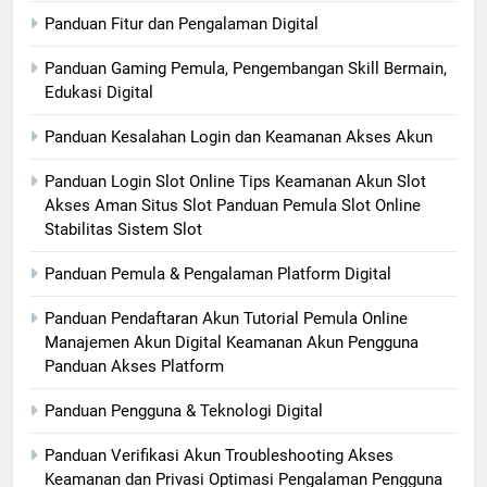
Panduan Fitur dan Pengalaman Digital
Panduan Gaming Pemula, Pengembangan Skill Bermain,
Edukasi Digital
Panduan Kesalahan Login dan Keamanan Akses Akun
Panduan Login Slot Online Tips Keamanan Akun Slot
Akses Aman Situs Slot Panduan Pemula Slot Online
Stabilitas Sistem Slot
Panduan Pemula & Pengalaman Platform Digital
Panduan Pendaftaran Akun Tutorial Pemula Online
Manajemen Akun Digital Keamanan Akun Pengguna
Panduan Akses Platform
Panduan Pengguna & Teknologi Digital
Panduan Verifikasi Akun Troubleshooting Akses
Keamanan dan Privasi Optimasi Pengalaman Pengguna