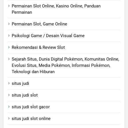
Permainan Slot Online, Kasino Online, Panduan
Permainan
Permainan Slot, Game Online
Psikologi Game / Desain Visual Game
Rekomendasi & Review Slot
Sejarah Situs, Dunia Digital Pokémon, Komunitas Online,
Evolusi Situs, Media Pokémon, Informasi Pokémon,
Teknologi dan Hiburan
situs judi
situs judi slot
situs judi slot gacor
situs judi slot online