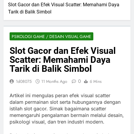
Slot Gacor dan Efek Visual Scatter: Memahami Daya
Tarik di Balik Simbol
PSIKOLOGI GAME / DESAIN VISUAL GAME
Slot Gacor dan Efek Visual
Scatter: Memahami Daya
Tarik di Balik Simbol
0
1d08075
11 Months Ago
6 Mins
Artikel ini mengulas peran efek visual scatter
dalam permainan slot serta hubungannya dengan
istilah slot gacor. Simak bagaimana scatter
memengaruhi pengalaman bermain melalui desain,
psikologi visual, dan tren industri modern.