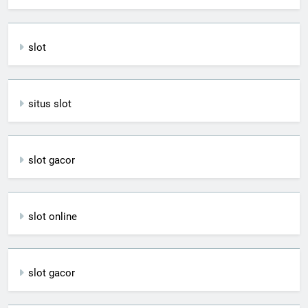
slot
situs slot
slot gacor
slot online
slot gacor