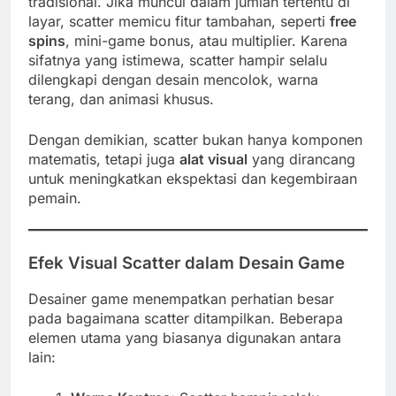
tradisional. Jika muncul dalam jumlah tertentu di
layar, scatter memicu fitur tambahan, seperti
free
spins
, mini-game bonus, atau multiplier. Karena
sifatnya yang istimewa, scatter hampir selalu
dilengkapi dengan desain mencolok, warna
terang, dan animasi khusus.
Dengan demikian, scatter bukan hanya komponen
matematis, tetapi juga
alat visual
yang dirancang
untuk meningkatkan ekspektasi dan kegembiraan
pemain.
Efek Visual Scatter dalam Desain Game
Desainer game menempatkan perhatian besar
pada bagaimana scatter ditampilkan. Beberapa
elemen utama yang biasanya digunakan antara
lain: