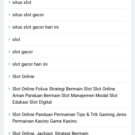
situs slot
situs slot gacor
situs slot gacor hari ini
slot
slot gacor
slot gacor hari ini
Slot Online
Slot Online Fokus Strategi Bermain Slot Slot Online
Aman Panduan Bermain Slot Manajemen Modal Slot
Edukasi Slot Digital
Slot Online Panduan Permainan Tips & Trik Gaming Jenis
Permainan Kasino Game Kasino
Slot Online, Jackpot, Strategi Bermain