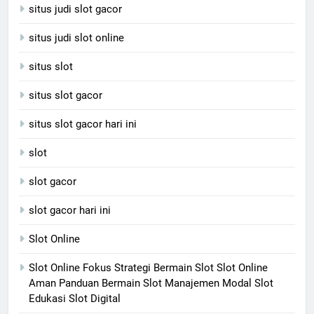
situs judi slot gacor
situs judi slot online
situs slot
situs slot gacor
situs slot gacor hari ini
slot
slot gacor
slot gacor hari ini
Slot Online
Slot Online Fokus Strategi Bermain Slot Slot Online
Aman Panduan Bermain Slot Manajemen Modal Slot
Edukasi Slot Digital