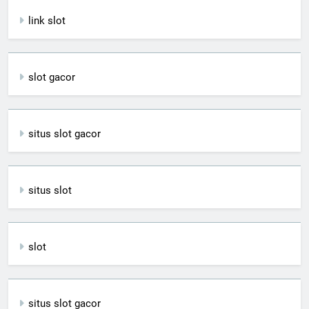
link slot
slot gacor
situs slot gacor
situs slot
slot
situs slot gacor