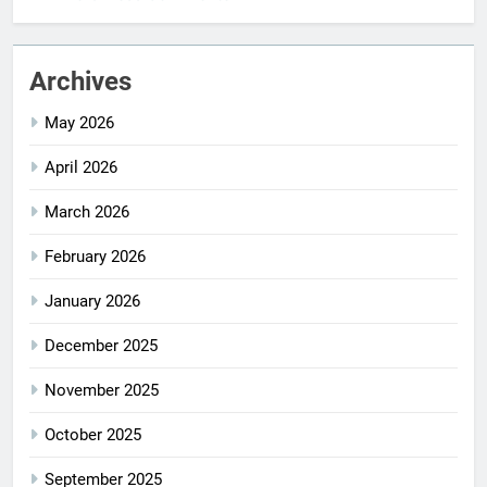
Archives
May 2026
April 2026
March 2026
February 2026
January 2026
December 2025
November 2025
October 2025
September 2025