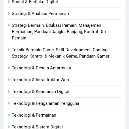
Sosial & Perilaku Digital
Strategi & Analisis Permainan
Strategi Bermain, Edukasi Pemain, Manajemen
Permainan, Panduan Jangka Panjang, Kontrol Diri
Pemain
Teknik Bermain Game, Skill Development, Gaming
Strategy, Kontrol & Mekanik Game, Panduan Gamer
Teknologi & Desain Antarmuka
Teknologi & Infrastruktur Web
Teknologi & Keamanan Digital
Teknologi & Pengalaman Pengguna
Teknologi & Permainan
Teknologi & Sistem Digital