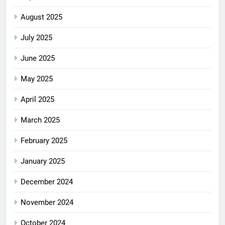
August 2025
July 2025
June 2025
May 2025
April 2025
March 2025
February 2025
January 2025
December 2024
November 2024
October 2024