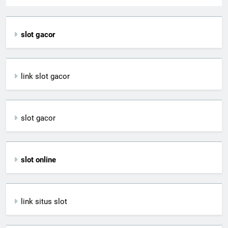
slot gacor
link slot gacor
slot gacor
slot online
link situs slot