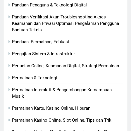
Panduan Pengguna & Teknologi Digital
Panduan Verifikasi Akun Troubleshooting Akses
Keamanan dan Privasi Optimasi Pengalaman Pengguna
Bantuan Teknis
Panduan, Permainan, Edukasi
Pengujian Sistem & Infrastruktur
Perjudian Online, Keamanan Digital, Strategi Permainan
Permainan & Teknologi
Permainan Interaktif & Pengembangan Kemampuan
Musik
Permainan Kartu, Kasino Online, Hiburan
Permainan Kasino Online, Slot Online, Tips dan Trik