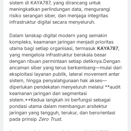
sistem di KAYA787, yang dirancang untuk
meningkatkan perlindungan data, mengurangi
risiko serangan siber, dan menjaga integritas
infrastruktur digital secara menyeluruh.
Dalam lanskap digital modern yang semakin
kompleks, keamanan jaringan menjadi prioritas
utama bagi setiap organisasi, termasuk
KAYA787
,
yang mengelola infrastruktur berskala besar
dengan ribuan permintaan setiap detiknya.Dengan
ancaman siber yang terus berkembang—mulai dari
eksploitasi layanan publik, lateral movement antar
sistem, hingga penyalahgunaan hak akses—
diperlukan pendekatan menyeluruh melalui **audit
keamanan jaringan dan segmentasi
sistem.**Kedua langkah ini berfungsi sebagai
pondasi utama dalam membangun arsitektur
jaringan yang tangguh, terukur, dan berorientasi
pada prinsip
Zero Trust
.