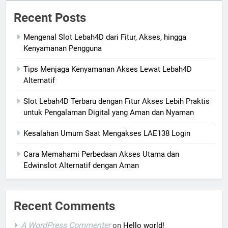
Recent Posts
Mengenal Slot Lebah4D dari Fitur, Akses, hingga
Kenyamanan Pengguna
Tips Menjaga Kenyamanan Akses Lewat Lebah4D
Alternatif
Slot Lebah4D Terbaru dengan Fitur Akses Lebih Praktis
untuk Pengalaman Digital yang Aman dan Nyaman
Kesalahan Umum Saat Mengakses LAE138 Login
Cara Memahami Perbedaan Akses Utama dan
Edwinslot Alternatif dengan Aman
Recent Comments
A WordPress Commenter
on
Hello world!