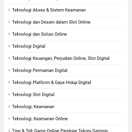
Teknologi Akses & Sistem Keamanan
Teknologi dan Desain dalam Slot Online
Teknologi dan Solusi Online
Teknologi Digital
Teknologi Keuangan, Perjudian Online, Slot Digital
Teknologi Permainan Digital
Teknologi Platform & Gaya Hidup Digital
Teknologi Slot Digital
Teknologi, Keamanan
Teknologi, Keamanan Online
Tips & Trik Game Online Panduan Teknis Gaming