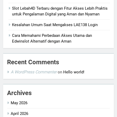
Slot Lebah4D Terbaru dengan Fitur Akses Lebih Praktis
untuk Pengalaman Digital yang Aman dan Nyaman
Kesalahan Umum Saat Mengakses LAE138 Login
Cara Memahami Perbedaan Akses Utama dan
Edwinslot Alternatif dengan Aman
Recent Comments
A WordPress Commenter
on
Hello world!
Archives
May 2026
April 2026