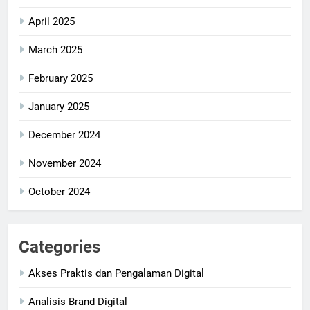
April 2025
March 2025
February 2025
January 2025
December 2024
November 2024
October 2024
Categories
Akses Praktis dan Pengalaman Digital
Analisis Brand Digital