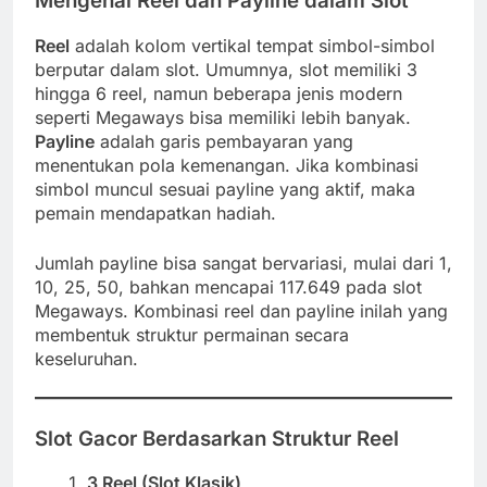
Mengenal Reel dan Payline dalam Slot
Reel
adalah kolom vertikal tempat simbol-simbol
berputar dalam slot. Umumnya, slot memiliki 3
hingga 6 reel, namun beberapa jenis modern
seperti Megaways bisa memiliki lebih banyak.
Payline
adalah garis pembayaran yang
menentukan pola kemenangan. Jika kombinasi
simbol muncul sesuai payline yang aktif, maka
pemain mendapatkan hadiah.
Jumlah payline bisa sangat bervariasi, mulai dari 1,
10, 25, 50, bahkan mencapai 117.649 pada slot
Megaways. Kombinasi reel dan payline inilah yang
membentuk struktur permainan secara
keseluruhan.
Slot Gacor Berdasarkan Struktur Reel
3 Reel (Slot Klasik)