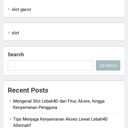
slot gacor
slot
Search
SEARCH
Recent Posts
Mengenal Slot Lebah4D dari Fitur, Akses, hingga
Kenyamanan Pengguna
Tips Menjaga Kenyamanan Akses Lewat Lebah4D
Alternatif