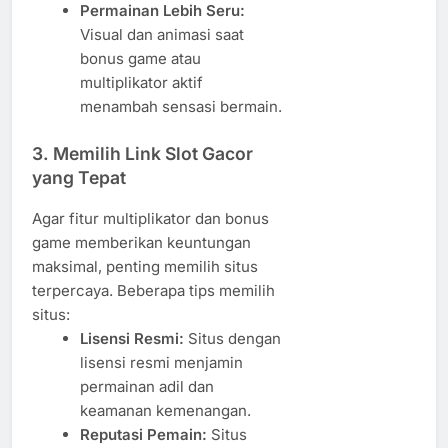
Permainan Lebih Seru:
Visual dan animasi saat
bonus game atau
multiplikator aktif
menambah sensasi bermain.
3. Memilih Link Slot Gacor
yang Tepat
Agar fitur multiplikator dan bonus
game memberikan keuntungan
maksimal, penting memilih situs
terpercaya. Beberapa tips memilih
situs:
Lisensi Resmi:
Situs dengan
lisensi resmi menjamin
permainan adil dan
keamanan kemenangan.
Reputasi Pemain:
Situs