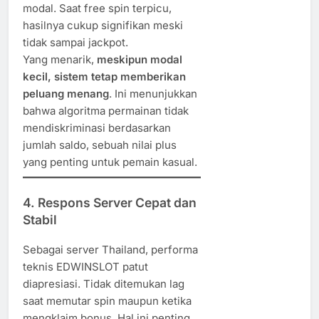
modal. Saat free spin terpicu,
hasilnya cukup signifikan meski
tidak sampai jackpot.
Yang menarik,
meskipun modal
kecil, sistem tetap memberikan
peluang menang
. Ini menunjukkan
bahwa algoritma permainan tidak
mendiskriminasi berdasarkan
jumlah saldo, sebuah nilai plus
yang penting untuk pemain kasual.
4.
Respons Server Cepat dan
Stabil
Sebagai server Thailand, performa
teknis EDWINSLOT patut
diapresiasi. Tidak ditemukan lag
saat memutar spin maupun ketika
mengklaim bonus. Hal ini penting