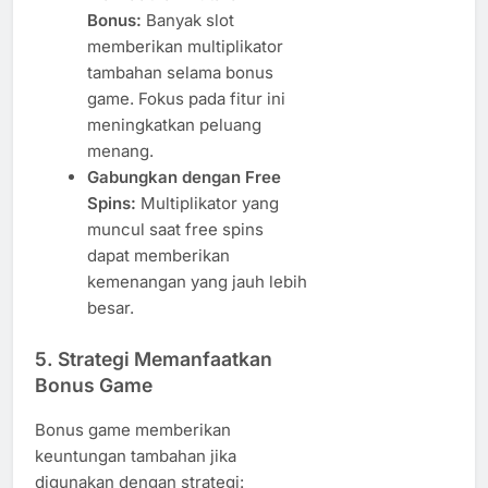
Bonus:
Banyak slot
memberikan multiplikator
tambahan selama bonus
game. Fokus pada fitur ini
meningkatkan peluang
menang.
Gabungkan dengan Free
Spins:
Multiplikator yang
muncul saat free spins
dapat memberikan
kemenangan yang jauh lebih
besar.
5. Strategi Memanfaatkan
Bonus Game
Bonus game memberikan
keuntungan tambahan jika
digunakan dengan strategi: