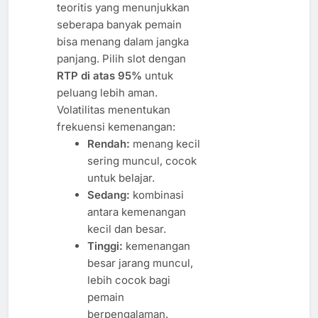
teoritis yang menunjukkan
seberapa banyak pemain
bisa menang dalam jangka
panjang. Pilih slot dengan
RTP di atas 95%
untuk
peluang lebih aman.
Volatilitas menentukan
frekuensi kemenangan:
Rendah:
menang kecil
sering muncul, cocok
untuk belajar.
Sedang:
kombinasi
antara kemenangan
kecil dan besar.
Tinggi:
kemenangan
besar jarang muncul,
lebih cocok bagi
pemain
berpengalaman.