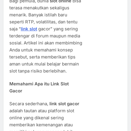
Bagi pemula, dunia
slot online
bisa
terasa menakutkan sekaligus
menarik. Banyak istilah baru
seperti RTP, volatilitas, dan tentu
saja “
link slot
gacor” yang sering
terdengar di forum maupun media
sosial. Artikel ini akan membimbing
Anda untuk memahami konsep
tersebut, serta memberikan tips
aman untuk mulai belajar bermain
slot tanpa risiko berlebihan.
Memahami Apa itu Link Slot
Gacor
Secara sederhana,
link slot gacor
adalah tautan atau platform slot
online yang dikenal sering
memberikan kemenangan atau