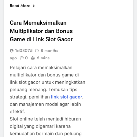
Read More
Cara Memaksimalkan
Multiplikator dan Bonus
Game di Link Slot Gacor
1d08075
8 months
ago
0
6 mins
Pelajari cara memaksimalkan
multiplikator dan bonus game di
link slot gacor untuk meningkatkan
peluang menang. Temukan tips
strategi, pemilihan
link slot gacor
,
dan manajemen modal agar lebih
efektif.
Slot online telah menjadi hiburan
digital yang digemari karena
kemudahan bermain dan peluang