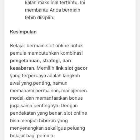
kalah maksimal tertentu. Ini
membantu Anda bermain
lebih disiplin.
Kesimpulan
Belajar bermain slot online untuk
pemula membutuhkan kombinasi
pengetahuan, strategi, dan
kesabaran
. Memilih
link slot gacor
yang terpercaya adalah langkah
awal yang penting, namun
memahami permainan, manajemen
modal, dan memanfaatkan bonus
juga sama pentingnya. Dengan
pendekatan yang benar, slot online
bisa menjadi hiburan yang
menyenangkan sekaligus peluang
belajar bagi pemula.