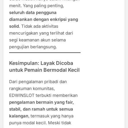
menit. Yang paling penting,
seluruh data pengguna
diamankan dengan enkripsi yang
solid
. Tidak ada aktivitas
mencurigakan yang terlihat dari
segi keamanan akun selama
pengujian berlangsung.
Kesimpulan: Layak Dicoba
untuk Pemain Bermodal Kecil
Dari pengalaman pribadi dan
rangkuman komunitas,
EDWINSLOT terbukti memberikan
pengalaman bermain yang fair,
stabil, dan ramah untuk semua
kalangan
, termasuk yang hanya
punya modal kecil. Meski tidak