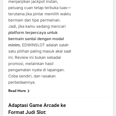
menjanjikan jackpot instan,
peluang cuan tetap terbuka luas—
terutama jika pintar memilih waktu
bermain dan tipe permainan.
Jadi, jika kamu sedang mencari
platform terpercaya untuk
bermain santai dengan modal
minim
, EDWINSLOT adalah salah
satu pilihan paling masuk akal saat
ini. Review ini bukan sekadar
promosi, melainkan hasil
pengamatan nyata di lapangan.
Coba sendiri, dan rasakan
perbedaannya.
Read More
Adaptasi Game Arcade ke
Format Judi Slot: