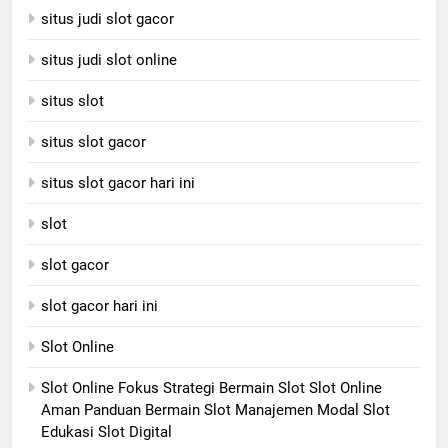
situs judi slot gacor
situs judi slot online
situs slot
situs slot gacor
situs slot gacor hari ini
slot
slot gacor
slot gacor hari ini
Slot Online
Slot Online Fokus Strategi Bermain Slot Slot Online
Aman Panduan Bermain Slot Manajemen Modal Slot
Edukasi Slot Digital