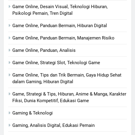
Game Online, Desain Visual, Teknologi Hiburan,
Psikologi Pemain, Tren Digital
Game Online, Panduan Bermain, Hiburan Digital
Game Online, Panduan Bermain, Manajemen Risiko
Game Online, Panduan, Analisis
Game Online, Strategi Slot, Teknologi Game
Game Online, Tips dan Trik Bermain, Gaya Hidup Sehat
dalam Gaming, Hiburan Digital
Game, Strategi & Tips, Hiburan, Anime & Manga, Karakter
Fiksi, Dunia Kompetitif, Edukasi Game
Gaming & Teknologi
Gaming, Analisis Digital, Edukasi Pemain