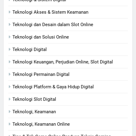
Teknologi Akses & Sistem Keamanan
Teknologi dan Desain dalam Slot Online
Teknologi dan Solusi Online
Teknologi Digital
Teknologi Keuangan, Perjudian Online, Slot Digital
Teknologi Permainan Digital
Teknologi Platform & Gaya Hidup Digital
Teknologi Slot Digital
Teknologi, Keamanan
Teknologi, Keamanan Online