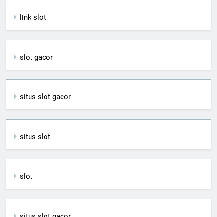
link slot
slot gacor
situs slot gacor
situs slot
slot
situs slot gacor