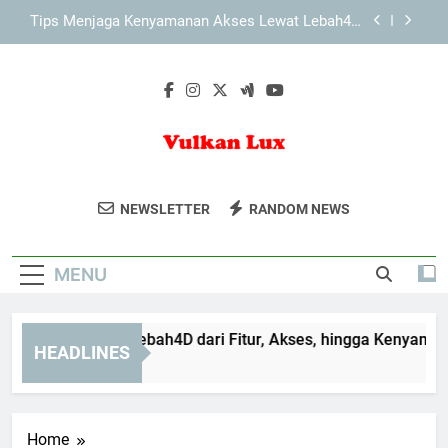
Skip
Slot Lebah4D Terbaru dengan Fitur Akses Lebih
to
Praktis untuk Pengalaman Digital yang Aman dan
content
Nyaman
Kesalahan Umum Saat Mengakses LAE138 Login
Mengenal Slot Lebah4D dari Fitur, Akses, hingga
Kenyamanan Pengguna
Tips Menjaga Kenyamanan Akses Lewat Lebah4D
Alternatif
Vulkan Lux
Nikmati Pengalaman Bermain Game
Slot Lebah4D Terbaru dengan Fitur Akses Lebih
NEWSLETTER
RANDOM NEWS
Praktis untuk Pengalaman Digital yang Aman dan
Terbaik Dengan Peralatan Berkualitas
Nyaman
Kesalahan Umum Saat Mengakses LAE138 Login
Dari Vulkan Lux. Solusi Hiburan Bagi
MENU
Para Gamer.
Mengenal Slot Lebah4D dari Fitur, Akses, hingga Kenyamana
HEADLINES
3 Months Ago
Home