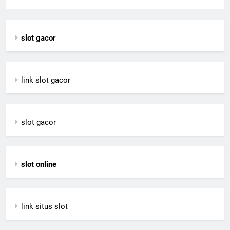
slot gacor
link slot gacor
slot gacor
slot online
link situs slot