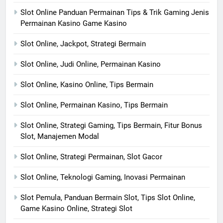
Slot Online Panduan Permainan Tips & Trik Gaming Jenis
Permainan Kasino Game Kasino
Slot Online, Jackpot, Strategi Bermain
Slot Online, Judi Online, Permainan Kasino
Slot Online, Kasino Online, Tips Bermain
Slot Online, Permainan Kasino, Tips Bermain
Slot Online, Strategi Gaming, Tips Bermain, Fitur Bonus
Slot, Manajemen Modal
Slot Online, Strategi Permainan, Slot Gacor
Slot Online, Teknologi Gaming, Inovasi Permainan
Slot Pemula, Panduan Bermain Slot, Tips Slot Online,
Game Kasino Online, Strategi Slot