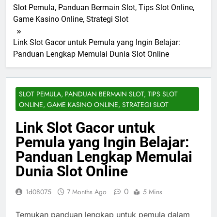
Slot Pemula, Panduan Bermain Slot, Tips Slot Online,
Game Kasino Online, Strategi Slot
Link Slot Gacor untuk Pemula yang Ingin Belajar:
Panduan Lengkap Memulai Dunia Slot Online
SLOT PEMULA, PANDUAN BERMAIN SLOT, TIPS SLOT
ONLINE, GAME KASINO ONLINE, STRATEGI SLOT
Link Slot Gacor untuk
Pemula yang Ingin Belajar:
Panduan Lengkap Memulai
Dunia Slot Online
0
1d08075
7 Months Ago
5 Mins
Temukan panduan lengkap untuk pemula dalam