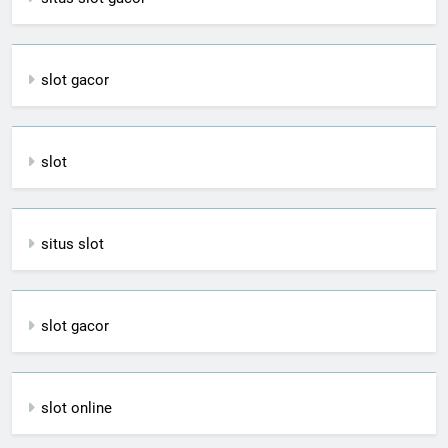
slot gacor
slot
situs slot
slot gacor
slot online