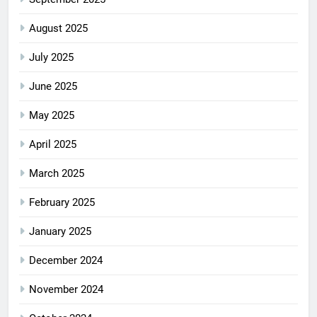
August 2025
July 2025
June 2025
May 2025
April 2025
March 2025
February 2025
January 2025
December 2024
November 2024