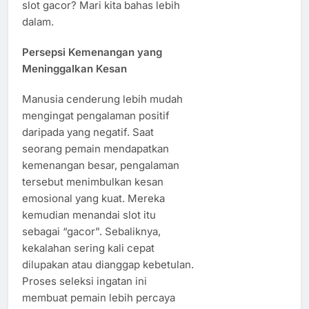
slot gacor? Mari kita bahas lebih
dalam.
Persepsi Kemenangan yang
Meninggalkan Kesan
Manusia cenderung lebih mudah
mengingat pengalaman positif
daripada yang negatif. Saat
seorang pemain mendapatkan
kemenangan besar, pengalaman
tersebut menimbulkan kesan
emosional yang kuat. Mereka
kemudian menandai slot itu
sebagai “gacor”. Sebaliknya,
kekalahan sering kali cepat
dilupakan atau dianggap kebetulan.
Proses seleksi ingatan ini
membuat pemain lebih percaya