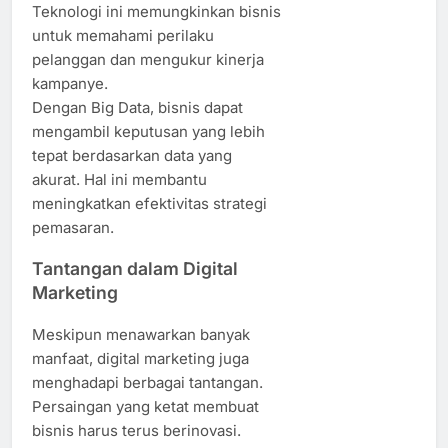
Teknologi ini memungkinkan bisnis
untuk memahami perilaku
pelanggan dan mengukur kinerja
kampanye.
Dengan Big Data, bisnis dapat
mengambil keputusan yang lebih
tepat berdasarkan data yang
akurat. Hal ini membantu
meningkatkan efektivitas strategi
pemasaran.
Tantangan dalam Digital
Marketing
Meskipun menawarkan banyak
manfaat, digital marketing juga
menghadapi berbagai tantangan.
Persaingan yang ketat membuat
bisnis harus terus berinovasi.