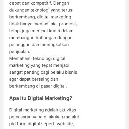
cepat dan kompetitif. Dengan
dukungan teknologi yang terus
berkembang, digital marketing
tidak hanya menjadi alat promosi,
tetapi juga menjadi kunci dalam
membangun hubungan dengan
pelanggan dan meningkatkan
penjualan.
Memahami teknologi digital
marketing yang tepat menjadi
sangat penting bagi pelaku bisnis
agar dapat bersaing dan
berkembang di pasar digital.
Apa Itu Digital Marketing?
Digital marketing adalah aktivitas
pemasaran yang dilakukan melalui
platform digital seperti website,