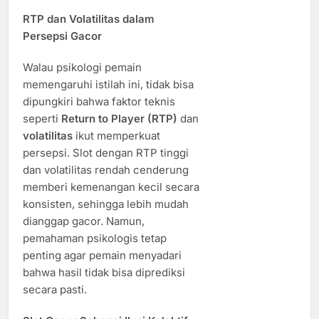
RTP dan Volatilitas dalam
Persepsi Gacor
Walau psikologi pemain
memengaruhi istilah ini, tidak bisa
dipungkiri bahwa faktor teknis
seperti
Return to Player (RTP)
dan
volatilitas
ikut memperkuat
persepsi. Slot dengan RTP tinggi
dan volatilitas rendah cenderung
memberi kemenangan kecil secara
konsisten, sehingga lebih mudah
dianggap gacor. Namun,
pemahaman psikologis tetap
penting agar pemain menyadari
bahwa hasil tidak bisa diprediksi
secara pasti.