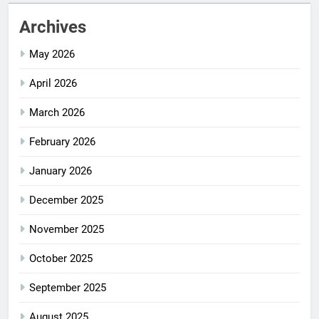
Archives
May 2026
April 2026
March 2026
February 2026
January 2026
December 2025
November 2025
October 2025
September 2025
August 2025