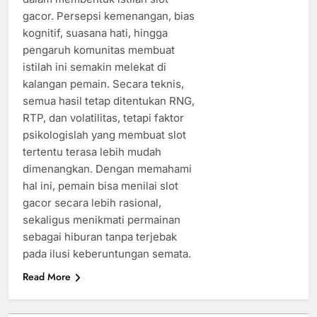
gacor. Persepsi kemenangan, bias
kognitif, suasana hati, hingga
pengaruh komunitas membuat
istilah ini semakin melekat di
kalangan pemain. Secara teknis,
semua hasil tetap ditentukan RNG,
RTP, dan volatilitas, tetapi faktor
psikologislah yang membuat slot
tertentu terasa lebih mudah
dimenangkan. Dengan memahami
hal ini, pemain bisa menilai slot
gacor secara lebih rasional,
sekaligus menikmati permainan
sebagai hiburan tanpa terjebak
pada ilusi keberuntungan semata.
Read More