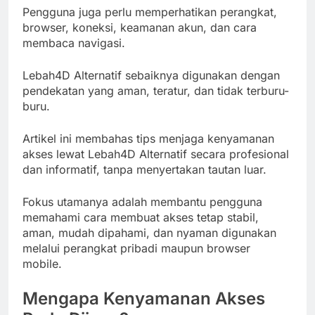
Pengguna juga perlu memperhatikan perangkat,
browser, koneksi, keamanan akun, dan cara
membaca navigasi.
Lebah4D Alternatif sebaiknya digunakan dengan
pendekatan yang aman, teratur, dan tidak terburu-
buru.
Artikel ini membahas tips menjaga kenyamanan
akses lewat Lebah4D Alternatif secara profesional
dan informatif, tanpa menyertakan tautan luar.
Fokus utamanya adalah membantu pengguna
memahami cara membuat akses tetap stabil,
aman, mudah dipahami, dan nyaman digunakan
melalui perangkat pribadi maupun browser
mobile.
Mengapa Kenyamanan Akses