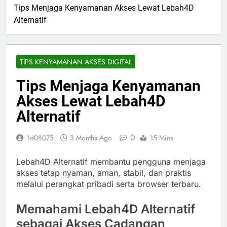
Tips Menjaga Kenyamanan Akses Lewat Lebah4D
Alternatif
TIPS KENYAMANAN AKSES DIGITAL
Tips Menjaga Kenyamanan
Akses Lewat Lebah4D
Alternatif
0
1d08075
3 Months Ago
15 Mins
Lebah4D Alternatif membantu pengguna menjaga
akses tetap nyaman, aman, stabil, dan praktis
melalui perangkat pribadi serta browser terbaru.
Memahami Lebah4D Alternatif
sebagai Akses Cadangan