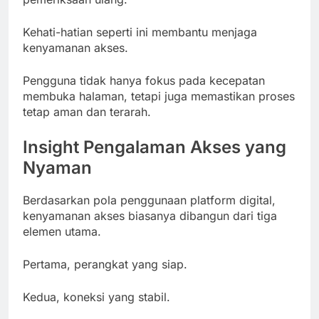
Kehati-hatian seperti ini membantu menjaga
kenyamanan akses.
Pengguna tidak hanya fokus pada kecepatan
membuka halaman, tetapi juga memastikan proses
tetap aman dan terarah.
Insight Pengalaman Akses yang
Nyaman
Berdasarkan pola penggunaan platform digital,
kenyamanan akses biasanya dibangun dari tiga
elemen utama.
Pertama, perangkat yang siap.
Kedua, koneksi yang stabil.