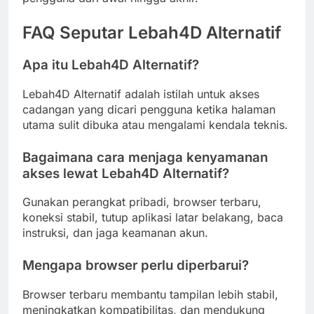
FAQ Seputar Lebah4D Alternatif
Apa itu Lebah4D Alternatif?
Lebah4D Alternatif adalah istilah untuk akses
cadangan yang dicari pengguna ketika halaman
utama sulit dibuka atau mengalami kendala teknis.
Bagaimana cara menjaga kenyamanan
akses lewat Lebah4D Alternatif?
Gunakan perangkat pribadi, browser terbaru,
koneksi stabil, tutup aplikasi latar belakang, baca
instruksi, dan jaga keamanan akun.
Mengapa browser perlu diperbarui?
Browser terbaru membantu tampilan lebih stabil,
meningkatkan kompatibilitas, dan mendukung