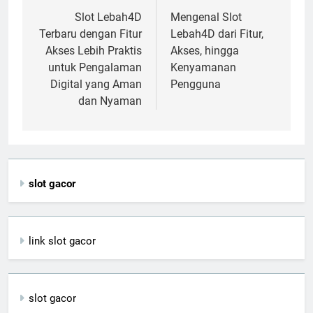
navigation
Slot Lebah4D
Mengenal Slot
Terbaru dengan Fitur
Lebah4D dari Fitur,
Akses Lebih Praktis
Akses, hingga
untuk Pengalaman
Kenyamanan
Digital yang Aman
Pengguna
dan Nyaman
slot gacor
link slot gacor
slot gacor