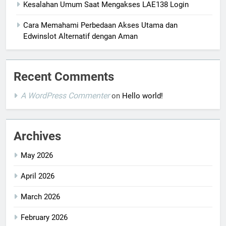
Kesalahan Umum Saat Mengakses LAE138 Login
Cara Memahami Perbedaan Akses Utama dan
Edwinslot Alternatif dengan Aman
Recent Comments
A WordPress Commenter
on
Hello world!
Archives
May 2026
April 2026
March 2026
February 2026