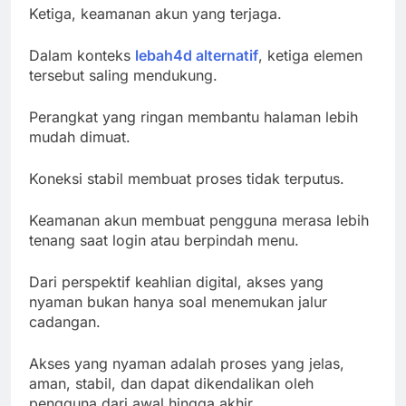
Ketiga, keamanan akun yang terjaga.
Dalam konteks
lebah4d alternatif
, ketiga elemen
tersebut saling mendukung.
Perangkat yang ringan membantu halaman lebih
mudah dimuat.
Koneksi stabil membuat proses tidak terputus.
Keamanan akun membuat pengguna merasa lebih
tenang saat login atau berpindah menu.
Dari perspektif keahlian digital, akses yang
nyaman bukan hanya soal menemukan jalur
cadangan.
Akses yang nyaman adalah proses yang jelas,
aman, stabil, dan dapat dikendalikan oleh
pengguna dari awal hingga akhir.