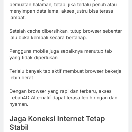
pemuatan halaman, tetapi jika terlalu penuh atau
menyimpan data lama, akses justru bisa terasa
lambat.
Setelah cache dibersihkan, tutup browser sebentar
lalu buka kembali secara bertahap.
Pengguna mobile juga sebaiknya menutup tab
yang tidak diperlukan.
Terlalu banyak tab aktif membuat browser bekerja
lebih berat.
Dengan browser yang rapi dan terbaru, akses
Lebah4D Alternatif dapat terasa lebih ringan dan
nyaman.
Jaga Koneksi Internet Tetap
Stabil