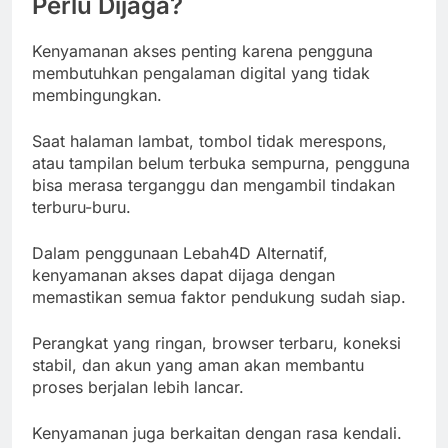
Perlu Dijaga?
Kenyamanan akses penting karena pengguna
membutuhkan pengalaman digital yang tidak
membingungkan.
Saat halaman lambat, tombol tidak merespons,
atau tampilan belum terbuka sempurna, pengguna
bisa merasa terganggu dan mengambil tindakan
terburu-buru.
Dalam penggunaan Lebah4D Alternatif,
kenyamanan akses dapat dijaga dengan
memastikan semua faktor pendukung sudah siap.
Perangkat yang ringan, browser terbaru, koneksi
stabil, dan akun yang aman akan membantu
proses berjalan lebih lancar.
Kenyamanan juga berkaitan dengan rasa kendali.