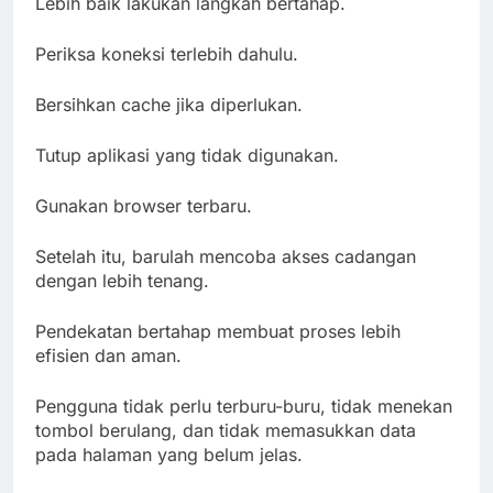
Lebih baik lakukan langkah bertahap.
Periksa koneksi terlebih dahulu.
Bersihkan cache jika diperlukan.
Tutup aplikasi yang tidak digunakan.
Gunakan browser terbaru.
Setelah itu, barulah mencoba akses cadangan
dengan lebih tenang.
Pendekatan bertahap membuat proses lebih
efisien dan aman.
Pengguna tidak perlu terburu-buru, tidak menekan
tombol berulang, dan tidak memasukkan data
pada halaman yang belum jelas.