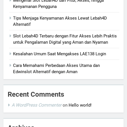
Mengenal Slot Lebah4D dari Fitur, Akses, hingga
Kenyamanan Pengguna
Tips Menjaga Kenyamanan Akses Lewat Lebah4D
Alternatif
Slot Lebah4D Terbaru dengan Fitur Akses Lebih Praktis
untuk Pengalaman Digital yang Aman dan Nyaman
Kesalahan Umum Saat Mengakses LAE138 Login
Cara Memahami Perbedaan Akses Utama dan
Edwinslot Alternatif dengan Aman
Recent Comments
A WordPress Commenter
on
Hello world!