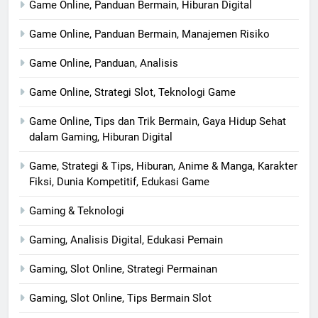
Game Online, Panduan Bermain, Hiburan Digital
Game Online, Panduan Bermain, Manajemen Risiko
Game Online, Panduan, Analisis
Game Online, Strategi Slot, Teknologi Game
Game Online, Tips dan Trik Bermain, Gaya Hidup Sehat
dalam Gaming, Hiburan Digital
Game, Strategi & Tips, Hiburan, Anime & Manga, Karakter
Fiksi, Dunia Kompetitif, Edukasi Game
Gaming & Teknologi
Gaming, Analisis Digital, Edukasi Pemain
Gaming, Slot Online, Strategi Permainan
Gaming, Slot Online, Tips Bermain Slot