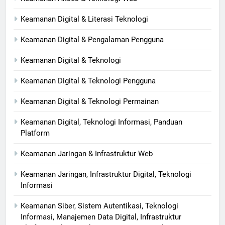
Keamanan Digital & Literasi Teknologi
Keamanan Digital & Pengalaman Pengguna
Keamanan Digital & Teknologi
Keamanan Digital & Teknologi Pengguna
Keamanan Digital & Teknologi Permainan
Keamanan Digital, Teknologi Informasi, Panduan
Platform
Keamanan Jaringan & Infrastruktur Web
Keamanan Jaringan, Infrastruktur Digital, Teknologi
Informasi
Keamanan Siber, Sistem Autentikasi, Teknologi
Informasi, Manajemen Data Digital, Infrastruktur