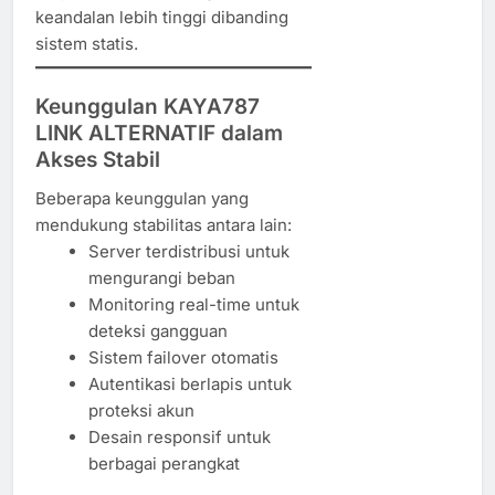
keandalan lebih tinggi dibanding
sistem statis.
Keunggulan KAYA787
LINK ALTERNATIF dalam
Akses Stabil
Beberapa keunggulan yang
mendukung stabilitas antara lain:
Server terdistribusi untuk
mengurangi beban
Monitoring real-time untuk
deteksi gangguan
Sistem failover otomatis
Autentikasi berlapis untuk
proteksi akun
Desain responsif untuk
berbagai perangkat