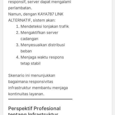
responsif, server dapat mengalami
perlambatan.
Namun, dengan KAYA787 LINK
ALTERNATIF, sistem akan:
Mendeteksi lonjakan trafik
Mengaktifkan server
cadangan
Menyesuaikan distribusi
beban
Menjaga waktu respons
tetap stabil
Skenario ini menunjukkan
bagaimana responsivitas
infrastruktur membantu menjaga
kontinuitas layanan.
Perspektif Profesional
tentang Infrastruktur