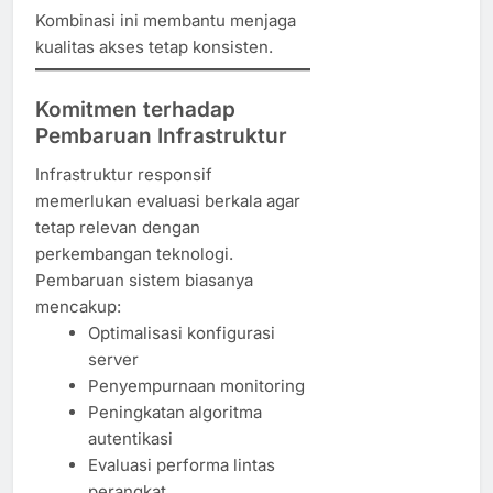
Kombinasi ini membantu menjaga
kualitas akses tetap konsisten.
Komitmen terhadap
Pembaruan Infrastruktur
Infrastruktur responsif
memerlukan evaluasi berkala agar
tetap relevan dengan
perkembangan teknologi.
Pembaruan sistem biasanya
mencakup:
Optimalisasi konfigurasi
server
Penyempurnaan monitoring
Peningkatan algoritma
autentikasi
Evaluasi performa lintas
perangkat