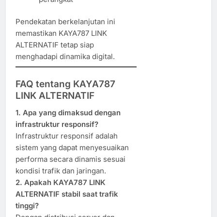
Pendekatan berkelanjutan ini
memastikan KAYA787 LINK
ALTERNATIF tetap siap
menghadapi dinamika digital.
FAQ tentang KAYA787
LINK ALTERNATIF
1. Apa yang dimaksud dengan
infrastruktur responsif?
Infrastruktur responsif adalah
sistem yang dapat menyesuaikan
performa secara dinamis sesuai
kondisi trafik dan jaringan.
2. Apakah KAYA787 LINK
ALTERNATIF stabil saat trafik
tinggi?