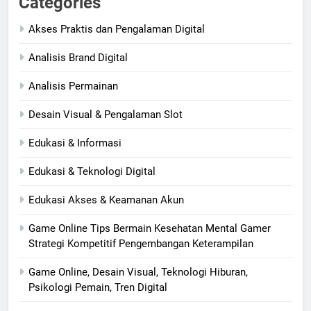
Categories
Akses Praktis dan Pengalaman Digital
Analisis Brand Digital
Analisis Permainan
Desain Visual & Pengalaman Slot
Edukasi & Informasi
Edukasi & Teknologi Digital
Edukasi Akses & Keamanan Akun
Game Online Tips Bermain Kesehatan Mental Gamer
Strategi Kompetitif Pengembangan Keterampilan
Game Online, Desain Visual, Teknologi Hiburan,
Psikologi Pemain, Tren Digital