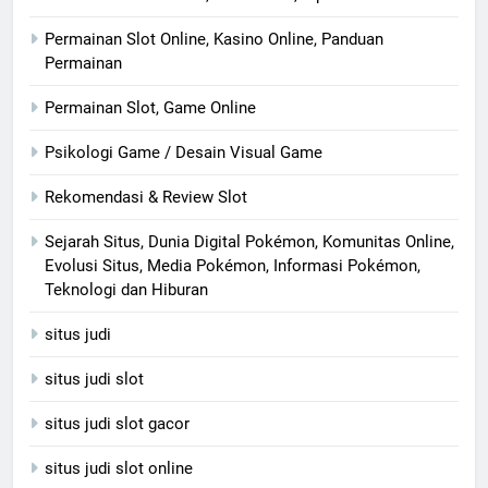
Permainan Slot Online, Kasino Online, Panduan
Permainan
Permainan Slot, Game Online
Psikologi Game / Desain Visual Game
Rekomendasi & Review Slot
Sejarah Situs, Dunia Digital Pokémon, Komunitas Online,
Evolusi Situs, Media Pokémon, Informasi Pokémon,
Teknologi dan Hiburan
situs judi
situs judi slot
situs judi slot gacor
situs judi slot online