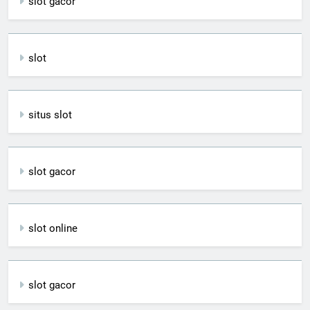
slot gacor
slot
situs slot
slot gacor
slot online
slot gacor