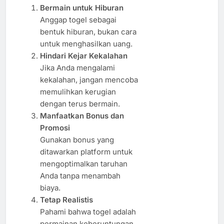
Bermain untuk Hiburan
Anggap togel sebagai
bentuk hiburan, bukan cara
untuk menghasilkan uang.
Hindari Kejar Kekalahan
Jika Anda mengalami
kekalahan, jangan mencoba
memulihkan kerugian
dengan terus bermain.
Manfaatkan Bonus dan
Promosi
Gunakan bonus yang
ditawarkan platform untuk
mengoptimalkan taruhan
Anda tanpa menambah
biaya.
Tetap Realistis
Pahami bahwa togel adalah
permainan keberuntungan.