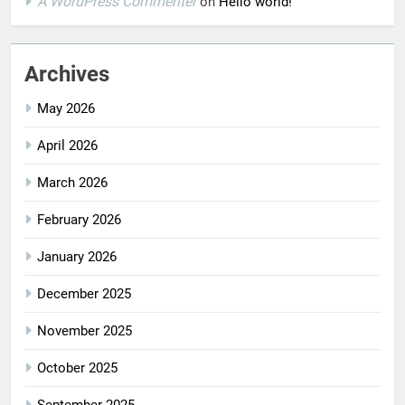
A WordPress Commenter
on
Hello world!
Archives
May 2026
April 2026
March 2026
February 2026
January 2026
December 2025
November 2025
October 2025