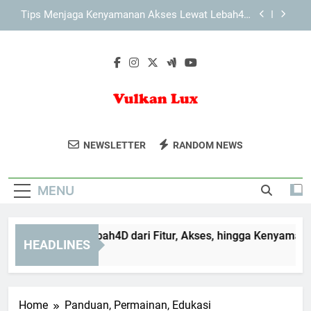
Skip
Slot Lebah4D Terbaru dengan Fitur Akses Lebih
to
Praktis untuk Pengalaman Digital yang Aman dan
Nyaman
content
Kesalahan Umum Saat Mengakses LAE138 Login
Mengenal Slot Lebah4D dari Fitur, Akses, hingga
Kenyamanan Pengguna
Tips Menjaga Kenyamanan Akses Lewat Lebah4D
Alternatif
Vulkan Lux
Nikmati Pengalaman Bermain Game
Slot Lebah4D Terbaru dengan Fitur Akses Lebih
NEWSLETTER
RANDOM NEWS
Praktis untuk Pengalaman Digital yang Aman dan
Terbaik Dengan Peralatan Berkualitas
Nyaman
Kesalahan Umum Saat Mengakses LAE138 Login
Dari Vulkan Lux. Solusi Hiburan Bagi
MENU
Para Gamer.
ngenal Slot Lebah4D dari Fitur, Akses, hingga Kenyamanan 
HEADLINES
Months Ago
Home
Panduan, Permainan, Edukasi