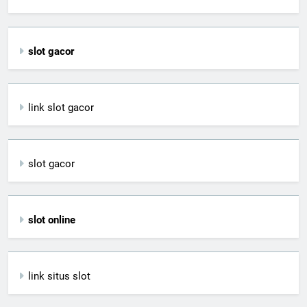
slot gacor
link slot gacor
slot gacor
slot online
link situs slot