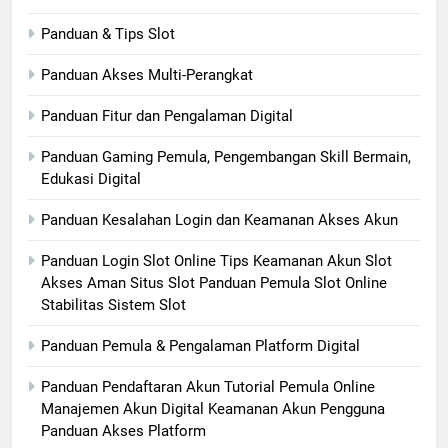
Panduan & Tips Slot
Panduan Akses Multi-Perangkat
Panduan Fitur dan Pengalaman Digital
Panduan Gaming Pemula, Pengembangan Skill Bermain,
Edukasi Digital
Panduan Kesalahan Login dan Keamanan Akses Akun
Panduan Login Slot Online Tips Keamanan Akun Slot
Akses Aman Situs Slot Panduan Pemula Slot Online
Stabilitas Sistem Slot
Panduan Pemula & Pengalaman Platform Digital
Panduan Pendaftaran Akun Tutorial Pemula Online
Manajemen Akun Digital Keamanan Akun Pengguna
Panduan Akses Platform