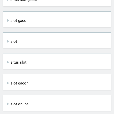
slot gacor
slot
situs slot
slot gacor
slot online