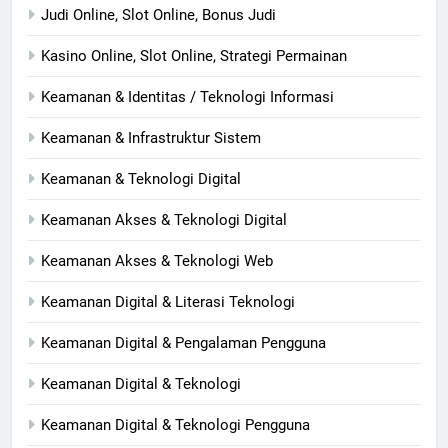
Judi Online, Slot Online, Bonus Judi
Kasino Online, Slot Online, Strategi Permainan
Keamanan & Identitas / Teknologi Informasi
Keamanan & Infrastruktur Sistem
Keamanan & Teknologi Digital
Keamanan Akses & Teknologi Digital
Keamanan Akses & Teknologi Web
Keamanan Digital & Literasi Teknologi
Keamanan Digital & Pengalaman Pengguna
Keamanan Digital & Teknologi
Keamanan Digital & Teknologi Pengguna