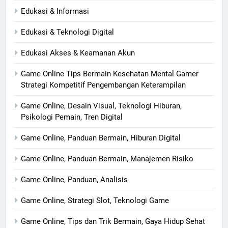
Edukasi & Informasi
Edukasi & Teknologi Digital
Edukasi Akses & Keamanan Akun
Game Online Tips Bermain Kesehatan Mental Gamer
Strategi Kompetitif Pengembangan Keterampilan
Game Online, Desain Visual, Teknologi Hiburan,
Psikologi Pemain, Tren Digital
Game Online, Panduan Bermain, Hiburan Digital
Game Online, Panduan Bermain, Manajemen Risiko
Game Online, Panduan, Analisis
Game Online, Strategi Slot, Teknologi Game
Game Online, Tips dan Trik Bermain, Gaya Hidup Sehat