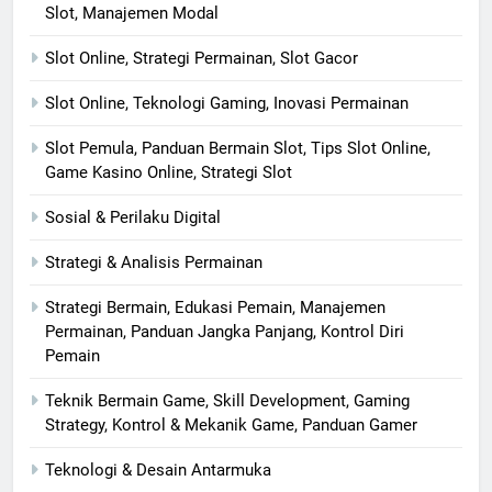
Slot, Manajemen Modal
Slot Online, Strategi Permainan, Slot Gacor
Slot Online, Teknologi Gaming, Inovasi Permainan
Slot Pemula, Panduan Bermain Slot, Tips Slot Online,
Game Kasino Online, Strategi Slot
Sosial & Perilaku Digital
Strategi & Analisis Permainan
Strategi Bermain, Edukasi Pemain, Manajemen
Permainan, Panduan Jangka Panjang, Kontrol Diri
Pemain
Teknik Bermain Game, Skill Development, Gaming
Strategy, Kontrol & Mekanik Game, Panduan Gamer
Teknologi & Desain Antarmuka