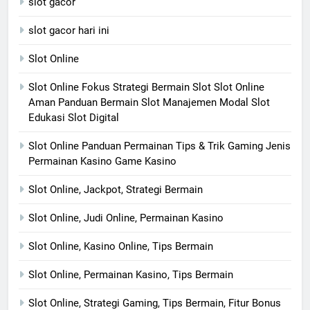
slot gacor
slot gacor hari ini
Slot Online
Slot Online Fokus Strategi Bermain Slot Slot Online
Aman Panduan Bermain Slot Manajemen Modal Slot
Edukasi Slot Digital
Slot Online Panduan Permainan Tips & Trik Gaming Jenis
Permainan Kasino Game Kasino
Slot Online, Jackpot, Strategi Bermain
Slot Online, Judi Online, Permainan Kasino
Slot Online, Kasino Online, Tips Bermain
Slot Online, Permainan Kasino, Tips Bermain
Slot Online, Strategi Gaming, Tips Bermain, Fitur Bonus