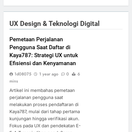
UX Design & Teknologi Digital
Pemetaan Perjalanan
Pengguna Saat Daftar di
Kaya787: Strategi UX untuk
Efisiensi dan Kenyamanan
1d08075
1 year ago
0
6
mins
Artikel ini membahas pemetaan
perjalanan pengguna saat
melakukan proses pendaftaran di
Kaya787, mulai dari tahap pertama
kunjungan hingga verifikasi akun.
Fokus pada UX dan pendekatan E-