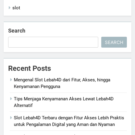
slot
Search
SEARCH
Recent Posts
Mengenal Slot Lebah4D dari Fitur, Akses, hingga
Kenyamanan Pengguna
Tips Menjaga Kenyamanan Akses Lewat Lebah4D
Alternatif
Slot Lebah4D Terbaru dengan Fitur Akses Lebih Praktis
untuk Pengalaman Digital yang Aman dan Nyaman