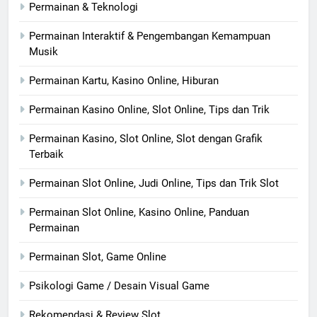
Permainan & Teknologi
Permainan Interaktif & Pengembangan Kemampuan
Musik
Permainan Kartu, Kasino Online, Hiburan
Permainan Kasino Online, Slot Online, Tips dan Trik
Permainan Kasino, Slot Online, Slot dengan Grafik
Terbaik
Permainan Slot Online, Judi Online, Tips dan Trik Slot
Permainan Slot Online, Kasino Online, Panduan
Permainan
Permainan Slot, Game Online
Psikologi Game / Desain Visual Game
Rekomendasi & Review Slot