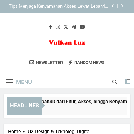
Skip
Slot Lebah4D Terbaru dengan Fitur Akses Lebih
to
Praktis untuk Pengalaman Digital yang Aman dan
Nyaman
content
Kesalahan Umum Saat Mengakses LAE138 Login
Mengenal Slot Lebah4D dari Fitur, Akses, hingga
Kenyamanan Pengguna
Tips Menjaga Kenyamanan Akses Lewat Lebah4D
Alternatif
Vulkan Lux
Nikmati Pengalaman Bermain Game
Slot Lebah4D Terbaru dengan Fitur Akses Lebih
NEWSLETTER
RANDOM NEWS
Praktis untuk Pengalaman Digital yang Aman dan
Terbaik Dengan Peralatan Berkualitas
Nyaman
Kesalahan Umum Saat Mengakses LAE138 Login
Dari Vulkan Lux. Solusi Hiburan Bagi
MENU
Para Gamer.
ngenal Slot Lebah4D dari Fitur, Akses, hingga Kenyamanan 
HEADLINES
Months Ago
Home
UX Design & Teknologi Digital