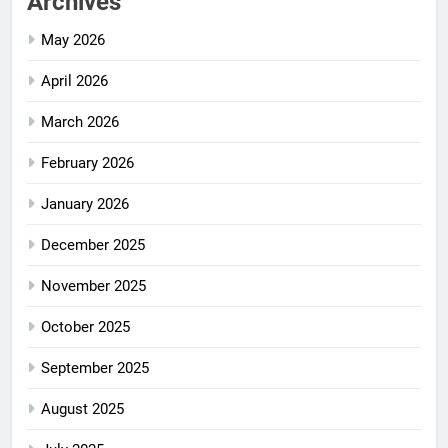
Archives
May 2026
April 2026
March 2026
February 2026
January 2026
December 2025
November 2025
October 2025
September 2025
August 2025