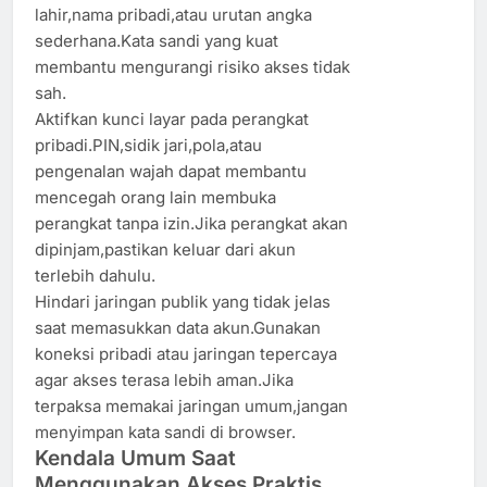
lahir,nama pribadi,atau urutan angka
sederhana.Kata sandi yang kuat
membantu mengurangi risiko akses tidak
sah.
Aktifkan kunci layar pada perangkat
pribadi.PIN,sidik jari,pola,atau
pengenalan wajah dapat membantu
mencegah orang lain membuka
perangkat tanpa izin.Jika perangkat akan
dipinjam,pastikan keluar dari akun
terlebih dahulu.
Hindari jaringan publik yang tidak jelas
saat memasukkan data akun.Gunakan
koneksi pribadi atau jaringan tepercaya
agar akses terasa lebih aman.Jika
terpaksa memakai jaringan umum,jangan
menyimpan kata sandi di browser.
Kendala Umum Saat
Menggunakan Akses Praktis