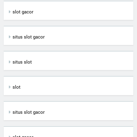
slot gacor
situs slot gacor
situs slot
slot
situs slot gacor