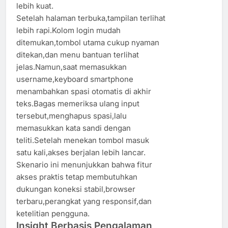
lebih kuat.
Setelah halaman terbuka,tampilan terlihat
lebih rapi.Kolom login mudah
ditemukan,tombol utama cukup nyaman
ditekan,dan menu bantuan terlihat
jelas.Namun,saat memasukkan
username,keyboard smartphone
menambahkan spasi otomatis di akhir
teks.Bagas memeriksa ulang input
tersebut,menghapus spasi,lalu
memasukkan kata sandi dengan
teliti.Setelah menekan tombol masuk
satu kali,akses berjalan lebih lancar.
Skenario ini menunjukkan bahwa fitur
akses praktis tetap membutuhkan
dukungan koneksi stabil,browser
terbaru,perangkat yang responsif,dan
ketelitian pengguna.
Insight Berbasis Pengalaman