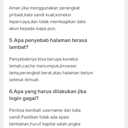
Aman jika menggunakan perangkat
pribadi,kata sandi kuat,koneksi
tepercaya,dan tidak membagikan data
akun kepada siapa pun.
5.Apa penyebab halaman terasa
lambat?
Penyebabnya bisa berupa koneksi
lemah,cache menumpuk,browser
lama,perangkat berat,atau halaman belum
selesai dimuat.
6.Apa yang harus dilakukan jika
login gagal?
Periksa kembali username dan kata
sandi.Pastikan tidak ada spasi
tambahan,huruf kapital salah,angka