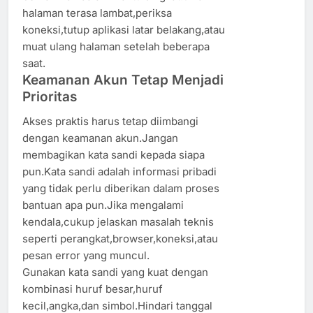
halaman terasa lambat,periksa
koneksi,tutup aplikasi latar belakang,atau
muat ulang halaman setelah beberapa
saat.
Keamanan Akun Tetap Menjadi
Prioritas
Akses praktis harus tetap diimbangi
dengan keamanan akun.Jangan
membagikan kata sandi kepada siapa
pun.Kata sandi adalah informasi pribadi
yang tidak perlu diberikan dalam proses
bantuan apa pun.Jika mengalami
kendala,cukup jelaskan masalah teknis
seperti perangkat,browser,koneksi,atau
pesan error yang muncul.
Gunakan kata sandi yang kuat dengan
kombinasi huruf besar,huruf
kecil,angka,dan simbol.Hindari tanggal