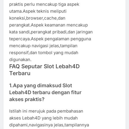
praktis perlu mencakup tiga aspek
utama.Aspek teknis meliputi
koneksi,browser,cache,dan
perangkat.Aspek keamanan mencakup
kata sandi,perangkat pribadi,dan jaringan
tepercaya.Aspek pengalaman pengguna
mencakup navigasi jelas,tampilan
responsif,dan tombol yang mudah
digunakan.
FAQ Seputar Slot Lebah4D
Terbaru
1.Apa yang dimaksud Slot
Lebah4D terbaru dengan fitur
akses praktis?
Istilah ini merujuk pada pembahasan
akses Lebah4D yang lebih mudah
dipahami,navigasinya jelas,tampilannya