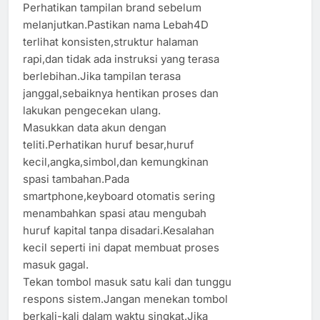
Perhatikan tampilan brand sebelum
melanjutkan.Pastikan nama Lebah4D
terlihat konsisten,struktur halaman
rapi,dan tidak ada instruksi yang terasa
berlebihan.Jika tampilan terasa
janggal,sebaiknya hentikan proses dan
lakukan pengecekan ulang.
Masukkan data akun dengan
teliti.Perhatikan huruf besar,huruf
kecil,angka,simbol,dan kemungkinan
spasi tambahan.Pada
smartphone,keyboard otomatis sering
menambahkan spasi atau mengubah
huruf kapital tanpa disadari.Kesalahan
kecil seperti ini dapat membuat proses
masuk gagal.
Tekan tombol masuk satu kali dan tunggu
respons sistem.Jangan menekan tombol
berkali-kali dalam waktu singkat.Jika