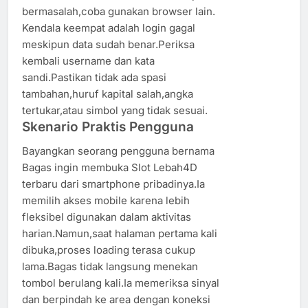
bermasalah,coba gunakan browser lain.
Kendala keempat adalah login gagal
meskipun data sudah benar.Periksa
kembali username dan kata
sandi.Pastikan tidak ada spasi
tambahan,huruf kapital salah,angka
tertukar,atau simbol yang tidak sesuai.
Skenario Praktis Pengguna
Bayangkan seorang pengguna bernama
Bagas ingin membuka Slot Lebah4D
terbaru dari smartphone pribadinya.Ia
memilih akses mobile karena lebih
fleksibel digunakan dalam aktivitas
harian.Namun,saat halaman pertama kali
dibuka,proses loading terasa cukup
lama.Bagas tidak langsung menekan
tombol berulang kali.Ia memeriksa sinyal
dan berpindah ke area dengan koneksi