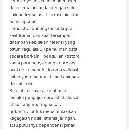
setidaknya tiga salinan data pada
dua media berbeda, dengan satu
salinan terisolasi di lokasi lain atau
penyimpanan
immutabel.Gabungkan enkripsi
saat transit dan saat tersimpan,
ditambah kebijakan retensi yang
patuh regulasi.Uji pemulihan data
secara berkala—pengujian restore
sama pentingnya dengan proses
backup itu sendiri, karena validasi
inilah yang membuktikan kesiapan
di saat krisis.
Ketujuh, rekayasa ketahanan
melalui pengujian proaktif.Lakukan
chaos engineering secara
terkontrol untuk mensimulasikan
kegagalan node, latensi jaringan,
atau putusnya dependensi pihak