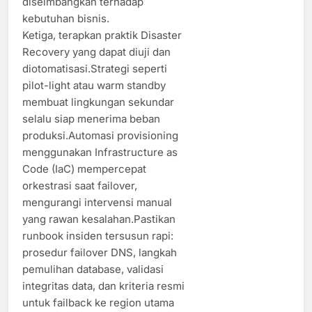
diseimbangkan terhadap
kebutuhan bisnis.
Ketiga, terapkan praktik Disaster
Recovery yang dapat diuji dan
diotomatisasi.Strategi seperti
pilot-light atau warm standby
membuat lingkungan sekundar
selalu siap menerima beban
produksi.Automasi provisioning
menggunakan Infrastructure as
Code (IaC) mempercepat
orkestrasi saat failover,
mengurangi intervensi manual
yang rawan kesalahan.Pastikan
runbook insiden tersusun rapi:
prosedur failover DNS, langkah
pemulihan database, validasi
integritas data, dan kriteria resmi
untuk failback ke region utama