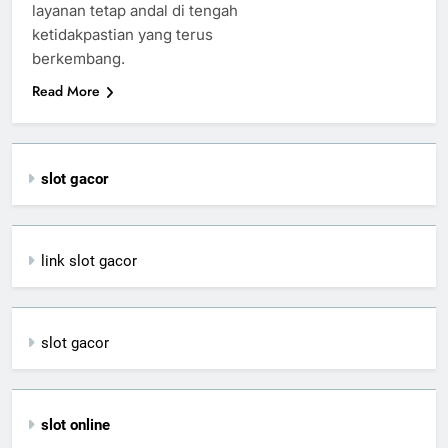
layanan tetap andal di tengah
ketidakpastian yang terus
berkembang.
Read More
slot gacor
link slot gacor
slot gacor
slot online