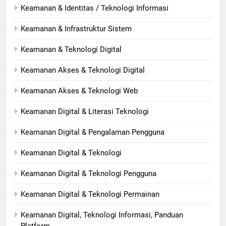
Keamanan & Identitas / Teknologi Informasi
Keamanan & Infrastruktur Sistem
Keamanan & Teknologi Digital
Keamanan Akses & Teknologi Digital
Keamanan Akses & Teknologi Web
Keamanan Digital & Literasi Teknologi
Keamanan Digital & Pengalaman Pengguna
Keamanan Digital & Teknologi
Keamanan Digital & Teknologi Pengguna
Keamanan Digital & Teknologi Permainan
Keamanan Digital, Teknologi Informasi, Panduan
Platform