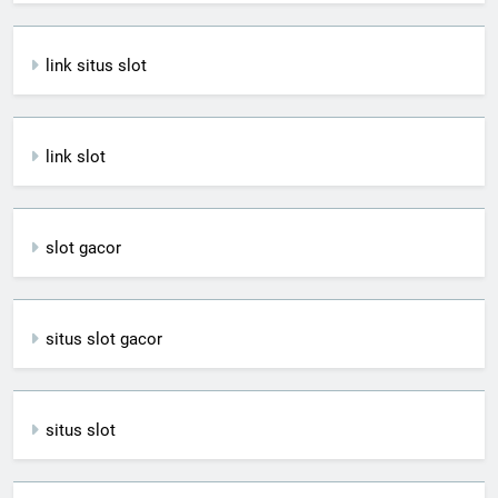
link situs slot
link slot
slot gacor
situs slot gacor
situs slot