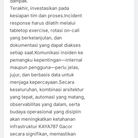
dampak.
Terakhir, investasikan pada
kesiapan tim dan proses.Incident
response harus dilatih melalui
tabletop exercise, rotasi on-call
yang berkelanjutan, dan
dokumentasi yang dapat diakses
setiap saat.Komunikasi insiden ke
pemangku kepentingan—internal
maupun pengguna—perlu jelas,
jujur, dan berbasis data untuk
menjaga kepercayaan.Secara
keseluruhan, kombinasi arsitektur
yang tepat, automasi yang matang,
observabilitas yang dalam, serta
budaya operasional yang disiplin
akan meningkatkan ketahanan
infrastruktur KAYA787 Gacor
secara signifikan, memastikan