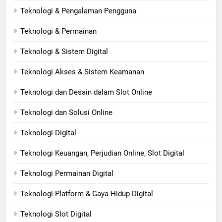
Teknologi & Pengalaman Pengguna
Teknologi & Permainan
Teknologi & Sistem Digital
Teknologi Akses & Sistem Keamanan
Teknologi dan Desain dalam Slot Online
Teknologi dan Solusi Online
Teknologi Digital
Teknologi Keuangan, Perjudian Online, Slot Digital
Teknologi Permainan Digital
Teknologi Platform & Gaya Hidup Digital
Teknologi Slot Digital