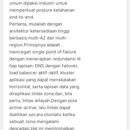
umum dipakai industri untuk
memperkuat posture ketahanan
end-to-end.
Pertama, mulailah dengan
arsitektur ketersediaan tinggi
berbasis multi-AZ dan multi-
region.Prinsipnya adalah
mencegah single point of failure
dengan menerapkan redundansi di
tiap lapisan: DNS dengan failover,
load balancer aktif-aktif, kluster
aplikasi yang dapat menskalakan
horizontal, serta lapisan data yang
direplikasi lintas zona dan, bila
perlu, lintas wilayah.Dengan pola
active-active, lalu lintas dapat
dialihkan secara otomatis ketika
sebuah zona mengalami
degradasi.Hal ini meminimalkan