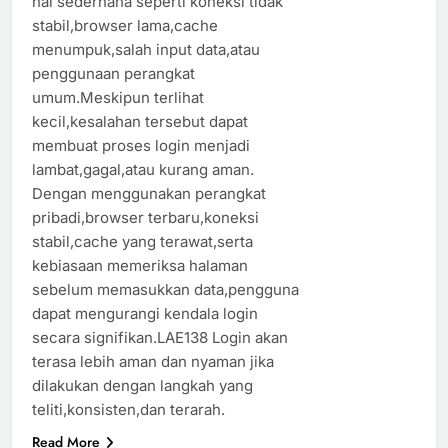
hal sederhana seperti koneksi tidak
stabil,browser lama,cache
menumpuk,salah input data,atau
penggunaan perangkat
umum.Meskipun terlihat
kecil,kesalahan tersebut dapat
membuat proses login menjadi
lambat,gagal,atau kurang aman.
Dengan menggunakan perangkat
pribadi,browser terbaru,koneksi
stabil,cache yang terawat,serta
kebiasaan memeriksa halaman
sebelum memasukkan data,pengguna
dapat mengurangi kendala login
secara signifikan.LAE138 Login akan
terasa lebih aman dan nyaman jika
dilakukan dengan langkah yang
teliti,konsisten,dan terarah.
Read More