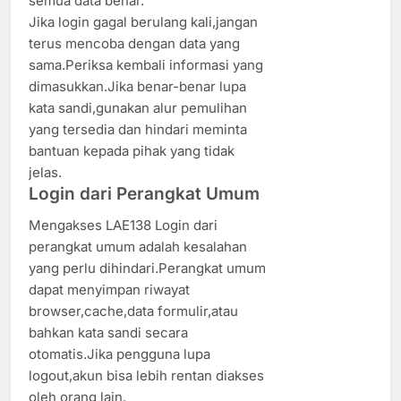
semua data benar.
Jika login gagal berulang kali,jangan
terus mencoba dengan data yang
sama.Periksa kembali informasi yang
dimasukkan.Jika benar-benar lupa
kata sandi,gunakan alur pemulihan
yang tersedia dan hindari meminta
bantuan kepada pihak yang tidak
jelas.
Login dari Perangkat Umum
Mengakses LAE138 Login dari
perangkat umum adalah kesalahan
yang perlu dihindari.Perangkat umum
dapat menyimpan riwayat
browser,cache,data formulir,atau
bahkan kata sandi secara
otomatis.Jika pengguna lupa
logout,akun bisa lebih rentan diakses
oleh orang lain.