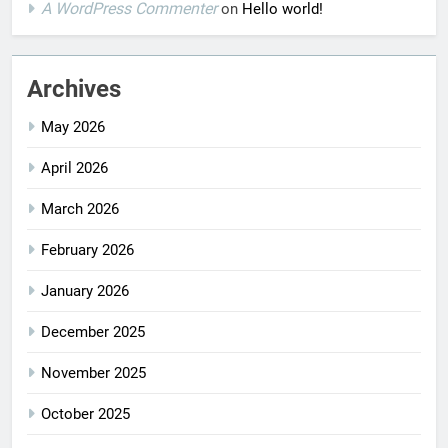
A WordPress Commenter
on
Hello world!
Archives
May 2026
April 2026
March 2026
February 2026
January 2026
December 2025
November 2025
October 2025