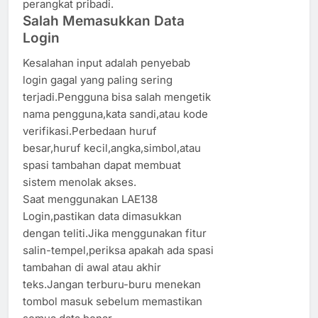
perangkat pribadi.
Salah Memasukkan Data
Login
Kesalahan input adalah penyebab
login gagal yang paling sering
terjadi.Pengguna bisa salah mengetik
nama pengguna,kata sandi,atau kode
verifikasi.Perbedaan huruf
besar,huruf kecil,angka,simbol,atau
spasi tambahan dapat membuat
sistem menolak akses.
Saat menggunakan LAE138
Login,pastikan data dimasukkan
dengan teliti.Jika menggunakan fitur
salin-tempel,periksa apakah ada spasi
tambahan di awal atau akhir
teks.Jangan terburu-buru menekan
tombol masuk sebelum memastikan