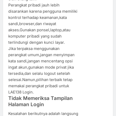
Perangkat pribadi jauh lebih
disarankan karena pengguna memiliki
kontrol terhadap keamanan,kata
sandi,browser,dan riwayat
akses.Gunakan ponsel,laptop,atau
komputer pribadi yang sudah
terlindungi dengan kunci layar.
Jika terpaksa menggunakan
perangkat umum,jangan menyimpan
kata sandi,jangan mencentang opsi
ingat akun,gunakan mode privat jika
tersedia,dan selalu logout setelah
selesai.Namun,pilihan terbaik tetap
memakai perangkat pribadi untuk
LAE138 Login.
Tidak Memeriksa Tampilan
Halaman Login
Kesalahan berikutnya adalah langsung