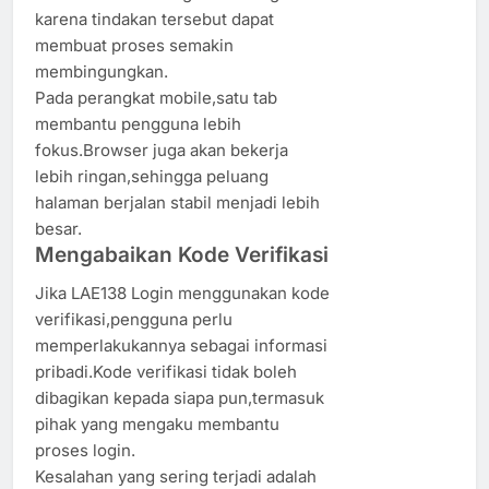
karena tindakan tersebut dapat
membuat proses semakin
membingungkan.
Pada perangkat mobile,satu tab
membantu pengguna lebih
fokus.Browser juga akan bekerja
lebih ringan,sehingga peluang
halaman berjalan stabil menjadi lebih
besar.
Mengabaikan Kode Verifikasi
Jika LAE138 Login menggunakan kode
verifikasi,pengguna perlu
memperlakukannya sebagai informasi
pribadi.Kode verifikasi tidak boleh
dibagikan kepada siapa pun,termasuk
pihak yang mengaku membantu
proses login.
Kesalahan yang sering terjadi adalah