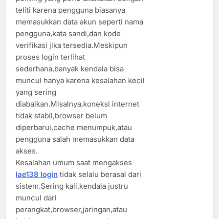
teliti karena pengguna biasanya
memasukkan data akun seperti nama
pengguna,kata sandi,dan kode
verifikasi jika tersedia.Meskipun
proses login terlihat
sederhana,banyak kendala bisa
muncul hanya karena kesalahan kecil
yang sering
diabaikan.Misalnya,koneksi internet
tidak stabil,browser belum
diperbarui,cache menumpuk,atau
pengguna salah memasukkan data
akses.
Kesalahan umum saat mengakses
lae138 login
tidak selalu berasal dari
sistem.Sering kali,kendala justru
muncul dari
perangkat,browser,jaringan,atau