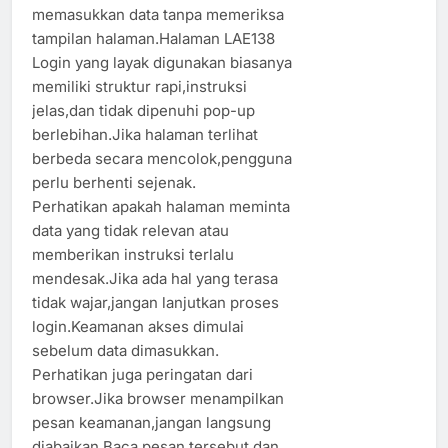
memasukkan data tanpa memeriksa
tampilan halaman.Halaman LAE138
Login yang layak digunakan biasanya
memiliki struktur rapi,instruksi
jelas,dan tidak dipenuhi pop-up
berlebihan.Jika halaman terlihat
berbeda secara mencolok,pengguna
perlu berhenti sejenak.
Perhatikan apakah halaman meminta
data yang tidak relevan atau
memberikan instruksi terlalu
mendesak.Jika ada hal yang terasa
tidak wajar,jangan lanjutkan proses
login.Keamanan akses dimulai
sebelum data dimasukkan.
Perhatikan juga peringatan dari
browser.Jika browser menampilkan
pesan keamanan,jangan langsung
diabaikan.Baca pesan tersebut dan