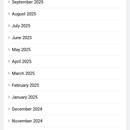
September 2025
August 2025
July 2025
June 2025
May 2025
April 2025
March 2025
February 2025
January 2025
December 2024
November 2024