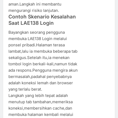
aman.Langkah ini membantu
mengurangi risiko lanjutan.
Contoh Skenario Kesalahan
Saat LAE138 Login
Bayangkan seorang pengguna
membuka LAE138 Login melalui
ponsel pribadi.Halaman terasa
lambat,lalu ia membuka beberapa tab
sekaligus.Setelah itu,ia menekan
tombol login berkali-kali,namun tidak
ada respons.Pengguna mengira akun
bermasalah,padahal penyebabnya
adalah koneksi lemah dan browser
yang terlalu berat.
Langkah yang lebih tepat adalah
menutup tab tambahan,memeriksa
koneksi,membersihkan cache,dan
membuka halaman kembali melalui