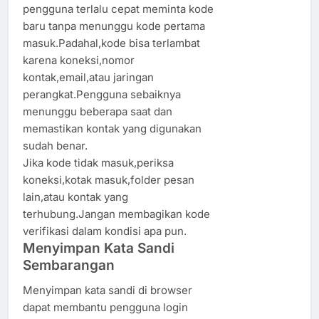
pengguna terlalu cepat meminta kode
baru tanpa menunggu kode pertama
masuk.Padahal,kode bisa terlambat
karena koneksi,nomor
kontak,email,atau jaringan
perangkat.Pengguna sebaiknya
menunggu beberapa saat dan
memastikan kontak yang digunakan
sudah benar.
Jika kode tidak masuk,periksa
koneksi,kotak masuk,folder pesan
lain,atau kontak yang
terhubung.Jangan membagikan kode
verifikasi dalam kondisi apa pun.
Menyimpan Kata Sandi
Sembarangan
Menyimpan kata sandi di browser
dapat membantu pengguna login