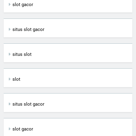
slot gacor
situs slot gacor
situs slot
slot
situs slot gacor
slot gacor