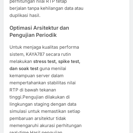
perhitungan nilai RTP tetap
berjalan tanpa kehilangan data atau
duplikasi hasil.
Optimasi Arsitektur dan
Pengujian Periodik
Untuk menjaga kualitas performa
sistem, KAYA787 secara rutin
melakukan
stress test, spike test,
dan soak test
guna menilai
kemampuan server dalam
mempertahankan stabilitas nilai
RTP di bawah tekanan
tinggi.Pengujian dilakukan di
lingkungan staging dengan data
simulasi untuk memastikan setiap
pembaruan arsitektur tidak
memengaruhi akurasi perhitungan
real-time.Hasil pengujian