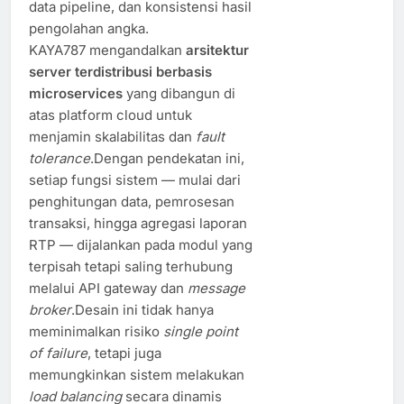
data pipeline, dan konsistensi hasil
pengolahan angka.
KAYA787 mengandalkan
arsitektur
server terdistribusi berbasis
microservices
yang dibangun di
atas platform cloud untuk
menjamin skalabilitas dan
fault
tolerance
.Dengan pendekatan ini,
setiap fungsi sistem — mulai dari
penghitungan data, pemrosesan
transaksi, hingga agregasi laporan
RTP — dijalankan pada modul yang
terpisah tetapi saling terhubung
melalui API gateway dan
message
broker
.Desain ini tidak hanya
meminimalkan risiko
single point
of failure
, tetapi juga
memungkinkan sistem melakukan
load balancing
secara dinamis