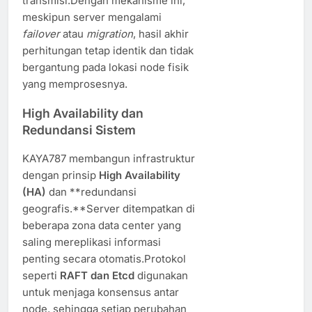
transmisi.Dengan mekanisme ini,
meskipun server mengalami
failover
atau
migration
, hasil akhir
perhitungan tetap identik dan tidak
bergantung pada lokasi node fisik
yang memprosesnya.
High Availability dan
Redundansi Sistem
KAYA787 membangun infrastruktur
dengan prinsip
High Availability
(HA)
dan **redundansi
geografis.**Server ditempatkan di
beberapa zona data center yang
saling mereplikasi informasi
penting secara otomatis.Protokol
seperti
RAFT dan Etcd
digunakan
untuk menjaga konsensus antar
node, sehingga setiap perubahan