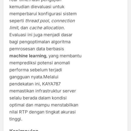
kemudian dievaluasi untuk
memperbarui konfigurasi sistem
seperti
thread pool
,
connection
limit
, dan
cache allocation.
Evaluasi ini juga menjadi dasar
bagi pengoptimalan algoritma
pemrosesan data berbasis
machine learning
, yang membantu
memprediksi potensi anomali
performa sebelum terjadi
gangguan nyata.Melalui
pendekatan ini, KAYA787
memastikan infrastruktur server
selalu berada dalam kondisi
optimal dan mampu menstabilkan
nilai RTP dengan tingkat akurasi
tinggi.