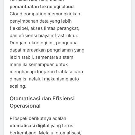
pemanfaatan teknologi cloud
.
Cloud computing memungkinkan
penyimpanan data yang lebih
fleksibel, akses lintas perangkat,
dan efisiensi biaya infrastruktur.
Dengan teknologi ini, pengguna
dapat merasakan pengalaman yang
lebih stabil, sementara sistem
memiliki kemampuan untuk
menghadapi lonjakan trafik secara
dinamis melalui mekanisme auto-
scaling.
Otomatisasi dan Efisiensi
Operasional
Prospek berikutnya adalah
otomatisasi digital
yang terus
berkembang. Melalui otomatisasi,