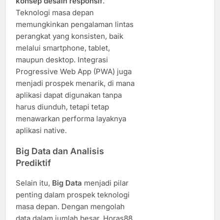
konsep desain responsif
.
Teknologi masa depan
memungkinkan pengalaman lintas
perangkat yang konsisten, baik
melalui smartphone, tablet,
maupun desktop. Integrasi
Progressive Web App (PWA) juga
menjadi prospek menarik, di mana
aplikasi dapat digunakan tanpa
harus diunduh, tetapi tetap
menawarkan performa layaknya
aplikasi native.
Big Data dan Analisis
Prediktif
Selain itu,
Big Data
menjadi pilar
penting dalam prospek teknologi
masa depan. Dengan mengolah
data dalam jumlah besar, Horas88