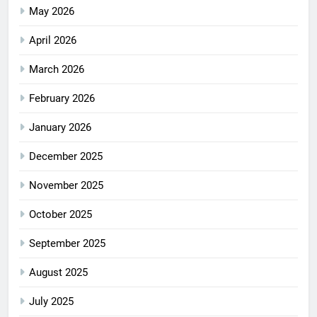
May 2026
April 2026
March 2026
February 2026
January 2026
December 2025
November 2025
October 2025
September 2025
August 2025
July 2025