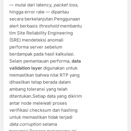
— mulai dari latency,
packet loss
,
hingga error rate — dipantau
secara berkelanjutan.Penggunaan
alert berbasis
threshold
membantu
tim Site Reliability Engineering
(SRE) mendeteksi anomali
performa server sebelum
berdampak pada hasil kalkulasi.
Selain pemantauan performa,
data
validation layer
digunakan untuk
memastikan bahwa nilai RTP yang
dihasilkan tetap berada dalam
ambang toleransi yang telah
ditentukan.Setiap data yang dikirim
antar node melewati proses
verifikasi checksum dan hashing
untuk memastikan tidak terjadi
data corruption
selama