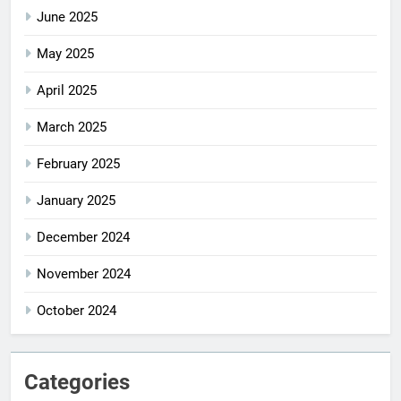
June 2025
May 2025
April 2025
March 2025
February 2025
January 2025
December 2024
November 2024
October 2024
Categories