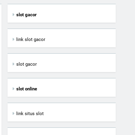
slot gacor
link slot gacor
slot gacor
slot online
link situs slot