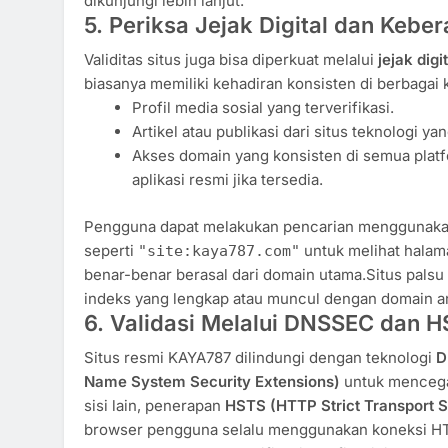
dikunjungi lebih lanjut.
5. Periksa Jejak Digital dan Kebe
Validitas situs juga bisa diperkuat melalui
jejak digi
biasanya memiliki kehadiran konsisten di berbagai k
Profil media sosial yang terverifikasi.
Artikel atau publikasi dari situs teknologi yan
Akses domain yang konsisten di semua plat
aplikasi resmi jika tersedia.
Pengguna dapat melakukan pencarian menggunaka
seperti
untuk melihat hala
"site:kaya787.com"
benar-benar berasal dari domain utama.Situs palsu 
indeks yang lengkap atau muncul dengan domain a
6. Validasi Melalui DNSSEC dan 
Situs resmi KAYA787 dilindungi dengan teknologi
D
Name System Security Extensions)
untuk menceg
sisi lain, penerapan
HSTS (HTTP Strict Transport S
browser pengguna selalu menggunakan koneksi H