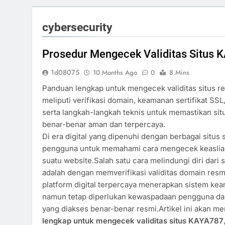
cybersecurity
Prosedur Mengecek Validitas Situs
1d08075
10 Months Ago
0
8 Mins
Panduan lengkap untuk mengecek validitas situs r
meliputi verifikasi domain, keamanan sertifikat SSL
serta langkah-langkah teknis untuk memastikan sit
benar-benar aman dan terpercaya.
Di era digital yang dipenuhi dengan berbagai situs 
pengguna untuk memahami cara mengecek keasli
suatu website.Salah satu cara melindungi diri dari s
adalah dengan memverifikasi validitas domain res
platform digital terpercaya menerapkan sistem kea
namun tetap diperlukan kewaspadaan pengguna da
yang diakses benar-benar resmi.Artikel ini akan 
lengkap untuk mengecek validitas situs KAYA787