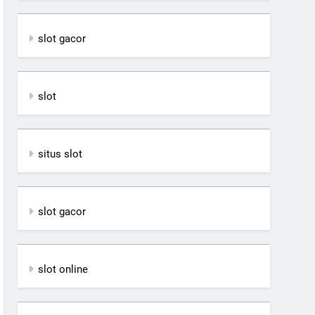
slot gacor
slot
situs slot
slot gacor
slot online