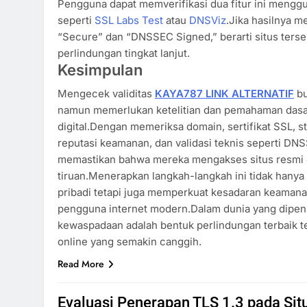
Pengguna dapat memverifikasi dua fitur ini mengg
seperti
SSL Labs Test
atau
DNSViz
.Jika hasilnya m
“Secure” dan “DNSSEC Signed,” berarti situs ter
perlindungan tingkat lanjut.
Kesimpulan
Mengecek validitas
KAYA787 LINK ALTERNATIF
bu
namun memerlukan ketelitian dan pemahaman dasa
digital.Dengan memeriksa domain, sertifikat SSL, s
reputasi keamanan, dan validasi teknis seperti D
memastikan bahwa mereka mengakses situs resmi
tiruan.Menerapkan langkah-langkah ini tidak hanya
pribadi tetapi juga memperkuat kesadaran keamanan
pengguna internet modern.Dalam dunia yang dipenuh
kewaspadaan adalah bentuk perlindungan terbaik 
online yang semakin canggih.
Read More
Evaluasi Penerapan TLS 1.3 pada Situ