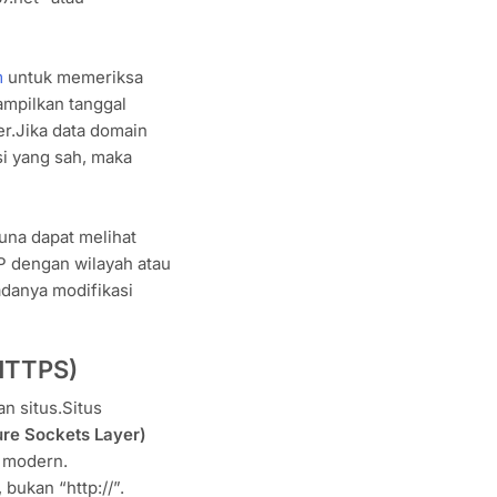
m
untuk memeriksa
mpilkan tanggal
er.Jika data domain
si yang sah, maka
una dapat melihat
P dengan wilayah atau
adanya modifikasi
(HTTPS)
n situs.Situs
re Sockets Layer)
modern.
, bukan “http://”.