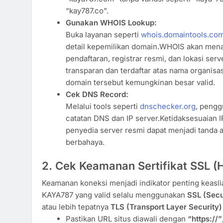
“kay787.co”.
Gunakan WHOIS Lookup:
Buka layanan seperti
whois.domaintools.co
detail kepemilikan domain.WHOIS akan mena
pendaftaran, registrar resmi, dan lokasi serv
transparan dan terdaftar atas nama organisa
domain tersebut kemungkinan besar valid.
Cek DNS Record:
Melalui tools seperti
dnschecker.org
, pengg
catatan DNS dan IP server.Ketidaksesuaian I
penyedia server resmi dapat menjadi tanda 
berbahaya.
2. Cek Keamanan Sertifikat SSL 
Keamanan koneksi menjadi indikator penting keaslia
KAYA787 yang valid selalu menggunakan
SSL (Secu
atau lebih tepatnya
TLS (Transport Layer Security)
Pastikan URL situs diawali dengan
“https://”