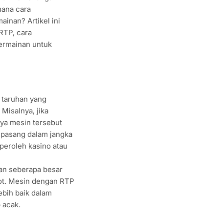
mana cara
inan? Artikel ini
RTP, cara
ermainan untuk
l taruhan yang
Misalnya, jika
nya mesin tersebut
ipasang dalam jangka
peroleh kasino atau
an seberapa besar
ot. Mesin dengan RTP
ebih baik dalam
 acak.