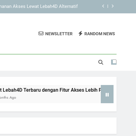
anan Akses Lewat Lebah4D Alternatif
galaman Digital yang Aman dan Nyaman
 Umum Saat Mengakses LAE138 Login
NEWSLETTER
RANDOM NEWS
r, Akses, hingga Kenyamanan Pengguna
Dari Vulkan Lux. Solusi Hiburan Bagi Para Gamer.
anan Akses Lewat Lebah4D Alternatif
galaman Digital yang Aman dan Nyaman
 Umum Saat Mengakses LAE138 Login
erbaru dengan Fitur Akses Lebih Praktis untuk Pengalaman D