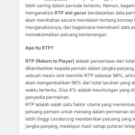
lebih sering dalam periode tertentu. Namun, bagai
menganalisis
RTP slot gacor
berdasarkan data perma
akan membahas secara mendalam tentang konsep 
menganalisisnya, dan bagaimana memahami data p
memaksimalkan peluang kemenangan.
Apa Itu RTP?
RTP (Return to Player)
adalah persentase dari tota
dikembalikan kepada pemain dalam jangka panjang. 
sebuah mesin slot memiliki RTP sebesar 96%, arti
akan mengembalikan 96% dari total taruhan yang d
waktu tertentu. Sisa 4% adalah keuntungan yang di
penyedia permainan.
RTP adalah salah satu faktor utama yang menentuk
peluang pemain untuk menang dalam permainan sl
lebih tinggi cenderung memberikan peluang yang l
jangka panjang, meskipun hasil setiap putaran tetap