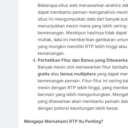
Beberapa situs web menawarkan analisis da
dapat membantu pemain menganalisis mesin s
situs ini mengumpulkan data dari banyak put
menunjukkan mesin mana yang lebih sering
kemenangan. Meskipun hasilnya tidak dapat 
mutlak, data ini memberikan gambaran umu
yang mungkin memiliki RTP lebih tinggi ata
kemenangan.
Perhatikan Fitur dan Bonus yang Ditawarka
Banyak mesin slot menawarkan fitur tambah
gratis
atau
bonus multipliers
yang dapat men
kemenangan pemain. Fitur-fitur ini sering ka
mesin dengan RTP lebih tinggi, yang memb
bermain yang lebih menguntungkan. Mengeta
yang ditawarkan akan membantu pemain dal
dengan potensi keuntungan lebih besar.
Mengapa Memahami RTP Itu Penting?