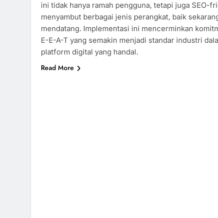
ini tidak hanya ramah pengguna, tetapi juga SEO-fr
menyambut berbagai jenis perangkat, baik sekara
mendatang. Implementasi ini mencerminkan komitm
E-E-A-T yang semakin menjadi standar industri da
platform digital yang handal.
Read More