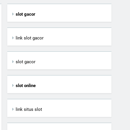
slot gacor
link slot gacor
slot gacor
slot online
link situs slot