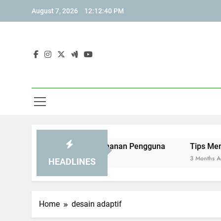
Skip
August 7, 2026
12:12:41 PM
to
content
Vul
Nikmati P
ses, hingga Kenyamanan Pengguna
Tips Menjaga Kenyam
3 Months Ago
HEADLINES
Home
desain adaptif