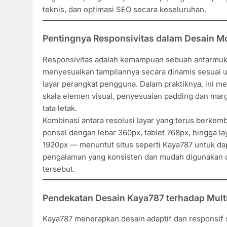
teknis, dan optimasi SEO secara keseluruhan.
Pentingnya Responsivitas dalam Desain M
Responsivitas adalah kemampuan sebuah antarmuk
menyesuaikan tampilannya secara dinamis sesuai u
layar perangkat pengguna. Dalam praktiknya, ini 
skala elemen visual, penyesuaian padding dan marg
tata letak.
Kombinasi antara resolusi layar yang terus berkem
ponsel dengan lebar 360px, tablet 768px, hingga lay
1920px — menuntut situs seperti Kaya787 untuk da
pengalaman yang konsisten dan mudah digunakan 
tersebut.
Pendekatan Desain Kaya787 terhadap Mult
Kaya787 menerapkan desain adaptif dan responsif 