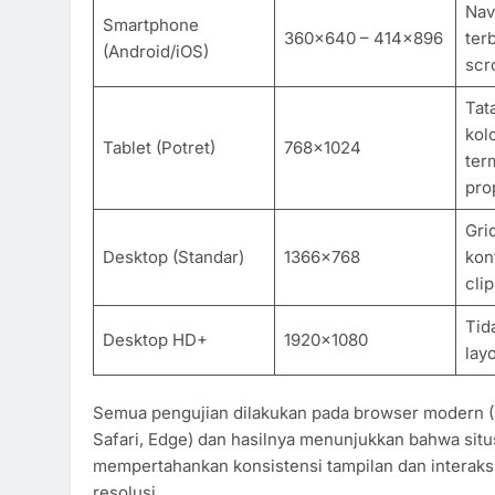
Navi
Smartphone
360×640 – 414×896
terb
(Android/iOS)
scro
Tat
kol
Tablet (Potret)
768×1024
ter
pro
Gri
Desktop (Standar)
1366×768
kon
cli
Tida
Desktop HD+
1920×1080
layo
Semua pengujian dilakukan pada browser modern (
Safari, Edge) dan hasilnya menunjukkan bahwa si
mempertahankan konsistensi tampilan dan interaksi 
resolusi.