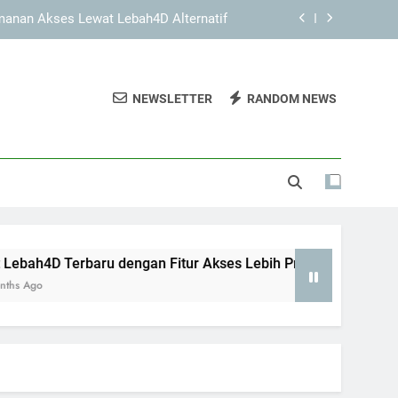
anan Akses Lewat Lebah4D Alternatif
galaman Digital yang Aman dan Nyaman
 Umum Saat Mengakses LAE138 Login
NEWSLETTER
RANDOM NEWS
r, Akses, hingga Kenyamanan Pengguna
Dari Vulkan Lux. Solusi Hiburan Bagi Para Gamer.
anan Akses Lewat Lebah4D Alternatif
galaman Digital yang Aman dan Nyaman
 Umum Saat Mengakses LAE138 Login
baru dengan Fitur Akses Lebih Praktis untuk Pengalaman Di