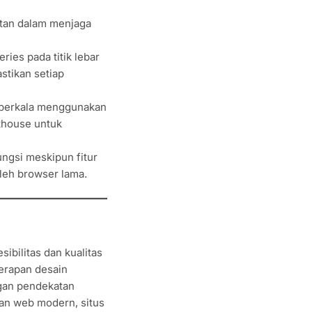
tan dalam menjaga
ies pada titik lebar
stikan setiap
 berkala menggunakan
thouse untuk
ungsi meskipun fitur
leh browser lama.
ibilitas dan kualitas
erapan desain
ngan pendekatan
gan web modern, situs