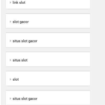
link slot
slot gacor
situs slot gacor
situs slot
slot
situs slot gacor