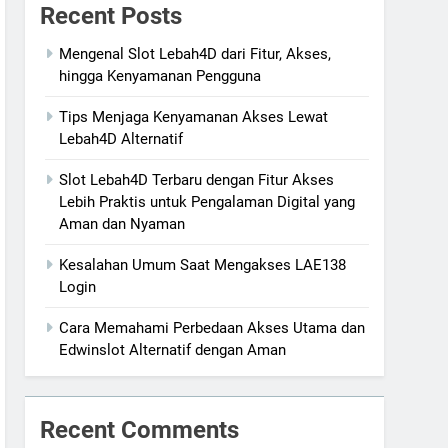
Recent Posts
Mengenal Slot Lebah4D dari Fitur, Akses,
hingga Kenyamanan Pengguna
Tips Menjaga Kenyamanan Akses Lewat
Lebah4D Alternatif
Slot Lebah4D Terbaru dengan Fitur Akses
Lebih Praktis untuk Pengalaman Digital yang
Aman dan Nyaman
Kesalahan Umum Saat Mengakses LAE138
Login
Cara Memahami Perbedaan Akses Utama dan
Edwinslot Alternatif dengan Aman
Recent Comments