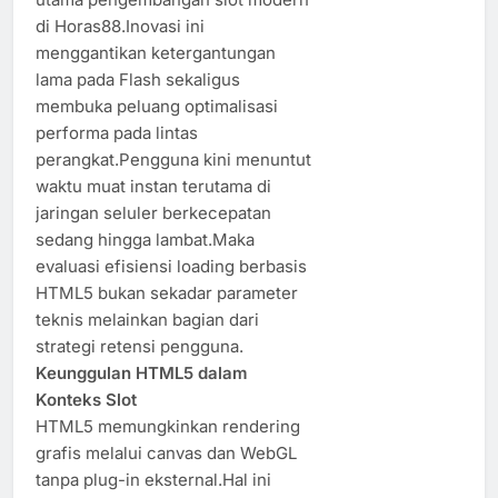
di Horas88.Inovasi ini
menggantikan ketergantungan
lama pada Flash sekaligus
membuka peluang optimalisasi
performa pada lintas
perangkat.Pengguna kini menuntut
waktu muat instan terutama di
jaringan seluler berkecepatan
sedang hingga lambat.Maka
evaluasi efisiensi loading berbasis
HTML5 bukan sekadar parameter
teknis melainkan bagian dari
strategi retensi pengguna.
Keunggulan HTML5 dalam
Konteks Slot
HTML5 memungkinkan rendering
grafis melalui canvas dan WebGL
tanpa plug-in eksternal.Hal ini