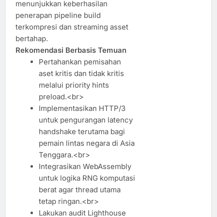
menunjukkan keberhasilan
penerapan pipeline build
terkompresi dan streaming asset
bertahap.
Rekomendasi Berbasis Temuan
Pertahankan pemisahan
aset kritis dan tidak kritis
melalui priority hints
preload.<br>
Implementasikan HTTP/3
untuk pengurangan latency
handshake terutama bagi
pemain lintas negara di Asia
Tenggara.<br>
Integrasikan WebAssembly
untuk logika RNG komputasi
berat agar thread utama
tetap ringan.<br>
Lakukan audit Lighthouse