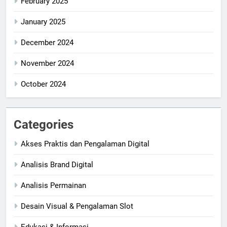
February 2025
January 2025
December 2024
November 2024
October 2024
Categories
Akses Praktis dan Pengalaman Digital
Analisis Brand Digital
Analisis Permainan
Desain Visual & Pengalaman Slot