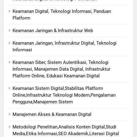
Keamanan Digital, Teknologi Informasi, Panduan
Platform
Keamanan Jaringan & Infrastruktur Web
Keamanan Jaringan, Infrastruktur Digital, Teknologi
Informasi
Keamanan Siber, Sistem Autentikasi, Teknologi
Informasi, Manajemen Data Digital, Infrastruktur
Platform Online, Edukasi Keamanan Digital
Keamanan Sistem Digital,Stabilitas Platform
Online,Infrastruktur Teknologi Modern,Pengalaman
Pengguna,Manajemen Sistem
Manajemen Akses & Keamanan Digital
Metodologi Penelitian,Analisis Konten Digital,Studi
Media,Etika Informasi,SEO Akademik,Literasi Digital