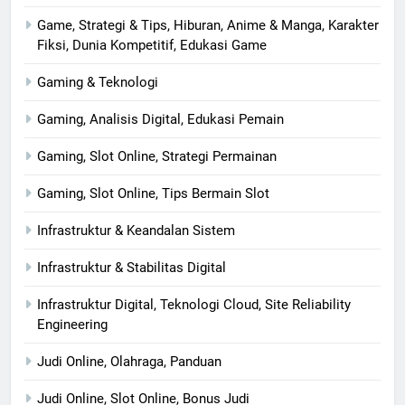
Game, Strategi & Tips, Hiburan, Anime & Manga, Karakter
Fiksi, Dunia Kompetitif, Edukasi Game
Gaming & Teknologi
Gaming, Analisis Digital, Edukasi Pemain
Gaming, Slot Online, Strategi Permainan
Gaming, Slot Online, Tips Bermain Slot
Infrastruktur & Keandalan Sistem
Infrastruktur & Stabilitas Digital
Infrastruktur Digital, Teknologi Cloud, Site Reliability
Engineering
Judi Online, Olahraga, Panduan
Judi Online, Slot Online, Bonus Judi