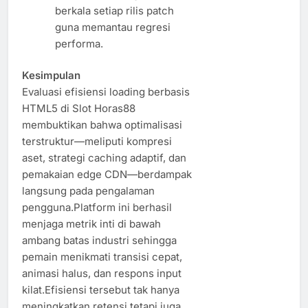
berkala setiap rilis patch
guna memantau regresi
performa.
Kesimpulan
Evaluasi efisiensi loading berbasis
HTML5 di Slot Horas88
membuktikan bahwa optimalisasi
terstruktur—meliputi kompresi
aset, strategi caching adaptif, dan
pemakaian edge CDN—berdampak
langsung pada pengalaman
pengguna.Platform ini berhasil
menjaga metrik inti di bawah
ambang batas industri sehingga
pemain menikmati transisi cepat,
animasi halus, dan respons input
kilat.Efisiensi tersebut tak hanya
meningkatkan retensi tetapi juga