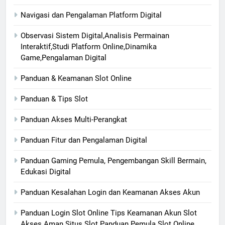
Navigasi dan Pengalaman Platform Digital
Observasi Sistem Digital,Analisis Permainan
Interaktif,Studi Platform Online,Dinamika
Game,Pengalaman Digital
Panduan & Keamanan Slot Online
Panduan & Tips Slot
Panduan Akses Multi-Perangkat
Panduan Fitur dan Pengalaman Digital
Panduan Gaming Pemula, Pengembangan Skill Bermain,
Edukasi Digital
Panduan Kesalahan Login dan Keamanan Akses Akun
Panduan Login Slot Online Tips Keamanan Akun Slot
Akses Aman Situs Slot Panduan Pemula Slot Online