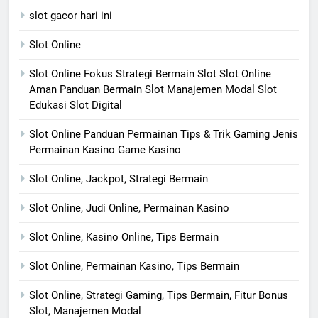
slot gacor hari ini
Slot Online
Slot Online Fokus Strategi Bermain Slot Slot Online
Aman Panduan Bermain Slot Manajemen Modal Slot
Edukasi Slot Digital
Slot Online Panduan Permainan Tips & Trik Gaming Jenis
Permainan Kasino Game Kasino
Slot Online, Jackpot, Strategi Bermain
Slot Online, Judi Online, Permainan Kasino
Slot Online, Kasino Online, Tips Bermain
Slot Online, Permainan Kasino, Tips Bermain
Slot Online, Strategi Gaming, Tips Bermain, Fitur Bonus
Slot, Manajemen Modal