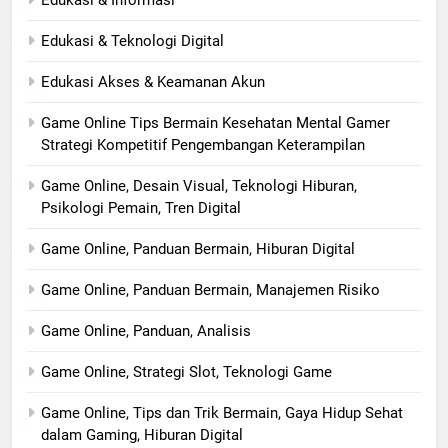
Edukasi & Informasi
Edukasi & Teknologi Digital
Edukasi Akses & Keamanan Akun
Game Online Tips Bermain Kesehatan Mental Gamer
Strategi Kompetitif Pengembangan Keterampilan
Game Online, Desain Visual, Teknologi Hiburan,
Psikologi Pemain, Tren Digital
Game Online, Panduan Bermain, Hiburan Digital
Game Online, Panduan Bermain, Manajemen Risiko
Game Online, Panduan, Analisis
Game Online, Strategi Slot, Teknologi Game
Game Online, Tips dan Trik Bermain, Gaya Hidup Sehat
dalam Gaming, Hiburan Digital