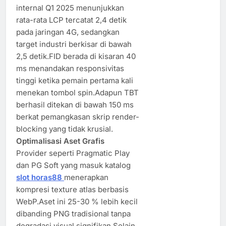
internal Q1 2025 menunjukkan
rata-rata LCP tercatat 2,4 detik
pada jaringan 4G, sedangkan
target industri berkisar di bawah
2,5 detik.FID berada di kisaran 40
ms menandakan responsivitas
tinggi ketika pemain pertama kali
menekan tombol spin.Adapun TBT
berhasil ditekan di bawah 150 ms
berkat pemangkasan skrip render-
blocking yang tidak krusial.
Optimalisasi Aset Grafis
Provider seperti Pragmatic Play
dan PG Soft yang masuk katalog
slot horas88
menerapkan
kompresi texture atlas berbasis
WebP.Aset ini 25-30 % lebih kecil
dibanding PNG tradisional tanpa
degradasi visual signifikan.Selain