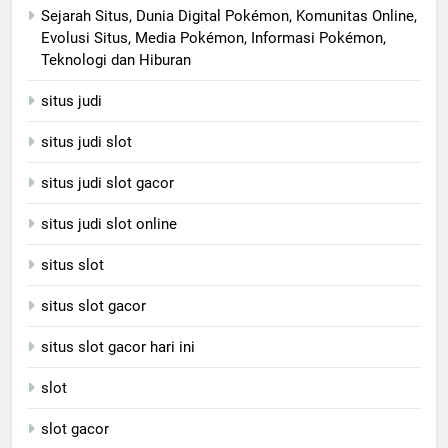
Sejarah Situs, Dunia Digital Pokémon, Komunitas Online,
Evolusi Situs, Media Pokémon, Informasi Pokémon,
Teknologi dan Hiburan
situs judi
situs judi slot
situs judi slot gacor
situs judi slot online
situs slot
situs slot gacor
situs slot gacor hari ini
slot
slot gacor