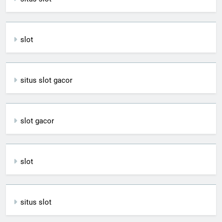
slot
situs slot gacor
slot gacor
slot
situs slot