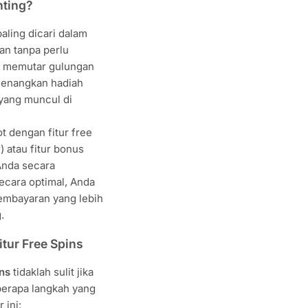
nting?
paling dicari dalam
an tanpa perlu
t memutar gulungan
menangkan hadiah
yang muncul di
t dengan fitur free
) atau fitur bonus
Anda secara
ecara optimal, Anda
mbayaran yang lebih
.
tur Free Spins
ins
tidaklah sulit jika
eberapa langkah yang
 ini: