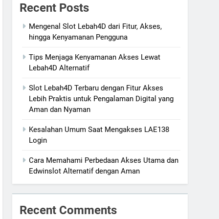
Recent Posts
Mengenal Slot Lebah4D dari Fitur, Akses,
hingga Kenyamanan Pengguna
Tips Menjaga Kenyamanan Akses Lewat
Lebah4D Alternatif
Slot Lebah4D Terbaru dengan Fitur Akses
Lebih Praktis untuk Pengalaman Digital yang
Aman dan Nyaman
Kesalahan Umum Saat Mengakses LAE138
Login
Cara Memahami Perbedaan Akses Utama dan
Edwinslot Alternatif dengan Aman
Recent Comments