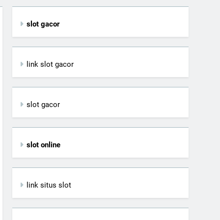
slot gacor
link slot gacor
slot gacor
slot online
link situs slot