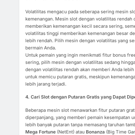
Volatilitas mengacu pada seberapa sering mesin s
kemenangan. Mesin slot dengan volatilitas rendah
memberikan kemenangan kecil secara sering, sem
volatilitas tinggi memberikan kemenangan besar d
lebih rendah. Pilih mesin dengan volatilitas yang s
bermain Anda.
Untuk pemain yang ingin menikmati fitur bonus free
sering, pilih mesin dengan volatilitas sedang hing
dengan volatilitas rendah akan memberi Anda lebi
untuk memicu putaran gratis, meskipun kemenang
lebih jarang terjadi.
4.
Cari Slot dengan Putaran Gratis yang Dapat Di
Beberapa mesin slot menawarkan fitur putaran grat
diperpanjang, yang memberi pemain kesempatan 
lebih banyak putaran tanpa memasang taruhan tamb
Mega Fortune
(NetEnt) atau
Bonanza
(Big Time Gam