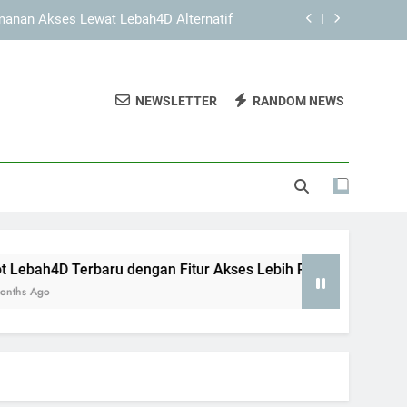
anan Akses Lewat Lebah4D Alternatif
galaman Digital yang Aman dan Nyaman
 Umum Saat Mengakses LAE138 Login
NEWSLETTER
RANDOM NEWS
r, Akses, hingga Kenyamanan Pengguna
Dari Vulkan Lux. Solusi Hiburan Bagi Para Gamer.
anan Akses Lewat Lebah4D Alternatif
galaman Digital yang Aman dan Nyaman
 Umum Saat Mengakses LAE138 Login
erbaru dengan Fitur Akses Lebih Praktis untuk Pengalaman D