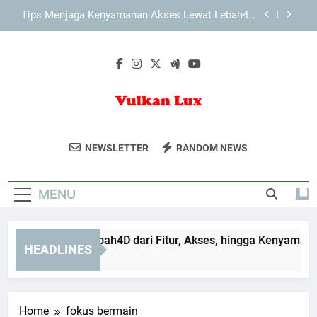
Skip
Slot Lebah4D Terbaru dengan Fitur Akses Lebih
to
Praktis untuk Pengalaman Digital yang Aman dan
Nyaman
content
Kesalahan Umum Saat Mengakses LAE138 Login
Mengenal Slot Lebah4D dari Fitur, Akses, hingga
Kenyamanan Pengguna
Tips Menjaga Kenyamanan Akses Lewat Lebah4D
Alternatif
Vulkan Lux
Nikmati Pengalaman Bermain Game
Slot Lebah4D Terbaru dengan Fitur Akses Lebih
NEWSLETTER
RANDOM NEWS
Praktis untuk Pengalaman Digital yang Aman dan
Terbaik Dengan Peralatan Berkualitas
Nyaman
Kesalahan Umum Saat Mengakses LAE138 Login
Dari Vulkan Lux. Solusi Hiburan Bagi
MENU
Para Gamer.
engenal Slot Lebah4D dari Fitur, Akses, hingga Kenyamanan
HEADLINES
 Months Ago
Home
fokus bermain