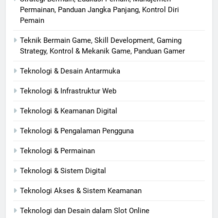
Permainan, Panduan Jangka Panjang, Kontrol Diri
Pemain
Teknik Bermain Game, Skill Development, Gaming
Strategy, Kontrol & Mekanik Game, Panduan Gamer
Teknologi & Desain Antarmuka
Teknologi & Infrastruktur Web
Teknologi & Keamanan Digital
Teknologi & Pengalaman Pengguna
Teknologi & Permainan
Teknologi & Sistem Digital
Teknologi Akses & Sistem Keamanan
Teknologi dan Desain dalam Slot Online