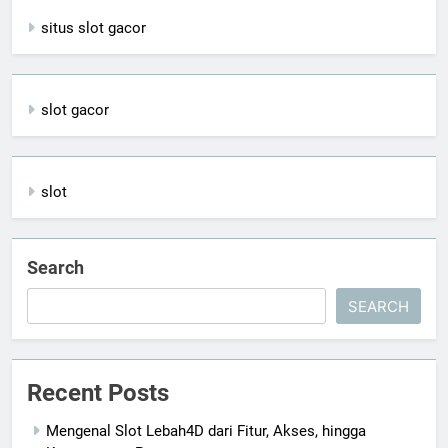
situs slot gacor
slot gacor
slot
Search
SEARCH
Recent Posts
Mengenal Slot Lebah4D dari Fitur, Akses, hingga