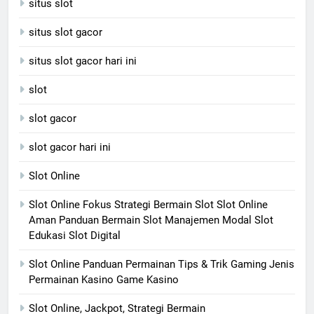
situs slot
situs slot gacor
situs slot gacor hari ini
slot
slot gacor
slot gacor hari ini
Slot Online
Slot Online Fokus Strategi Bermain Slot Slot Online
Aman Panduan Bermain Slot Manajemen Modal Slot
Edukasi Slot Digital
Slot Online Panduan Permainan Tips & Trik Gaming Jenis
Permainan Kasino Game Kasino
Slot Online, Jackpot, Strategi Bermain