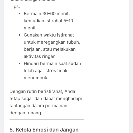
Tips:
Bermain 30–60 menit,
kemudian istirahat 5–10
menit
Gunakan waktu istirahat
untuk meregangkan tubuh,
berjalan, atau melakukan
aktivitas ringan
Hindari bermain saat sudah
lelah agar stres tidak
menumpuk
Dengan rutin beristirahat, Anda
tetap segar dan dapat menghadapi
tantangan dalam permainan
dengan tenang.
5. Kelola Emosi dan Jangan