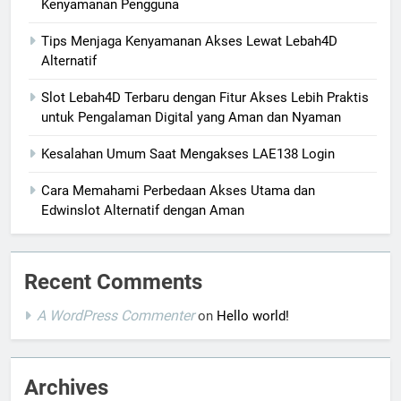
Kenyamanan Pengguna
Tips Menjaga Kenyamanan Akses Lewat Lebah4D
Alternatif
Slot Lebah4D Terbaru dengan Fitur Akses Lebih Praktis
untuk Pengalaman Digital yang Aman dan Nyaman
Kesalahan Umum Saat Mengakses LAE138 Login
Cara Memahami Perbedaan Akses Utama dan
Edwinslot Alternatif dengan Aman
Recent Comments
A WordPress Commenter
on
Hello world!
Archives