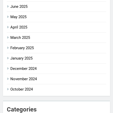
June 2025
May 2025
April 2025
March 2025
February 2025
January 2025
December 2024
November 2024
October 2024
Categories