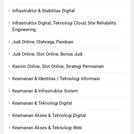
Infrastruktur & Stabilitas Digital
Infrastruktur Digital, Teknologi Cloud, Site Reliability
Engineering
Judi Online, Olahraga, Panduan
Judi Online, Slot Online, Bonus Judi
Kasino Online, Slot Online, Strategi Permainan
Keamanan & Identitas / Teknologi Informasi
Keamanan & Infrastruktur Sistem
Keamanan & Teknologi Digital
Keamanan Akses & Teknologi Digital
Keamanan Akses & Teknologi Web