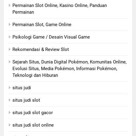
Permainan Slot Online, Kasino Online, Panduan
Permainan
Permainan Slot, Game Online
Psikologi Game / Desain Visual Game
Rekomendasi & Review Slot
Sejarah Situs, Dunia Digital Pokémon, Komunitas Online,
Evolusi Situs, Media Pokémon, Informasi Pokémon,
Teknologi dan Hiburan
situs judi
situs judi slot
situs judi slot gacor
situs judi slot online