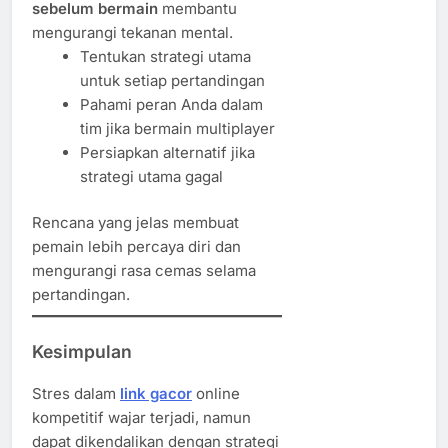
sebelum bermain
membantu
mengurangi tekanan mental.
Tentukan strategi utama
untuk setiap pertandingan
Pahami peran Anda dalam
tim jika bermain multiplayer
Persiapkan alternatif jika
strategi utama gagal
Rencana yang jelas membuat
pemain lebih percaya diri dan
mengurangi rasa cemas selama
pertandingan.
Kesimpulan
Stres dalam
link gacor
online
kompetitif wajar terjadi, namun
dapat dikendalikan dengan strategi