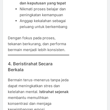
dan keputusan yang tepat
Nikmati proses belajar dan
peningkatan kemampuan
Anggap kekalahan sebagai
peluang untuk berkembang
Dengan fokus pada proses,
tekanan berkurang, dan performa
bermain menjadi lebih konsisten.
4. Beristirahat Secara
Berkala
Bermain terus-menerus tanpa jeda
dapat meningkatkan stres dan
kelelahan mental.
Istirahat sejenak
membantu memulihkan
konsentrasi dan menjaga
keseimbangan emosi.