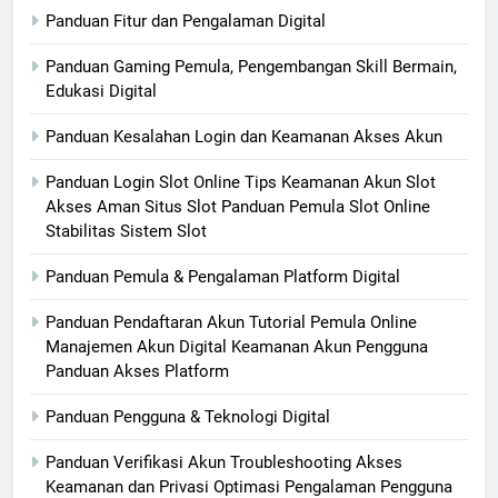
Panduan Fitur dan Pengalaman Digital
Panduan Gaming Pemula, Pengembangan Skill Bermain,
Edukasi Digital
Panduan Kesalahan Login dan Keamanan Akses Akun
Panduan Login Slot Online Tips Keamanan Akun Slot
Akses Aman Situs Slot Panduan Pemula Slot Online
Stabilitas Sistem Slot
Panduan Pemula & Pengalaman Platform Digital
Panduan Pendaftaran Akun Tutorial Pemula Online
Manajemen Akun Digital Keamanan Akun Pengguna
Panduan Akses Platform
Panduan Pengguna & Teknologi Digital
Panduan Verifikasi Akun Troubleshooting Akses
Keamanan dan Privasi Optimasi Pengalaman Pengguna