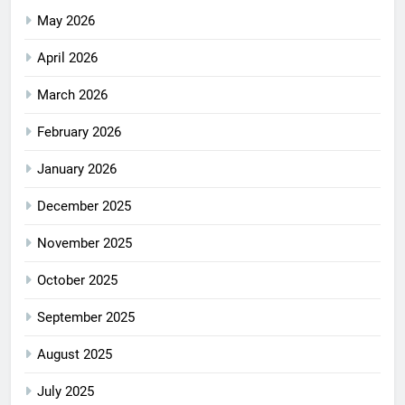
May 2026
April 2026
March 2026
February 2026
January 2026
December 2025
November 2025
October 2025
September 2025
August 2025
July 2025