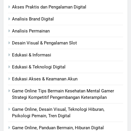
Akses Praktis dan Pengalaman Digital
Analisis Brand Digital
Analisis Permainan
Desain Visual & Pengalaman Slot
Edukasi & Informasi
Edukasi & Teknologi Digital
Edukasi Akses & Keamanan Akun
Game Online Tips Bermain Kesehatan Mental Gamer
Strategi Kompetitif Pengembangan Keterampilan
Game Online, Desain Visual, Teknologi Hiburan,
Psikologi Pemain, Tren Digital
Game Online, Panduan Bermain, Hiburan Digital