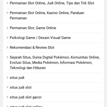
Permainan Slot Online, Judi Online, Tips dan Trik Slot
Permainan Slot Online, Kasino Online, Panduan
Permainan
Permainan Slot, Game Online
Psikologi Game / Desain Visual Game
Rekomendasi & Review Slot
Sejarah Situs, Dunia Digital Pokémon, Komunitas Online,
Evolusi Situs, Media Pokémon, Informasi Pokémon,
Teknologi dan Hiburan
situs judi
situs judi slot
situs judi slot gacor
situs judi slot online