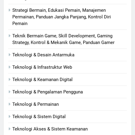
Strategi Bermain, Edukasi Pemain, Manajemen
Permainan, Panduan Jangka Panjang, Kontrol Diri
Pemain
Teknik Bermain Game, Skill Development, Gaming
Strategy, Kontrol & Mekanik Game, Panduan Gamer
Teknologi & Desain Antarmuka
Teknologi & Infrastruktur Web
Teknologi & Keamanan Digital
Teknologi & Pengalaman Pengguna
Teknologi & Permainan
Teknologi & Sistem Digital
Teknologi Akses & Sistem Keamanan