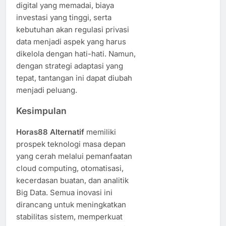
digital yang memadai, biaya
investasi yang tinggi, serta
kebutuhan akan regulasi privasi
data menjadi aspek yang harus
dikelola dengan hati-hati. Namun,
dengan strategi adaptasi yang
tepat, tantangan ini dapat diubah
menjadi peluang.
Kesimpulan
Horas88 Alternatif
memiliki
prospek teknologi masa depan
yang cerah melalui pemanfaatan
cloud computing, otomatisasi,
kecerdasan buatan, dan analitik
Big Data. Semua inovasi ini
dirancang untuk meningkatkan
stabilitas sistem, memperkuat