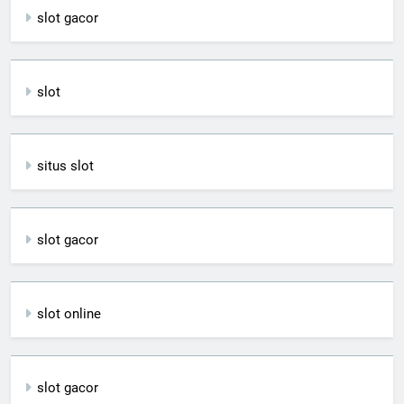
slot gacor
slot
situs slot
slot gacor
slot online
slot gacor