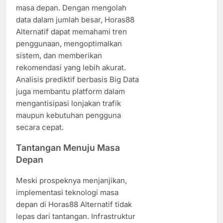
masa depan. Dengan mengolah
data dalam jumlah besar, Horas88
Alternatif dapat memahami tren
penggunaan, mengoptimalkan
sistem, dan memberikan
rekomendasi yang lebih akurat.
Analisis prediktif berbasis Big Data
juga membantu platform dalam
mengantisipasi lonjakan trafik
maupun kebutuhan pengguna
secara cepat.
Tantangan Menuju Masa
Depan
Meski prospeknya menjanjikan,
implementasi teknologi masa
depan di Horas88 Alternatif tidak
lepas dari tantangan. Infrastruktur