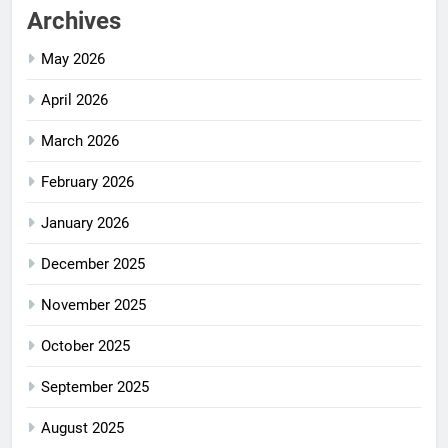
Archives
May 2026
April 2026
March 2026
February 2026
January 2026
December 2025
November 2025
October 2025
September 2025
August 2025