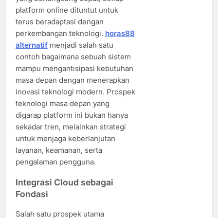
platform online dituntut untuk
terus beradaptasi dengan
perkembangan teknologi.
horas88
alternatif
menjadi salah satu
contoh bagaimana sebuah sistem
mampu mengantisipasi kebutuhan
masa depan dengan menerapkan
inovasi teknologi modern. Prospek
teknologi masa depan yang
digarap platform ini bukan hanya
sekadar tren, melainkan strategi
untuk menjaga keberlanjutan
layanan, keamanan, serta
pengalaman pengguna.
Integrasi Cloud sebagai
Fondasi
Salah satu prospek utama