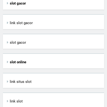
slot gacor
link slot gacor
slot gacor
slot online
link situs slot
link slot