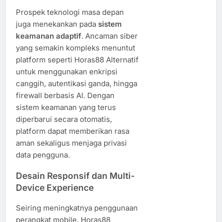
Prospek teknologi masa depan
juga menekankan pada
sistem
keamanan adaptif
. Ancaman siber
yang semakin kompleks menuntut
platform seperti Horas88 Alternatif
untuk menggunakan enkripsi
canggih, autentikasi ganda, hingga
firewall berbasis AI. Dengan
sistem keamanan yang terus
diperbarui secara otomatis,
platform dapat memberikan rasa
aman sekaligus menjaga privasi
data pengguna.
Desain Responsif dan Multi-
Device Experience
Seiring meningkatnya penggunaan
perangkat mobile, Horas88