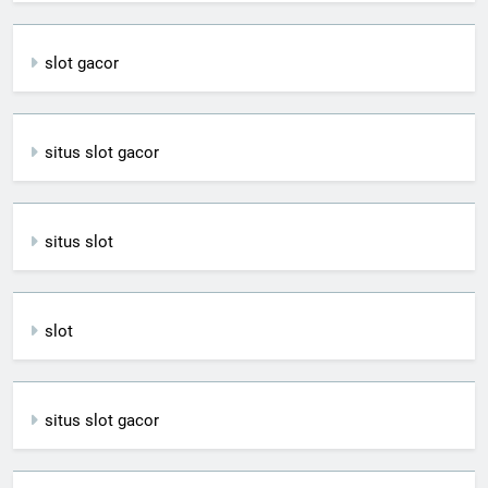
slot gacor
situs slot gacor
situs slot
slot
situs slot gacor