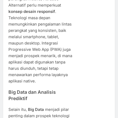
Alternatif perlu memperkuat
konsep desain responsif
.
Teknologi masa depan
memungkinkan pengalaman lintas
perangkat yang konsisten, baik
melalui smartphone, tablet,
maupun desktop. Integrasi
Progressive Web App (PWA) juga
menjadi prospek menarik, di mana
aplikasi dapat digunakan tanpa
harus diunduh, tetapi tetap
menawarkan performa layaknya
aplikasi native.
Big Data dan Analisis
Prediktif
Selain itu,
Big Data
menjadi pilar
penting dalam prospek teknologi