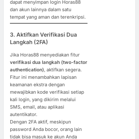
dapat menyimpan login Horas88
dan akun lainnya dalam satu
tempat yang aman dan terenkripsi.
3.
Aktifkan Verifikasi Dua
Langkah (2FA)
Jika Horas88 menyediakan fitur
verifikasi dua langkah (two-factor
authentication)
, aktifkan segera.
Fitur ini menambahkan lapisan
keamanan ekstra dengan
mewajibkan kode verifikasi setiap
kali login, yang dikirim melalui
SMS, email, atau aplikasi
autentikator.
Dengan 2FA aktif, meskipun
password Anda bocor, orang lain
tidak bisa masuk ke akun Anda