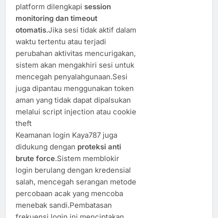
platform dilengkapi
session
monitoring dan timeout
otomatis
.Jika sesi tidak aktif dalam
waktu tertentu atau terjadi
perubahan aktivitas mencurigakan,
sistem akan mengakhiri sesi untuk
mencegah penyalahgunaan.Sesi
juga dipantau menggunakan token
aman yang tidak dapat dipalsukan
melalui script injection atau cookie
theft
Keamanan login Kaya787 juga
didukung dengan
proteksi anti
brute force
.Sistem memblokir
login berulang dengan kredensial
salah, mencegah serangan metode
percobaan acak yang mencoba
menebak sandi.Pembatasan
frekuensi login ini menciptakan