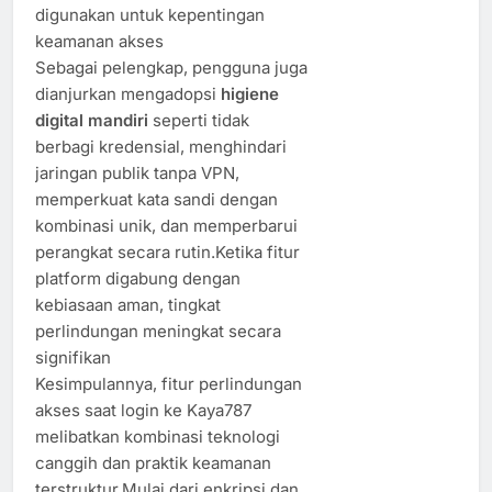
digunakan untuk kepentingan
keamanan akses
Sebagai pelengkap, pengguna juga
dianjurkan mengadopsi
higiene
digital mandiri
seperti tidak
berbagi kredensial, menghindari
jaringan publik tanpa VPN,
memperkuat kata sandi dengan
kombinasi unik, dan memperbarui
perangkat secara rutin.Ketika fitur
platform digabung dengan
kebiasaan aman, tingkat
perlindungan meningkat secara
signifikan
Kesimpulannya, fitur perlindungan
akses saat login ke Kaya787
melibatkan kombinasi teknologi
canggih dan praktik keamanan
terstruktur.Mulai dari enkripsi dan