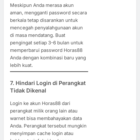
Meskipun Anda merasa akun
aman, mengganti password secara
berkala tetap disarankan untuk
mencegah penyalahgunaan akun
di masa mendatang. Buat
pengingat setiap 3-6 bulan untuk
memperbarui password Horas88
Anda dengan kombinasi baru yang
lebih kuat.
7.
Hindari Login di Perangkat
Tidak Dikenal
Login ke akun Horas88 dari
perangkat milik orang lain atau
warnet bisa membahayakan data
Anda. Perangkat tersebut mungkin
menyimpan cache login atau