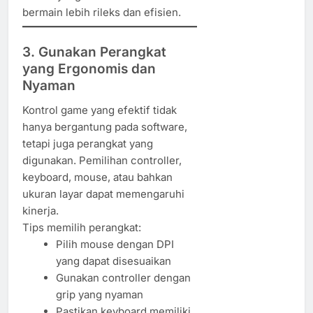
bermain lebih rileks dan efisien.
3. Gunakan Perangkat
yang Ergonomis dan
Nyaman
Kontrol game yang efektif tidak
hanya bergantung pada software,
tetapi juga perangkat yang
digunakan. Pemilihan controller,
keyboard, mouse, atau bahkan
ukuran layar dapat memengaruhi
kinerja.
Tips memilih perangkat:
Pilih mouse dengan DPI
yang dapat disesuaikan
Gunakan controller dengan
grip yang nyaman
Pastikan keyboard memiliki