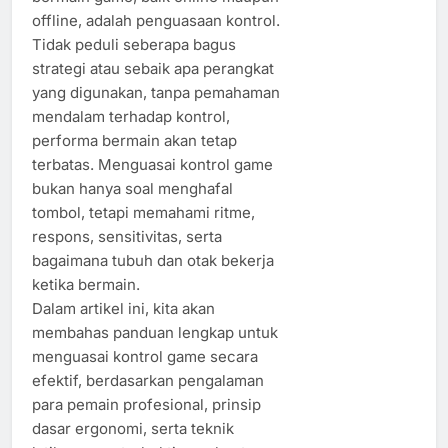
offline, adalah penguasaan kontrol.
Tidak peduli seberapa bagus
strategi atau sebaik apa perangkat
yang digunakan, tanpa pemahaman
mendalam terhadap kontrol,
performa bermain akan tetap
terbatas. Menguasai kontrol game
bukan hanya soal menghafal
tombol, tetapi memahami ritme,
respons, sensitivitas, serta
bagaimana tubuh dan otak bekerja
ketika bermain.
Dalam artikel ini, kita akan
membahas panduan lengkap untuk
menguasai kontrol game secara
efektif, berdasarkan pengalaman
para pemain profesional, prinsip
dasar ergonomi, serta teknik