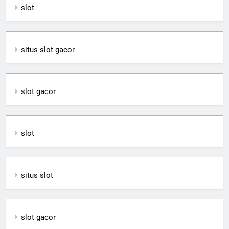
slot
situs slot gacor
slot gacor
slot
situs slot
slot gacor