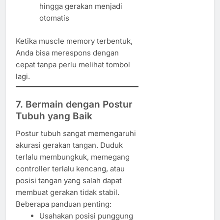
hingga gerakan menjadi
otomatis
Ketika muscle memory terbentuk,
Anda bisa merespons dengan
cepat tanpa perlu melihat tombol
lagi.
7. Bermain dengan Postur
Tubuh yang Baik
Postur tubuh sangat memengaruhi
akurasi gerakan tangan. Duduk
terlalu membungkuk, memegang
controller terlalu kencang, atau
posisi tangan yang salah dapat
membuat gerakan tidak stabil.
Beberapa panduan penting:
Usahakan posisi punggung