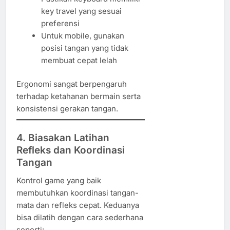
key travel yang sesuai
preferensi
Untuk mobile, gunakan
posisi tangan yang tidak
membuat cepat lelah
Ergonomi sangat berpengaruh
terhadap ketahanan bermain serta
konsistensi gerakan tangan.
4. Biasakan Latihan
Refleks dan Koordinasi
Tangan
Kontrol game yang baik
membutuhkan koordinasi tangan-
mata dan refleks cepat. Keduanya
bisa dilatih dengan cara sederhana
seperti: