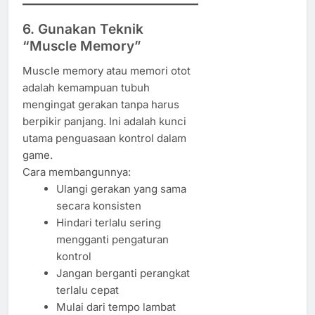
6. Gunakan Teknik
“Muscle Memory”
Muscle memory atau memori otot
adalah kemampuan tubuh
mengingat gerakan tanpa harus
berpikir panjang. Ini adalah kunci
utama penguasaan kontrol dalam
game.
Cara membangunnya:
Ulangi gerakan yang sama
secara konsisten
Hindari terlalu sering
mengganti pengaturan
kontrol
Jangan berganti perangkat
terlalu cepat
Mulai dari tempo lambat