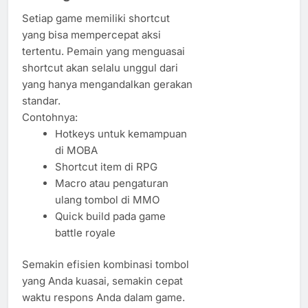
Setiap game memiliki shortcut
yang bisa mempercepat aksi
tertentu. Pemain yang menguasai
shortcut akan selalu unggul dari
yang hanya mengandalkan gerakan
standar.
Contohnya:
Hotkeys untuk kemampuan
di MOBA
Shortcut item di RPG
Macro atau pengaturan
ulang tombol di MMO
Quick build pada game
battle royale
Semakin efisien kombinasi tombol
yang Anda kuasai, semakin cepat
waktu respons Anda dalam game.