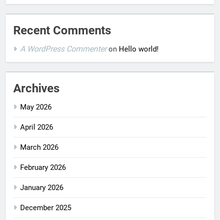
Recent Comments
A WordPress Commenter
on
Hello world!
Archives
May 2026
April 2026
March 2026
February 2026
January 2026
December 2025