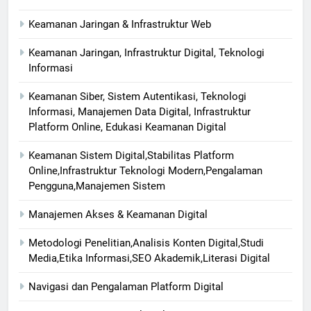
Keamanan Jaringan & Infrastruktur Web
Keamanan Jaringan, Infrastruktur Digital, Teknologi
Informasi
Keamanan Siber, Sistem Autentikasi, Teknologi
Informasi, Manajemen Data Digital, Infrastruktur
Platform Online, Edukasi Keamanan Digital
Keamanan Sistem Digital,Stabilitas Platform
Online,Infrastruktur Teknologi Modern,Pengalaman
Pengguna,Manajemen Sistem
Manajemen Akses & Keamanan Digital
Metodologi Penelitian,Analisis Konten Digital,Studi
Media,Etika Informasi,SEO Akademik,Literasi Digital
Navigasi dan Pengalaman Platform Digital