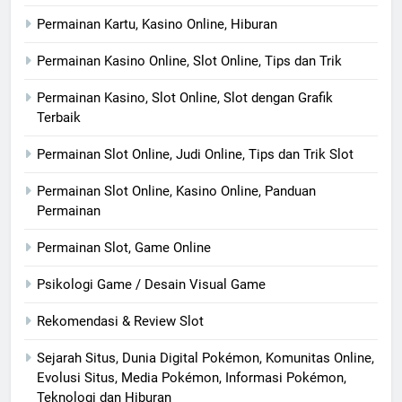
Permainan Kartu, Kasino Online, Hiburan
Permainan Kasino Online, Slot Online, Tips dan Trik
Permainan Kasino, Slot Online, Slot dengan Grafik
Terbaik
Permainan Slot Online, Judi Online, Tips dan Trik Slot
Permainan Slot Online, Kasino Online, Panduan
Permainan
Permainan Slot, Game Online
Psikologi Game / Desain Visual Game
Rekomendasi & Review Slot
Sejarah Situs, Dunia Digital Pokémon, Komunitas Online,
Evolusi Situs, Media Pokémon, Informasi Pokémon,
Teknologi dan Hiburan