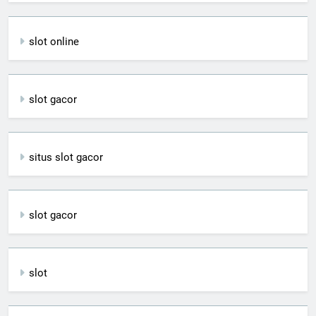
slot online
slot gacor
situs slot gacor
slot gacor
slot