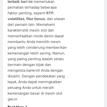
terbaik hari ini
memerlukan
perhatian terhadap beberapa
faktor penting, seperti
RTP
,
volatilitas
,
fitur bonus
, dan ulasan
dari pemain lain. Memahami
karakteristik mesin slot dan
memanfaatkan mode demo dapat
membantu Anda memilih mesin
yang lebih cenderung memberikan
kemenangan lebih sering. Namun,
yang paling penting adalah selalu
bermain dengan bijak dan
mengelola bankroll Anda dengan
disiplin. Dengan pendekatan yang
tepat, Anda dapat meningkatkan
peluang Anda untuk meraih
kemenangan besar di mesin slot
gacor.
Read More