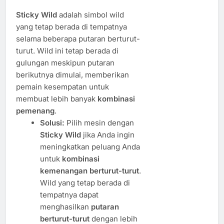
Sticky Wild
adalah simbol wild
yang tetap berada di tempatnya
selama beberapa putaran berturut-
turut. Wild ini tetap berada di
gulungan meskipun putaran
berikutnya dimulai, memberikan
pemain kesempatan untuk
membuat lebih banyak
kombinasi
pemenang
.
Solusi:
Pilih mesin dengan
Sticky Wild
jika Anda ingin
meningkatkan peluang Anda
untuk
kombinasi
kemenangan berturut-turut
.
Wild yang tetap berada di
tempatnya dapat
menghasilkan
putaran
berturut-turut
dengan lebih