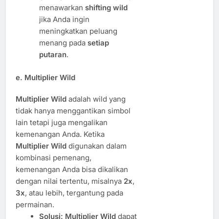
menawarkan
shifting wild
jika Anda ingin
meningkatkan peluang
menang pada
setiap
putaran
.
e.
Multiplier Wild
Multiplier Wild
adalah wild yang
tidak hanya menggantikan simbol
lain tetapi juga mengalikan
kemenangan Anda. Ketika
Multiplier Wild
digunakan dalam
kombinasi pemenang,
kemenangan Anda bisa dikalikan
dengan nilai tertentu, misalnya
2x
,
3x
, atau lebih, tergantung pada
permainan.
Solusi:
Multiplier Wild
dapat