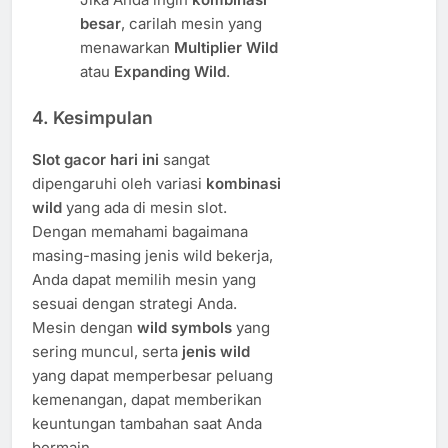
besar
, carilah mesin yang
menawarkan
Multiplier Wild
atau
Expanding Wild
.
4. Kesimpulan
Slot gacor hari ini
sangat
dipengaruhi oleh variasi
kombinasi
wild
yang ada di mesin slot.
Dengan memahami bagaimana
masing-masing jenis wild bekerja,
Anda dapat memilih mesin yang
sesuai dengan strategi Anda.
Mesin dengan
wild symbols
yang
sering muncul, serta
jenis wild
yang dapat memperbesar peluang
kemenangan, dapat memberikan
keuntungan tambahan saat Anda
bermain.