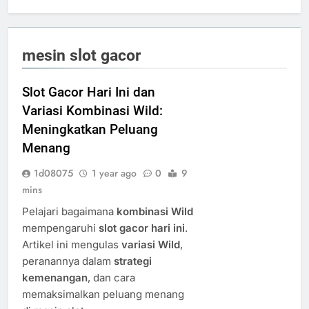
mesin slot gacor
Slot Gacor Hari Ini dan
Variasi Kombinasi Wild:
Meningkatkan Peluang
Menang
1d08075
1 year ago
0
9
mins
Pelajari bagaimana
kombinasi Wild
mempengaruhi
slot gacor hari ini
.
Artikel ini mengulas
variasi Wild
,
peranannya dalam
strategi
kemenangan
, dan cara
memaksimalkan peluang menang