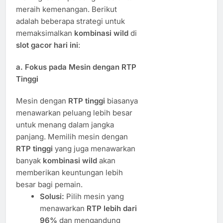
meraih kemenangan. Berikut
adalah beberapa strategi untuk
memaksimalkan
kombinasi wild
di
slot gacor hari ini
:
a.
Fokus pada Mesin dengan RTP
Tinggi
Mesin dengan
RTP tinggi
biasanya
menawarkan peluang lebih besar
untuk menang dalam jangka
panjang. Memilih mesin dengan
RTP tinggi
yang juga menawarkan
banyak
kombinasi wild
akan
memberikan keuntungan lebih
besar bagi pemain.
Solusi:
Pilih mesin yang
menawarkan
RTP lebih dari
96%
dan mengandung