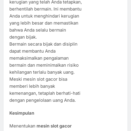
kerugian yang telah Anda tetapkan,
berhentilah bermain. Ini membantu
Anda untuk menghindari kerugian
yang lebih besar dan memastikan
bahwa Anda selalu bermain
dengan bijak.
Bermain secara bijak dan disiplin
dapat membantu Anda
memaksimalkan pengalaman
bermain dan meminimalkan risiko
kehilangan terlalu banyak uang.
Meski mesin slot gacor bisa
memberi lebih banyak
kemenangan, tetaplah berhati-hati
dengan pengelolaan uang Anda.
Kesimpulan
Menentukan
mesin slot gacor