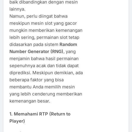
baik dibandingkan dengan mesin
lainnya.
Namun, perlu diingat bahwa
meskipun mesin slot yang gacor
mungkin memberikan kemenangan
lebih sering, permainan slot tetap
didasarkan pada sistem
Random
Number Generator (RNG)
, yang
menjamin bahwa hasil permainan
sepenuhnya acak dan tidak dapat
diprediksi. Meskipun demikian, ada
beberapa faktor yang bisa
membantu Anda memilih mesin
yang lebih cenderung memberikan
kemenangan besar.
1. Memahami RTP (Return to
Player)