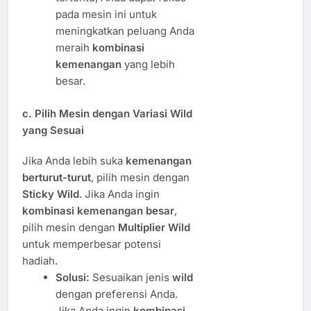
pada mesin ini untuk
meningkatkan peluang Anda
meraih
kombinasi
kemenangan
yang lebih
besar.
c.
Pilih Mesin dengan Variasi Wild
yang Sesuai
Jika Anda lebih suka
kemenangan
berturut-turut
, pilih mesin dengan
Sticky Wild
. Jika Anda ingin
kombinasi kemenangan besar
,
pilih mesin dengan
Multiplier Wild
untuk memperbesar potensi
hadiah.
Solusi:
Sesuaikan jenis
wild
dengan preferensi Anda.
Jika Anda ingin
kombinasi