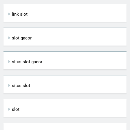
link slot
slot gacor
situs slot gacor
situs slot
slot