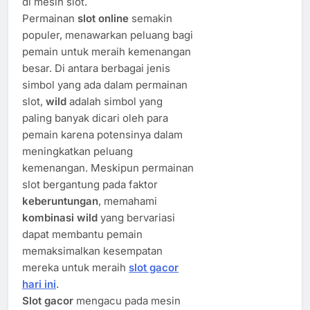
di mesin slot.
Permainan
slot online
semakin
populer, menawarkan peluang bagi
pemain untuk meraih kemenangan
besar. Di antara berbagai jenis
simbol yang ada dalam permainan
slot,
wild
adalah simbol yang
paling banyak dicari oleh para
pemain karena potensinya dalam
meningkatkan peluang
kemenangan. Meskipun permainan
slot bergantung pada faktor
keberuntungan
, memahami
kombinasi wild
yang bervariasi
dapat membantu pemain
memaksimalkan kesempatan
mereka untuk meraih
slot gacor
hari ini
.
Slot gacor
mengacu pada mesin