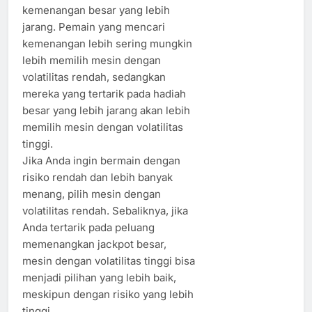
kemenangan besar yang lebih
jarang. Pemain yang mencari
kemenangan lebih sering mungkin
lebih memilih mesin dengan
volatilitas rendah, sedangkan
mereka yang tertarik pada hadiah
besar yang lebih jarang akan lebih
memilih mesin dengan volatilitas
tinggi.
Jika Anda ingin bermain dengan
risiko rendah dan lebih banyak
menang, pilih mesin dengan
volatilitas rendah. Sebaliknya, jika
Anda tertarik pada peluang
memenangkan jackpot besar,
mesin dengan volatilitas tinggi bisa
menjadi pilihan yang lebih baik,
meskipun dengan risiko yang lebih
tinggi.