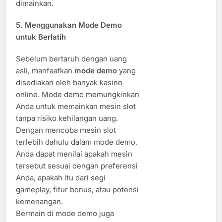
dimainkan.
5. Menggunakan Mode Demo
untuk Berlatih
Sebelum bertaruh dengan uang
asli, manfaatkan
mode demo
yang
disediakan oleh banyak kasino
online. Mode demo memungkinkan
Anda untuk memainkan mesin slot
tanpa risiko kehilangan uang.
Dengan mencoba mesin slot
terlebih dahulu dalam mode demo,
Anda dapat menilai apakah mesin
tersebut sesuai dengan preferensi
Anda, apakah itu dari segi
gameplay, fitur bonus, atau potensi
kemenangan.
Bermain di mode demo juga