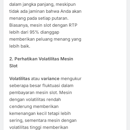
dalam jangka panjang, meskipun
tidak ada jaminan bahwa Anda akan
menang pada setiap putaran.
Biasanya, mesin slot dengan RTP
lebih dari 95% dianggap
memberikan peluang menang yang
lebih baik.
2. Perhatikan Volatilitas Mesin
Slot
Volatilitas
atau
variance
mengukur
seberapa besar fluktuasi dalam
pembayaran mesin slot. Mesin
dengan volatilitas rendah
cenderung memberikan
kemenangan kecil tetapi lebih
sering, sementara mesin dengan
volatilitas tinggi memberikan