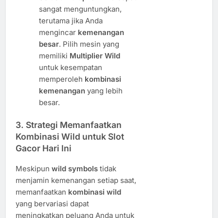
sangat menguntungkan,
terutama jika Anda
mengincar
kemenangan
besar
. Pilih mesin yang
memiliki
Multiplier Wild
untuk kesempatan
memperoleh
kombinasi
kemenangan
yang lebih
besar.
3. Strategi Memanfaatkan
Kombinasi Wild untuk Slot
Gacor Hari Ini
Meskipun
wild symbols
tidak
menjamin kemenangan setiap saat,
memanfaatkan
kombinasi wild
yang bervariasi dapat
meningkatkan peluang Anda untuk