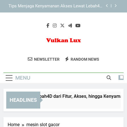
Skip
Slot Lebah4D Terbaru dengan Fitur Akses Lebih
to
Praktis untuk Pengalaman Digital yang Aman dan
Nyaman
content
Kesalahan Umum Saat Mengakses LAE138 Login
Mengenal Slot Lebah4D dari Fitur, Akses, hingga
Kenyamanan Pengguna
Tips Menjaga Kenyamanan Akses Lewat Lebah4D
Alternatif
Vulkan Lux
Nikmati Pengalaman Bermain Game
Slot Lebah4D Terbaru dengan Fitur Akses Lebih
NEWSLETTER
RANDOM NEWS
Praktis untuk Pengalaman Digital yang Aman dan
Terbaik Dengan Peralatan Berkualitas
Nyaman
Kesalahan Umum Saat Mengakses LAE138 Login
Dari Vulkan Lux. Solusi Hiburan Bagi
MENU
Para Gamer.
ngenal Slot Lebah4D dari Fitur, Akses, hingga Kenyamanan 
HEADLINES
Months Ago
Home
mesin slot gacor