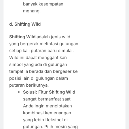
banyak kesempatan
menang.
d.
Shifting Wild
Shifting Wild
adalah jenis wild
yang bergerak melintasi gulungan
setiap kali putaran baru dimulai.
Wild ini dapat menggantikan
simbol yang ada di gulungan
tempat ia berada dan bergeser ke
posisi lain di gulungan dalam
putaran berikutnya.
Solusi:
Fitur
Shifting Wild
sangat bermanfaat saat
Anda ingin menciptakan
kombinasi kemenangan
yang lebih fleksibel di
gulungan. Pilih mesin yang