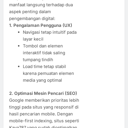
manfaat langsung terhadap dua
aspek penting dalam
pengembangan digital:
1. Pengalaman Pengguna (UX)
Navigasi tetap intuitif pada
layar kecil
Tombol dan elemen
interaktif tidak saling
tumpang tindih
Load time tetap stabil
karena pemuatan elemen
media yang optimal
2. Optimasi Mesin Pencari (SEO)
Google memberikan prioritas lebih
tinggi pada situs yang responsif di
hasil pencarian mobile. Dengan
mobile-first indexing, situs seperti
Kaya787 yang sudah dioptimalkan