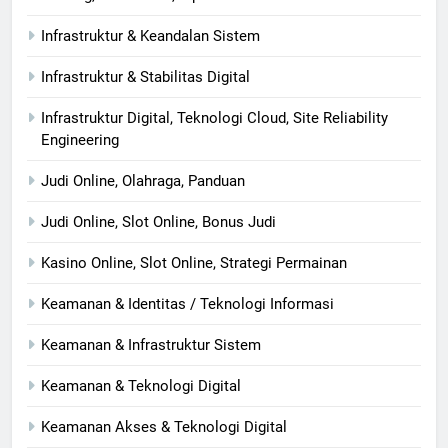
Infrastruktur & Keandalan Sistem
Infrastruktur & Stabilitas Digital
Infrastruktur Digital, Teknologi Cloud, Site Reliability
Engineering
Judi Online, Olahraga, Panduan
Judi Online, Slot Online, Bonus Judi
Kasino Online, Slot Online, Strategi Permainan
Keamanan & Identitas / Teknologi Informasi
Keamanan & Infrastruktur Sistem
Keamanan & Teknologi Digital
Keamanan Akses & Teknologi Digital