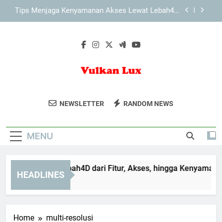
Skip
Slot Lebah4D Terbaru dengan Fitur Akses Lebih
to
Praktis untuk Pengalaman Digital yang Aman dan
Nyaman
content
Kesalahan Umum Saat Mengakses LAE138 Login
Mengenal Slot Lebah4D dari Fitur, Akses, hingga
Kenyamanan Pengguna
Tips Menjaga Kenyamanan Akses Lewat Lebah4D
Alternatif
Vulkan Lux
Nikmati Pengalaman Bermain Game
Slot Lebah4D Terbaru dengan Fitur Akses Lebih
NEWSLETTER
RANDOM NEWS
Praktis untuk Pengalaman Digital yang Aman dan
Terbaik Dengan Peralatan Berkualitas
Nyaman
Kesalahan Umum Saat Mengakses LAE138 Login
Dari Vulkan Lux. Solusi Hiburan Bagi
MENU
Para Gamer.
ngenal Slot Lebah4D dari Fitur, Akses, hingga Kenyamanan 
HEADLINES
onths Ago
Home
multi-resolusi