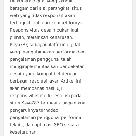
Dalam era digital yang sangat
beragam dari sisi perangkat, situs
web yang tidak responsif akan
tertinggal jauh dari kompetitornya.
Responsivitas desain bukan lagi
pilihan, melainkan keharusan.
Kaya787, sebagai platform digital
yang mengutamakan performa dan
pengalaman pengguna, telah
mengimplementasikan pendekatan
desain yang kompatibel dengan
berbagai resolusi layar. Artikel ini
akan membahas hasil uji
responsivitas multi-resolusi pada
situs Kaya787, termasuk bagaimana
pengaruhnya terhadap
pengalaman pengguna, performa
teknis, dan optimasi SEO secara
keseluruhan.