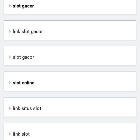
slot gacor
link slot gacor
slot gacor
slot online
link situs slot
link slot