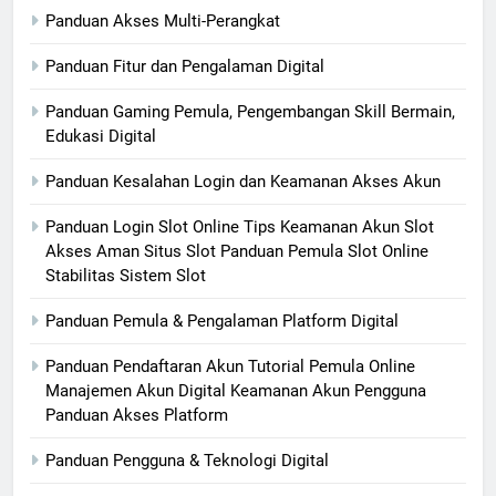
Panduan Akses Multi-Perangkat
Panduan Fitur dan Pengalaman Digital
Panduan Gaming Pemula, Pengembangan Skill Bermain,
Edukasi Digital
Panduan Kesalahan Login dan Keamanan Akses Akun
Panduan Login Slot Online Tips Keamanan Akun Slot
Akses Aman Situs Slot Panduan Pemula Slot Online
Stabilitas Sistem Slot
Panduan Pemula & Pengalaman Platform Digital
Panduan Pendaftaran Akun Tutorial Pemula Online
Manajemen Akun Digital Keamanan Akun Pengguna
Panduan Akses Platform
Panduan Pengguna & Teknologi Digital