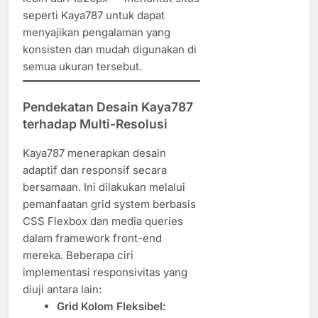
seperti Kaya787 untuk dapat
menyajikan pengalaman yang
konsisten dan mudah digunakan di
semua ukuran tersebut.
Pendekatan Desain Kaya787
terhadap Multi-Resolusi
Kaya787 menerapkan desain
adaptif dan responsif secara
bersamaan. Ini dilakukan melalui
pemanfaatan grid system berbasis
CSS Flexbox dan media queries
dalam framework front-end
mereka. Beberapa ciri
implementasi responsivitas yang
diuji antara lain:
Grid Kolom Fleksibel: