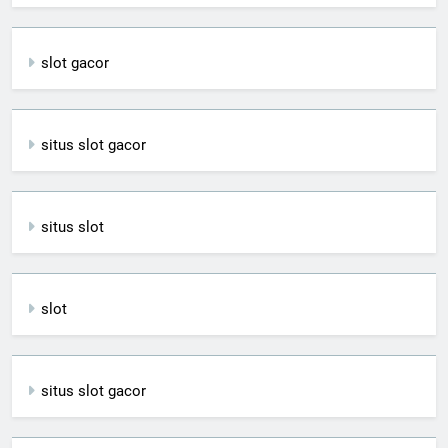
slot gacor
situs slot gacor
situs slot
slot
situs slot gacor