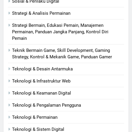
Sosial & Perilaku Digital
Strategi & Analisis Permainan
Strategi Bermain, Edukasi Pemain, Manajemen
Permainan, Panduan Jangka Panjang, Kontrol Diri
Pemain
Teknik Bermain Game, Skill Development, Gaming
Strategy, Kontrol & Mekanik Game, Panduan Gamer
Teknologi & Desain Antarmuka
Teknologi & Infrastruktur Web
Teknologi & Keamanan Digital
Teknologi & Pengalaman Pengguna
Teknologi & Permainan
Teknologi & Sistem Digital