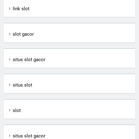
link slot
slot gacor
situs slot gacor
situs slot
slot
situs slot gacor