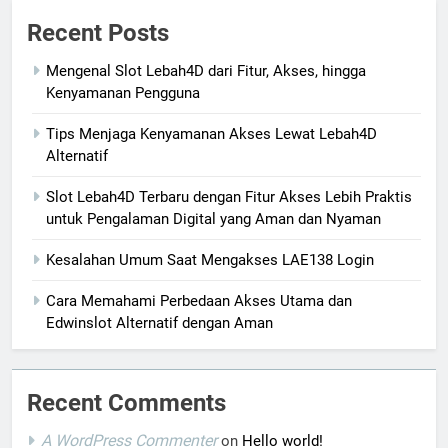
Recent Posts
Mengenal Slot Lebah4D dari Fitur, Akses, hingga
Kenyamanan Pengguna
Tips Menjaga Kenyamanan Akses Lewat Lebah4D
Alternatif
Slot Lebah4D Terbaru dengan Fitur Akses Lebih Praktis
untuk Pengalaman Digital yang Aman dan Nyaman
Kesalahan Umum Saat Mengakses LAE138 Login
Cara Memahami Perbedaan Akses Utama dan
Edwinslot Alternatif dengan Aman
Recent Comments
A WordPress Commenter
on
Hello world!