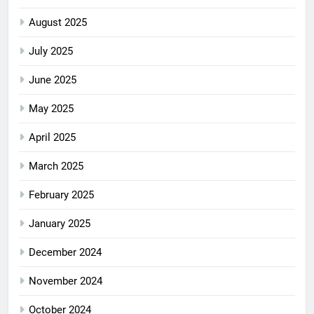
August 2025
July 2025
June 2025
May 2025
April 2025
March 2025
February 2025
January 2025
December 2024
November 2024
October 2024