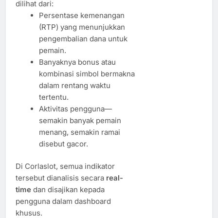
dilihat dari:
Persentase kemenangan
(RTP) yang menunjukkan
pengembalian dana untuk
pemain.
Banyaknya bonus atau
kombinasi simbol bermakna
dalam rentang waktu
tertentu.
Aktivitas pengguna—
semakin banyak pemain
menang, semakin ramai
disebut gacor.
Di Corlaslot, semua indikator
tersebut dianalisis secara
real-
time
dan disajikan kepada
pengguna dalam dashboard
khusus.