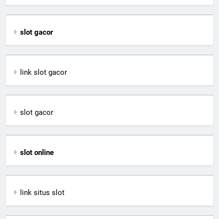
slot gacor
link slot gacor
slot gacor
slot online
link situs slot