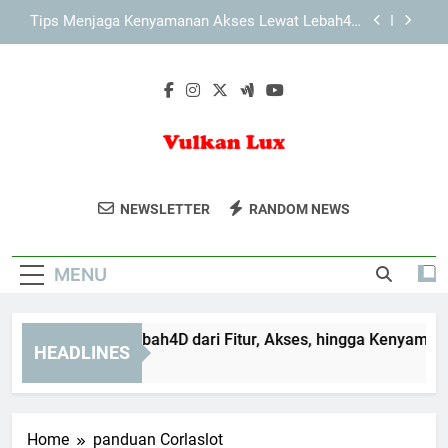
Skip
Slot Lebah4D Terbaru dengan Fitur Akses Lebih
to
Praktis untuk Pengalaman Digital yang Aman dan
content
Nyaman
Kesalahan Umum Saat Mengakses LAE138 Login
Mengenal Slot Lebah4D dari Fitur, Akses, hingga
Kenyamanan Pengguna
Tips Menjaga Kenyamanan Akses Lewat Lebah4D
Alternatif
Vulkan Lux
Nikmati Pengalaman Bermain Game
Slot Lebah4D Terbaru dengan Fitur Akses Lebih
NEWSLETTER
RANDOM NEWS
Praktis untuk Pengalaman Digital yang Aman dan
Terbaik Dengan Peralatan Berkualitas
Nyaman
Kesalahan Umum Saat Mengakses LAE138 Login
Dari Vulkan Lux. Solusi Hiburan Bagi
MENU
Para Gamer.
Mengenal Slot Lebah4D dari Fitur, Akses, hingga Kenyamana
HEADLINES
3 Months Ago
Home
panduan Corlaslot