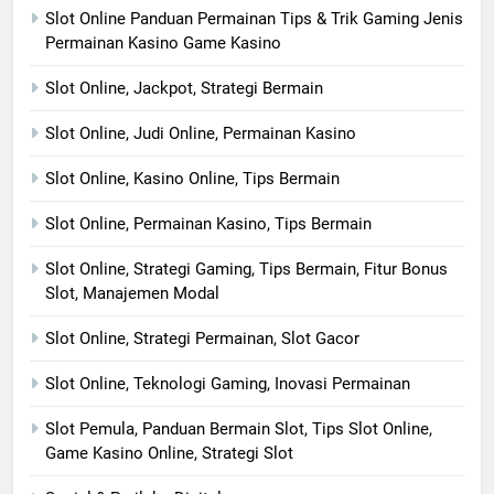
Slot Online Panduan Permainan Tips & Trik Gaming Jenis
Permainan Kasino Game Kasino
Slot Online, Jackpot, Strategi Bermain
Slot Online, Judi Online, Permainan Kasino
Slot Online, Kasino Online, Tips Bermain
Slot Online, Permainan Kasino, Tips Bermain
Slot Online, Strategi Gaming, Tips Bermain, Fitur Bonus
Slot, Manajemen Modal
Slot Online, Strategi Permainan, Slot Gacor
Slot Online, Teknologi Gaming, Inovasi Permainan
Slot Pemula, Panduan Bermain Slot, Tips Slot Online,
Game Kasino Online, Strategi Slot