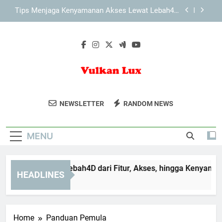
Alternatif
Skip
Slot Lebah4D Terbaru dengan Fitur Akses Lebih
to
Praktis untuk Pengalaman Digital yang Aman dan
content
Nyaman
Kesalahan Umum Saat Mengakses LAE138 Login
Mengenal Slot Lebah4D dari Fitur, Akses, hingga
Kenyamanan Pengguna
Tips Menjaga Kenyamanan Akses Lewat Lebah4D
Alternatif
Vulkan Lux
Nikmati Pengalaman Bermain Game
Slot Lebah4D Terbaru dengan Fitur Akses Lebih
NEWSLETTER
RANDOM NEWS
Praktis untuk Pengalaman Digital yang Aman dan
Terbaik Dengan Peralatan Berkualitas
Nyaman
Dari Vulkan Lux. Solusi Hiburan Bagi
Kesalahan Umum Saat Mengakses LAE138 Login
MENU
Para Gamer.
Mengenal Slot Lebah4D dari Fitur, Akses, hingga Kenyamana
HEADLINES
3 Months Ago
Home
Panduan Pemula