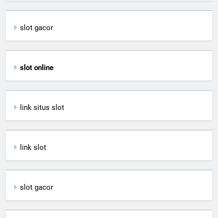
slot gacor
slot online
link situs slot
link slot
slot gacor