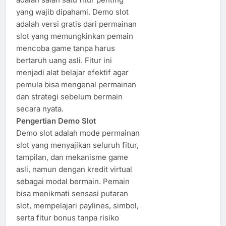
yang wajib dipahami. Demo slot
adalah versi gratis dari permainan
slot yang memungkinkan pemain
mencoba game tanpa harus
bertaruh uang asli. Fitur ini
menjadi alat belajar efektif agar
pemula bisa mengenal permainan
dan strategi sebelum bermain
secara nyata.
Pengertian Demo Slot
Demo slot adalah mode permainan
slot yang menyajikan seluruh fitur,
tampilan, dan mekanisme game
asli, namun dengan kredit virtual
sebagai modal bermain. Pemain
bisa menikmati sensasi putaran
slot, mempelajari paylines, simbol,
serta fitur bonus tanpa risiko