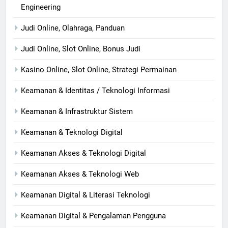
Engineering
Judi Online, Olahraga, Panduan
Judi Online, Slot Online, Bonus Judi
Kasino Online, Slot Online, Strategi Permainan
Keamanan & Identitas / Teknologi Informasi
Keamanan & Infrastruktur Sistem
Keamanan & Teknologi Digital
Keamanan Akses & Teknologi Digital
Keamanan Akses & Teknologi Web
Keamanan Digital & Literasi Teknologi
Keamanan Digital & Pengalaman Pengguna