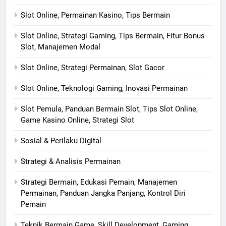
Slot Online, Permainan Kasino, Tips Bermain
Slot Online, Strategi Gaming, Tips Bermain, Fitur Bonus
Slot, Manajemen Modal
Slot Online, Strategi Permainan, Slot Gacor
Slot Online, Teknologi Gaming, Inovasi Permainan
Slot Pemula, Panduan Bermain Slot, Tips Slot Online,
Game Kasino Online, Strategi Slot
Sosial & Perilaku Digital
Strategi & Analisis Permainan
Strategi Bermain, Edukasi Pemain, Manajemen
Permainan, Panduan Jangka Panjang, Kontrol Diri
Pemain
Teknik Bermain Game, Skill Development, Gaming