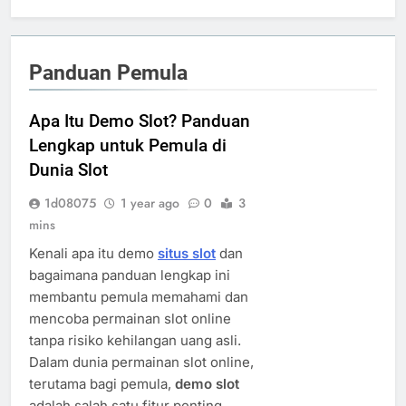
Panduan Pemula
Apa Itu Demo Slot? Panduan
Lengkap untuk Pemula di
Dunia Slot
1d08075
1 year ago
0
3
mins
Kenali apa itu demo
situs slot
dan
bagaimana panduan lengkap ini
membantu pemula memahami dan
mencoba permainan slot online
tanpa risiko kehilangan uang asli.
Dalam dunia permainan slot online,
terutama bagi pemula,
demo slot
adalah salah satu fitur penting