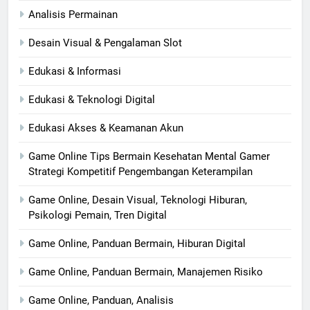
Analisis Permainan
Desain Visual & Pengalaman Slot
Edukasi & Informasi
Edukasi & Teknologi Digital
Edukasi Akses & Keamanan Akun
Game Online Tips Bermain Kesehatan Mental Gamer
Strategi Kompetitif Pengembangan Keterampilan
Game Online, Desain Visual, Teknologi Hiburan,
Psikologi Pemain, Tren Digital
Game Online, Panduan Bermain, Hiburan Digital
Game Online, Panduan Bermain, Manajemen Risiko
Game Online, Panduan, Analisis