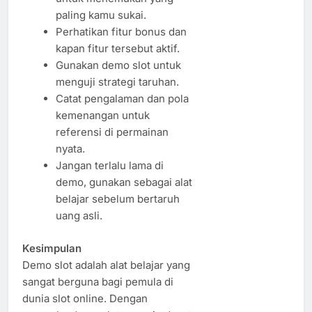
paling kamu sukai.
Perhatikan fitur bonus dan
kapan fitur tersebut aktif.
Gunakan demo slot untuk
menguji strategi taruhan.
Catat pengalaman dan pola
kemenangan untuk
referensi di permainan
nyata.
Jangan terlalu lama di
demo, gunakan sebagai alat
belajar sebelum bertaruh
uang asli.
Kesimpulan
Demo slot adalah alat belajar yang
sangat berguna bagi pemula di
dunia slot online. Dengan