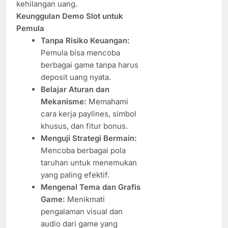
kehilangan uang.
Keunggulan Demo Slot untuk
Pemula
Tanpa Risiko Keuangan:
Pemula bisa mencoba
berbagai game tanpa harus
deposit uang nyata.
Belajar Aturan dan
Mekanisme:
Memahami
cara kerja paylines, simbol
khusus, dan fitur bonus.
Menguji Strategi Bermain:
Mencoba berbagai pola
taruhan untuk menemukan
yang paling efektif.
Mengenal Tema dan Grafis
Game:
Menikmati
pengalaman visual dan
audio dari game yang