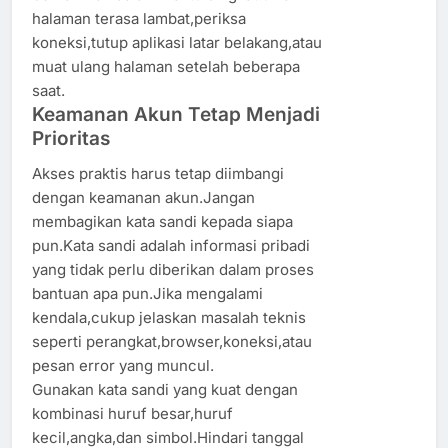
halaman terasa lambat,periksa
koneksi,tutup aplikasi latar belakang,atau
muat ulang halaman setelah beberapa
saat.
Keamanan Akun Tetap Menjadi
Prioritas
Akses praktis harus tetap diimbangi
dengan keamanan akun.Jangan
membagikan kata sandi kepada siapa
pun.Kata sandi adalah informasi pribadi
yang tidak perlu diberikan dalam proses
bantuan apa pun.Jika mengalami
kendala,cukup jelaskan masalah teknis
seperti perangkat,browser,koneksi,atau
pesan error yang muncul.
Gunakan kata sandi yang kuat dengan
kombinasi huruf besar,huruf
kecil,angka,dan simbol.Hindari tanggal