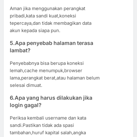
Aman jika menggunakan perangkat
pribadi,kata sandi kuat,koneksi
tepercaya,dan tidak membagikan data
akun kepada siapa pun.
5.Apa penyebab halaman terasa
lambat?
Penyebabnya bisa berupa koneksi
lemah,cache menumpuk,browser
lama,perangkat berat,atau halaman belum
selesai dimuat.
6.Apa yang harus dilakukan jika
login gagal?
Periksa kembali username dan kata
sandi.Pastikan tidak ada spasi
tambahan,huruf kapital salah,angka