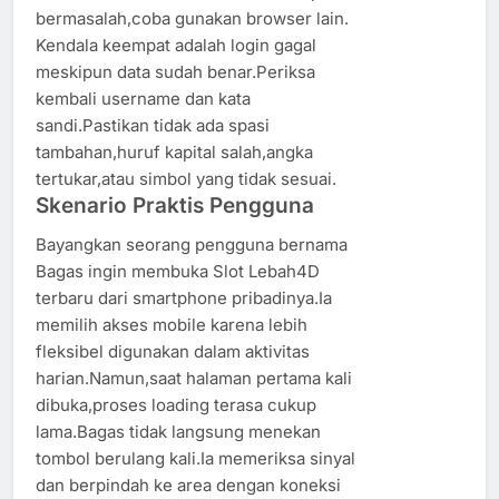
bermasalah,coba gunakan browser lain.
Kendala keempat adalah login gagal
meskipun data sudah benar.Periksa
kembali username dan kata
sandi.Pastikan tidak ada spasi
tambahan,huruf kapital salah,angka
tertukar,atau simbol yang tidak sesuai.
Skenario Praktis Pengguna
Bayangkan seorang pengguna bernama
Bagas ingin membuka Slot Lebah4D
terbaru dari smartphone pribadinya.Ia
memilih akses mobile karena lebih
fleksibel digunakan dalam aktivitas
harian.Namun,saat halaman pertama kali
dibuka,proses loading terasa cukup
lama.Bagas tidak langsung menekan
tombol berulang kali.Ia memeriksa sinyal
dan berpindah ke area dengan koneksi