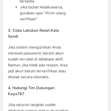
tersedia
Jika tautan kedaluwarsa,
gunakan opsi “Kirim ulang
verifikasi”
3.
Coba Lakukan Reset Kata
Sandi
Jika sistem mengizinkan Anda
mereset password, berarti akun
sudah tercatat di database aktif.
Namun, jika tidak ada respon, bisa
jadi akun belum terverifikasi atau
ditolak secara otomatis.
4.
Hubungi Tim Dukungan
Kaya787
Jika seluruh langkah sudah
dilakukan namun status akun tetap