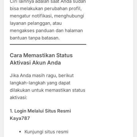
Ciri lainnya adalah saat Anda sudah
bisa melakukan perubahan profil,
mengatur notifikasi, menghubungi
layanan pelanggan, atau
mengakses panduan dan halaman
bantuan tanpa batasan.
Cara Memastikan Status
Aktivasi Akun Anda
Jika Anda masih ragu, berikut
langkah-langkah yang dapat
dilakukan untuk memastikan status
aktivasi:
1.
Login Melalui Situs Resmi
Kaya787
Kunjungi situs resmi