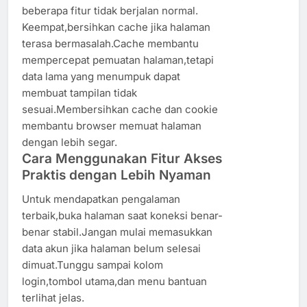
beberapa fitur tidak berjalan normal.
Keempat,bersihkan cache jika halaman
terasa bermasalah.Cache membantu
mempercepat pemuatan halaman,tetapi
data lama yang menumpuk dapat
membuat tampilan tidak
sesuai.Membersihkan cache dan cookie
membantu browser memuat halaman
dengan lebih segar.
Cara Menggunakan Fitur Akses
Praktis dengan Lebih Nyaman
Untuk mendapatkan pengalaman
terbaik,buka halaman saat koneksi benar-
benar stabil.Jangan mulai memasukkan
data akun jika halaman belum selesai
dimuat.Tunggu sampai kolom
login,tombol utama,dan menu bantuan
terlihat jelas.