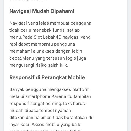
Navigasi Mudah Dipahami
Navigasi yang jelas membuat pengguna
tidak perlu menebak fungsi setiap
menu.Pada Slot Lebah4D,navigasi yang
rapi dapat membantu pengguna
memahami alur akses dengan lebih
cepat.Menu yang tersusun logis juga
mengurangi risiko salah klik.
Responsif di Perangkat Mobile
Banyak pengguna mengakses platform
melalui smartphone.Karena itu,tampilan
responsif sangat penting.Teks harus
mudah dibaca,tombol nyaman
ditekan,dan halaman tidak berantakan di
layar kecil.Akses mobile yang baik