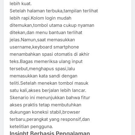
lebih kuat.
Setelah halaman terbuka,tampilan terlihat
lebih rapi.Kolom login mudah
ditemukan,tombol utama cukup nyaman
ditekan,dan menu bantuan terlihat
jelas.Namun,saat memasukkan
username,keyboard smartphone
menambahkan spasi otomatis di akhir
teks.Bagas memeriksa ulang input
tersebut,menghapus spasi,lalu
memasukkan kata sandi dengan
teliti.Setelah menekan tombol masuk
satu kali,akses berjalan lebih lancar.
Skenario ini menunjukkan bahwa fitur
akses praktis tetap membutuhkan
dukungan koneksi stabil,browser
terbaru,perangkat yang responsif,dan
ketelitian pengguna.
Insight Berbasis Pengalaman