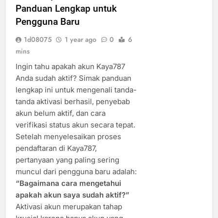
Panduan Lengkap untuk
Pengguna Baru
1d08075
1 year ago
0
6
mins
Ingin tahu apakah akun Kaya787
Anda sudah aktif? Simak panduan
lengkap ini untuk mengenali tanda-
tanda aktivasi berhasil, penyebab
akun belum aktif, dan cara
verifikasi status akun secara tepat.
Setelah menyelesaikan proses
pendaftaran di Kaya787,
pertanyaan yang paling sering
muncul dari pengguna baru adalah:
“Bagaimana cara mengetahui
apakah akun saya sudah aktif?”
Aktivasi akun merupakan tahap