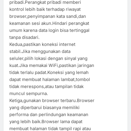
pribadi.Perangkat pribadi memberi
kontrol lebih baik terhadap riwayat
browser,penyimpanan kata sandi,dan
keamanan sesi akun.Hindari perangkat
umum karena data login bisa tertinggal
tanpa disadari.
Kedua,pastikan koneksi internet
stabil.Jika menggunakan data
seluler,pilih lokasi dengan sinyal yang
kuat.Jika memakai WiFi,pastikan jaringan
tidak terlalu padat.Koneksi yang lemah
dapat membuat halaman lambat,tombol
tidak merespons,atau tampilan tidak
muncul sempurna.
Ketiga,gunakan browser terbaru.Browser
yang diperbarui biasanya memiliki
performa dan perlindungan keamanan
yang lebih baik.Browser lama dapat
membuat halaman tidak tampil rapi atau