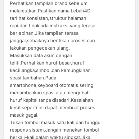
Perhatikan tampilan brand sebelum
melanjutkan.Pastikan nama Lebah4D
terlihat konsisten,struktur halaman
rapi,dan tidak ada instruksi yang terasa
berlebihan.Jika tampilan terasa
janggal,sebaiknya hentikan proses dan
lakukan pengecekan ulang.
Masukkan data akun dengan
teliti.Perhatikan huruf besar,huruf
kecil,angka,simbol,dan kemungkinan
spasi tambahan.Pada
smartphone,keyboard otomatis sering
menambahkan spasi atau mengubah
huruf kapital tanpa disadari.Kesalahan
kecil seperti ini dapat membuat proses
masuk gagal.
Tekan tombol masuk satu kali dan tunggu
respons sistem.Jangan menekan tombol
berkali-kali dalam waktu singkat.Jika