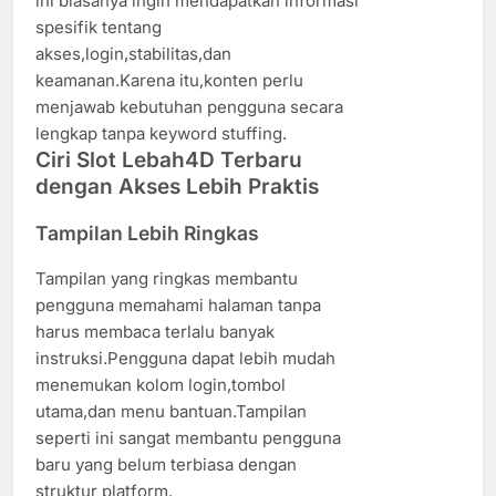
ini biasanya ingin mendapatkan informasi
spesifik tentang
akses,login,stabilitas,dan
keamanan.Karena itu,konten perlu
menjawab kebutuhan pengguna secara
lengkap tanpa keyword stuffing.
Ciri Slot Lebah4D Terbaru
dengan Akses Lebih Praktis
Tampilan Lebih Ringkas
Tampilan yang ringkas membantu
pengguna memahami halaman tanpa
harus membaca terlalu banyak
instruksi.Pengguna dapat lebih mudah
menemukan kolom login,tombol
utama,dan menu bantuan.Tampilan
seperti ini sangat membantu pengguna
baru yang belum terbiasa dengan
struktur platform.