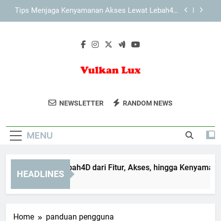
Skip
Slot Lebah4D Terbaru dengan Fitur Akses Lebih
to
Praktis untuk Pengalaman Digital yang Aman dan
Nyaman
content
Kesalahan Umum Saat Mengakses LAE138 Login
Mengenal Slot Lebah4D dari Fitur, Akses, hingga
Kenyamanan Pengguna
Tips Menjaga Kenyamanan Akses Lewat Lebah4D
Alternatif
Vulkan Lux
Nikmati Pengalaman Bermain Game
Slot Lebah4D Terbaru dengan Fitur Akses Lebih
NEWSLETTER
RANDOM NEWS
Praktis untuk Pengalaman Digital yang Aman dan
Terbaik Dengan Peralatan Berkualitas
Nyaman
Kesalahan Umum Saat Mengakses LAE138 Login
Dari Vulkan Lux. Solusi Hiburan Bagi
MENU
Para Gamer.
ngenal Slot Lebah4D dari Fitur, Akses, hingga Kenyamanan 
HEADLINES
onths Ago
Home
panduan pengguna