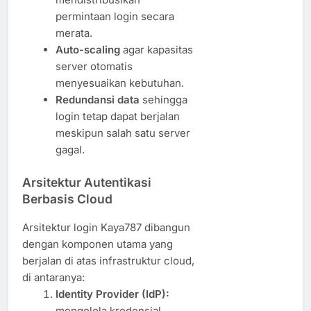
permintaan login secara
merata.
Auto-scaling
agar kapasitas
server otomatis
menyesuaikan kebutuhan.
Redundansi data
sehingga
login tetap dapat berjalan
meskipun salah satu server
gagal.
Arsitektur Autentikasi
Berbasis Cloud
Arsitektur login Kaya787 dibangun
dengan komponen utama yang
berjalan di atas infrastruktur cloud,
di antaranya:
Identity Provider (IdP):
mengelola kredensial