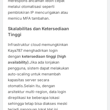
merespons ancaman lebih cepat
melalui otomatisasi seperti
pemblokiran IP mencurigakan atau
memicu MFA tambahan.
Skalabilitas dan Ketersediaan
Tinggi
Infrastruktur cloud memungkinkan
Kaya787 menghadirkan login
dengan
ketersediaan tinggi (high
availability)
.Jika ada lonjakan
pengguna, sistem dapat melakukan
auto-scaling untuk menambah
kapasitas server secara
otomatis.Selain itu, dengan
arsitektur multi-region, data login
direplikasi ke beberapa lokasi
sehingga tetap bisa diakses meski
terjadi gangguan lokal.Hal ini