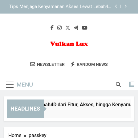
Skip
Slot Lebah4D Terbaru dengan Fitur Akses Lebih
to
Praktis untuk Pengalaman Digital yang Aman dan
Nyaman
content
Kesalahan Umum Saat Mengakses LAE138 Login
Mengenal Slot Lebah4D dari Fitur, Akses, hingga
Kenyamanan Pengguna
Tips Menjaga Kenyamanan Akses Lewat Lebah4D
Alternatif
Vulkan Lux
Nikmati Pengalaman Bermain Game
Slot Lebah4D Terbaru dengan Fitur Akses Lebih
NEWSLETTER
RANDOM NEWS
Praktis untuk Pengalaman Digital yang Aman dan
Terbaik Dengan Peralatan Berkualitas
Nyaman
Kesalahan Umum Saat Mengakses LAE138 Login
Dari Vulkan Lux. Solusi Hiburan Bagi
MENU
Para Gamer.
engenal Slot Lebah4D dari Fitur, Akses, hingga Kenyamanan
HEADLINES
 Months Ago
Home
passkey