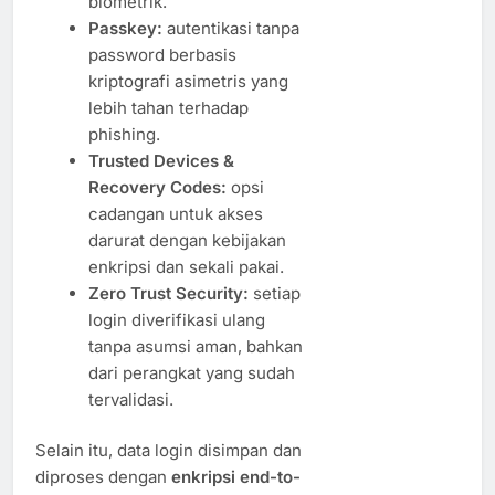
biometrik.
Passkey:
autentikasi tanpa
password berbasis
kriptografi asimetris yang
lebih tahan terhadap
phishing.
Trusted Devices &
Recovery Codes:
opsi
cadangan untuk akses
darurat dengan kebijakan
enkripsi dan sekali pakai.
Zero Trust Security:
setiap
login diverifikasi ulang
tanpa asumsi aman, bahkan
dari perangkat yang sudah
tervalidasi.
Selain itu, data login disimpan dan
diproses dengan
enkripsi end-to-