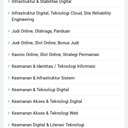
Infrastruktur & Stabilitas Digital
Infrastruktur Digital, Teknologi Cloud, Site Reliability
Engineering
Judi Online, Olahraga, Panduan
Judi Online, Slot Online, Bonus Judi
Kasino Online, Slot Online, Strategi Permainan
Keamanan & Identitas / Teknologi Informasi
Keamanan & Infrastruktur Sistem
Keamanan & Teknologi Digital
Keamanan Akses & Teknologi Digital
Keamanan Akses & Teknologi Web
Keamanan Digital & Literasi Teknologi