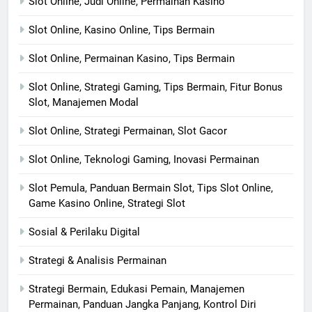
Slot Online, Judi Online, Permainan Kasino
Slot Online, Kasino Online, Tips Bermain
Slot Online, Permainan Kasino, Tips Bermain
Slot Online, Strategi Gaming, Tips Bermain, Fitur Bonus
Slot, Manajemen Modal
Slot Online, Strategi Permainan, Slot Gacor
Slot Online, Teknologi Gaming, Inovasi Permainan
Slot Pemula, Panduan Bermain Slot, Tips Slot Online,
Game Kasino Online, Strategi Slot
Sosial & Perilaku Digital
Strategi & Analisis Permainan
Strategi Bermain, Edukasi Pemain, Manajemen
Permainan, Panduan Jangka Panjang, Kontrol Diri