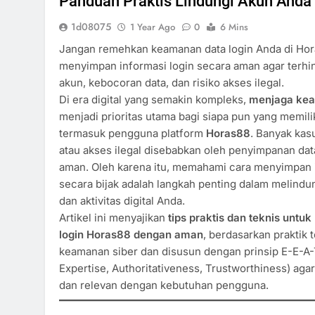
Panduan Praktis Lindungi Akun Anda
1d08075
1 Year Ago
0
6 Mins
Jangan remehkan keamanan data login Anda di Hor
menyimpan informasi login secara aman agar terhin
akun, kebocoran data, dan risiko akses ilegal.
Di era digital yang semakin kompleks,
menjaga kea
menjadi prioritas utama bagi siapa pun yang memilik
termasuk pengguna platform
Horas88
. Banyak kas
atau akses ilegal disebabkan oleh penyimpanan data
aman. Oleh karena itu, memahami cara menyimpan i
secara bijak adalah langkah penting dalam melindung
dan aktivitas digital Anda.
Artikel ini menyajikan
tips praktis dan teknis unt
login Horas88 dengan aman
, berdasarkan praktik t
keamanan siber dan disusun dengan prinsip E-E-A-
Expertise, Authoritativeness, Trustworthiness) aga
dan relevan dengan kebutuhan pengguna.