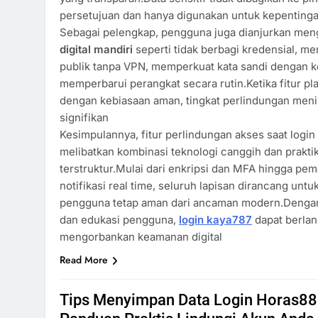
persetujuan dan hanya digunakan untuk kepenting
Sebagai pelengkap, pengguna juga dianjurkan me
digital mandiri
seperti tidak berbagi kredensial, me
publik tanpa VPN, memperkuat kata sandi dengan k
memperbarui perangkat secara rutin.Ketika fitur p
dengan kebiasaan aman, tingkat perlindungan meni
signifikan
Kesimpulannya, fitur perlindungan akses saat login
melibatkan kombinasi teknologi canggih dan prakt
terstruktur.Mulai dari enkripsi dan MFA hingga pe
notifikasi real time, seluruh lapisan dirancang un
pengguna tetap aman dari ancaman modern.Dengan
dan edukasi pengguna,
login kaya787
dapat berla
mengorbankan keamanan digital
Read More
Tips Menyimpan Data Login Horas88