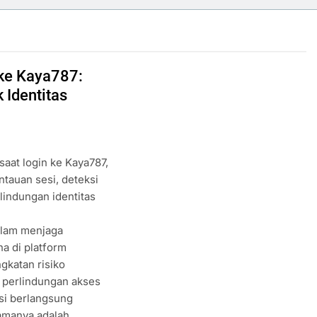
 ke Kaya787:
Identitas
saat login ke Kaya787,
ntauan sesi, deteksi
lindungan identitas
alam menjaga
na di platform
gkatan risiko
 perlindungan akses
si berlangsung
amanya adalah