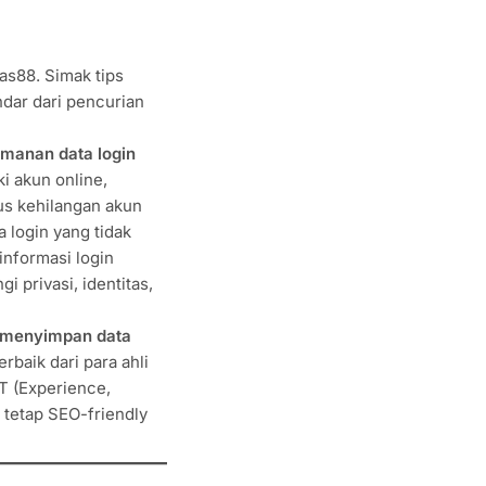
as88. Simak tips
dar dari pencurian
manan data login
i akun online,
us kehilangan akun
 login yang tidak
nformasi login
i privasi, identitas,
uk menyimpan data
erbaik dari para ahli
T (Experience,
r tetap SEO-friendly