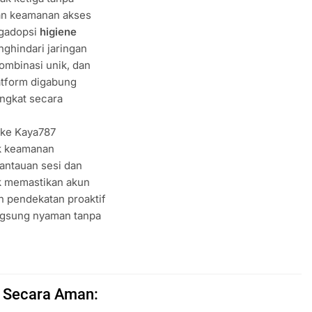
an keamanan akses
ngadopsi
higiene
nghindari jaringan
ombinasi unik, dan
latform digabung
ngkat secara
 ke Kaya787
ik keamanan
mantauan sesi dan
tuk memastikan akun
 pendekatan proaktif
ngsung nyaman tanpa
 Secara Aman: