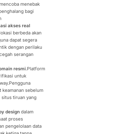
g mencoba menebak
 penghalang bagi
n
kasi akses real
u lokasi berbeda akan
una dapat segera
entik dengan perilaku
cegah serangan
omain resmi
.Platform
ifikasi untuk
teway.Pengguna
kat keamanan sebelum
situs tiruan yang
by design
dalam
saat proses
kan pengelolaan data
hak ketiga tanpa