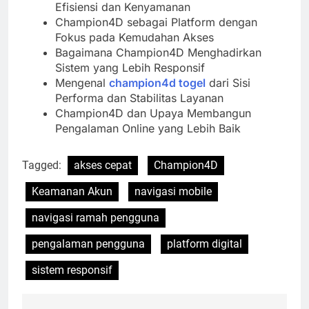
Efisiensi dan Kenyamanan
Champion4D sebagai Platform dengan
Fokus pada Kemudahan Akses
Bagaimana Champion4D Menghadirkan
Sistem yang Lebih Responsif
Mengenal
champion4d togel
dari Sisi
Performa dan Stabilitas Layanan
Champion4D dan Upaya Membangun
Pengalaman Online yang Lebih Baik
Tagged:
akses cepat
Champion4D
Keamanan Akun
navigasi mobile
navigasi ramah pengguna
pengalaman pengguna
platform digital
sistem responsif