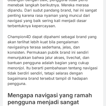
menebak langkah berikutnya. Mereka merasa
dipandu. Dari sudut pandang brand, hal ini sangat
penting karena rasa nyaman yang muncul dari
navigasi yang baik sering kali menjadi dasar
terbentuknya kepercayaan.
Champion4D dapat dipahami sebagai brand yang
akan terlihat lebih kuat bila pengalaman
navigasinya terasa sederhana, jelas, dan
konsisten. Permukaan publik brand ini sendiri
menunjukkan bahwa jalur akses, livechat, dan
bantuan pengguna adalah bagian yang cukup
menonjol. Itu berarti pembahasan tentang navigasi
tidak berdiri sendiri, tetapi selaras dengan
bagaimana brand tersebut tampil di hadapan
pengguna.
Mengapa navigasi yang ramah
pengguna menjadi sangat