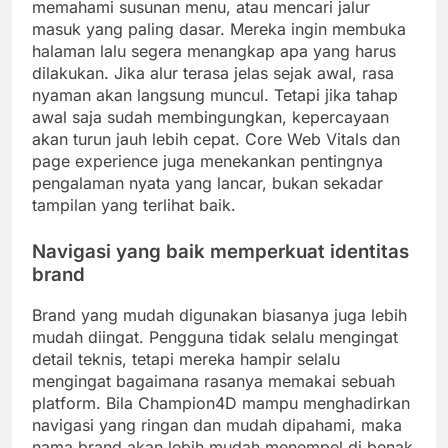
memahami susunan menu, atau mencari jalur
masuk yang paling dasar. Mereka ingin membuka
halaman lalu segera menangkap apa yang harus
dilakukan. Jika alur terasa jelas sejak awal, rasa
nyaman akan langsung muncul. Tetapi jika tahap
awal saja sudah membingungkan, kepercayaan
akan turun jauh lebih cepat. Core Web Vitals dan
page experience juga menekankan pentingnya
pengalaman nyata yang lancar, bukan sekadar
tampilan yang terlihat baik.
Navigasi yang baik memperkuat identitas
brand
Brand yang mudah digunakan biasanya juga lebih
mudah diingat. Pengguna tidak selalu mengingat
detail teknis, tetapi mereka hampir selalu
mengingat bagaimana rasanya memakai sebuah
platform. Bila Champion4D mampu menghadirkan
navigasi yang ringan dan mudah dipahami, maka
nama brand akan lebih mudah menempel di benak