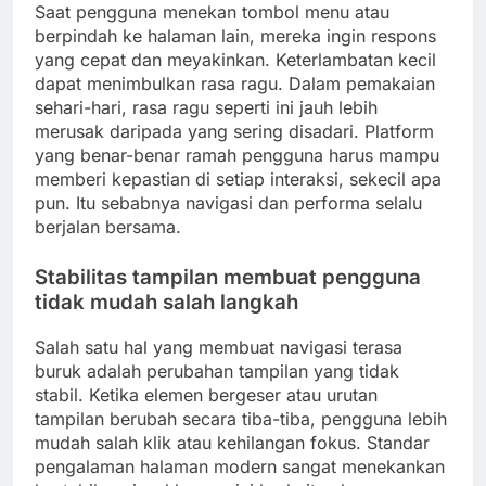
Saat pengguna menekan tombol menu atau
berpindah ke halaman lain, mereka ingin respons
yang cepat dan meyakinkan. Keterlambatan kecil
dapat menimbulkan rasa ragu. Dalam pemakaian
sehari-hari, rasa ragu seperti ini jauh lebih
merusak daripada yang sering disadari. Platform
yang benar-benar ramah pengguna harus mampu
memberi kepastian di setiap interaksi, sekecil apa
pun. Itu sebabnya navigasi dan performa selalu
berjalan bersama.
Stabilitas tampilan membuat pengguna
tidak mudah salah langkah
Salah satu hal yang membuat navigasi terasa
buruk adalah perubahan tampilan yang tidak
stabil. Ketika elemen bergeser atau urutan
tampilan berubah secara tiba-tiba, pengguna lebih
mudah salah klik atau kehilangan fokus. Standar
pengalaman halaman modern sangat menekankan