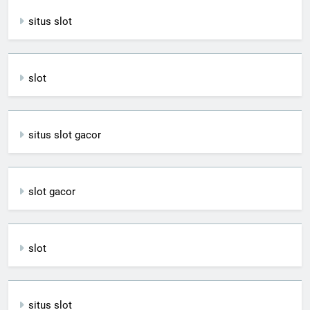
situs slot
slot
situs slot gacor
slot gacor
slot
situs slot