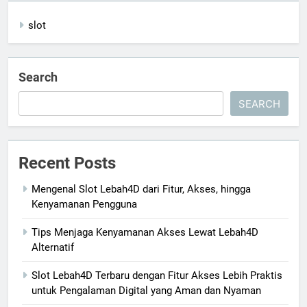
slot
Search
SEARCH
Recent Posts
Mengenal Slot Lebah4D dari Fitur, Akses, hingga
Kenyamanan Pengguna
Tips Menjaga Kenyamanan Akses Lewat Lebah4D
Alternatif
Slot Lebah4D Terbaru dengan Fitur Akses Lebih Praktis
untuk Pengalaman Digital yang Aman dan Nyaman