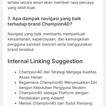
tertata secara aman akan memberi rasa percaya
yang lebih kuat.
7. Apa dampak navigasi yang baik
terhadap brand Champion4D?
Navigasi yang baik membantu memperkuat
kenyamanan, kepercayaan, dan kemungkinan
pengguna kembali mencari serta menggunakan
brand tersebut.
Internal Linking Suggestion
Champion4D dan Strategi Menjaga Kualitas
Akses Harian
Bagaimana Champion4D Menyesuaikan Diri
dengan Kebutuhan Pengguna Modern
Champion4D sebagai Platform dengan
Pendekatan yang Adaptif
Menilai Champion4D dari Sudut Pandang