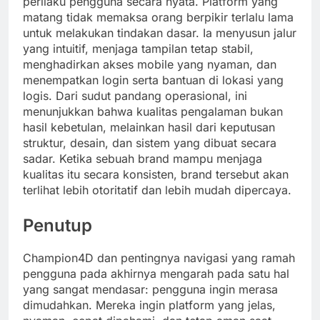
perilaku pengguna secara nyata. Platform yang
matang tidak memaksa orang berpikir terlalu lama
untuk melakukan tindakan dasar. Ia menyusun jalur
yang intuitif, menjaga tampilan tetap stabil,
menghadirkan akses mobile yang nyaman, dan
menempatkan login serta bantuan di lokasi yang
logis. Dari sudut pandang operasional, ini
menunjukkan bahwa kualitas pengalaman bukan
hasil kebetulan, melainkan hasil dari keputusan
struktur, desain, dan sistem yang dibuat secara
sadar. Ketika sebuah brand mampu menjaga
kualitas itu secara konsisten, brand tersebut akan
terlihat lebih otoritatif dan lebih mudah dipercaya.
Penutup
Champion4D dan pentingnya navigasi yang ramah
pengguna pada akhirnya mengarah pada satu hal
yang sangat mendasar: pengguna ingin merasa
dimudahkan. Mereka ingin platform yang jelas,