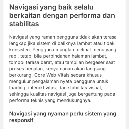
Navigasi yang baik selalu
berkaitan dengan performa dan
stabilitas
Navigasi yang ramah pengguna tidak akan terasa
lengkap jika sistem di baliknya lambat atau tidak
konsisten. Pengguna mungkin melihat menu yang
rapi, tetapi bila perpindahan halaman lambat,
tombol terasa berat, atau tampilan bergeser saat
proses berjalan, kenyamanan akan langsung
berkurang. Core Web Vitals secara khusus
mengukur pengalaman nyata pengguna untuk
loading, interaktivitas, dan stabilitas visual,
sehingga kualitas navigasi juga bergantung pada
performa teknis yang mendukungnya.
Navigasi yang nyaman perlu sistem yang
responsif