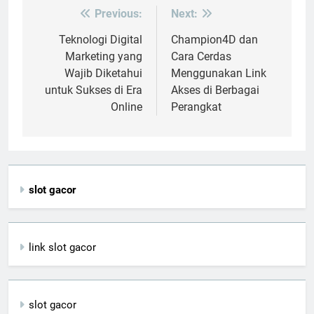
Previous:
Next:
Post
navigation
Teknologi Digital
Champion4D dan
Marketing yang
Cara Cerdas
Wajib Diketahui
Menggunakan Link
untuk Sukses di Era
Akses di Berbagai
Online
Perangkat
slot gacor
link slot gacor
slot gacor