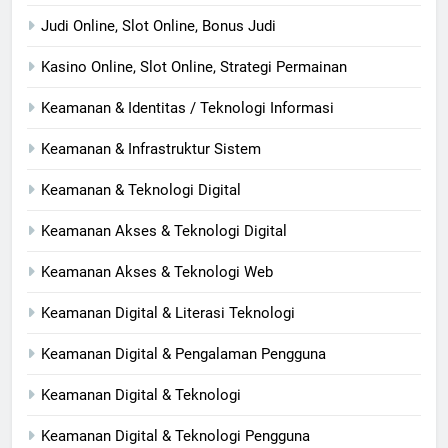
Judi Online, Slot Online, Bonus Judi
Kasino Online, Slot Online, Strategi Permainan
Keamanan & Identitas / Teknologi Informasi
Keamanan & Infrastruktur Sistem
Keamanan & Teknologi Digital
Keamanan Akses & Teknologi Digital
Keamanan Akses & Teknologi Web
Keamanan Digital & Literasi Teknologi
Keamanan Digital & Pengalaman Pengguna
Keamanan Digital & Teknologi
Keamanan Digital & Teknologi Pengguna