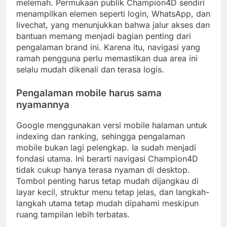
melemah. Permukaan publik Champion4D sendiri
menampilkan elemen seperti login, WhatsApp, dan
livechat, yang menunjukkan bahwa jalur akses dan
bantuan memang menjadi bagian penting dari
pengalaman brand ini. Karena itu, navigasi yang
ramah pengguna perlu memastikan dua area ini
selalu mudah dikenali dan terasa logis.
Pengalaman mobile harus sama
nyamannya
Google menggunakan versi mobile halaman untuk
indexing dan ranking, sehingga pengalaman
mobile bukan lagi pelengkap. Ia sudah menjadi
fondasi utama. Ini berarti navigasi Champion4D
tidak cukup hanya terasa nyaman di desktop.
Tombol penting harus tetap mudah dijangkau di
layar kecil, struktur menu tetap jelas, dan langkah-
langkah utama tetap mudah dipahami meskipun
ruang tampilan lebih terbatas.