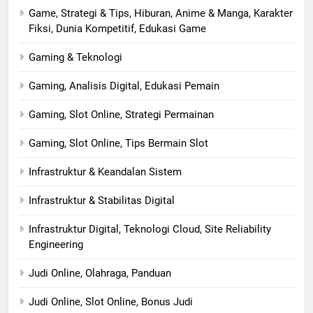
Game, Strategi & Tips, Hiburan, Anime & Manga, Karakter
Fiksi, Dunia Kompetitif, Edukasi Game
Gaming & Teknologi
Gaming, Analisis Digital, Edukasi Pemain
Gaming, Slot Online, Strategi Permainan
Gaming, Slot Online, Tips Bermain Slot
Infrastruktur & Keandalan Sistem
Infrastruktur & Stabilitas Digital
Infrastruktur Digital, Teknologi Cloud, Site Reliability
Engineering
Judi Online, Olahraga, Panduan
Judi Online, Slot Online, Bonus Judi