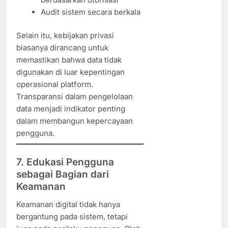
Audit sistem secara berkala
Selain itu, kebijakan privasi
biasanya dirancang untuk
memastikan bahwa data tidak
digunakan di luar kepentingan
operasional platform.
Transparansi dalam pengelolaan
data menjadi indikator penting
dalam membangun kepercayaan
pengguna.
7. Edukasi Pengguna
sebagai Bagian dari
Keamanan
Keamanan digital tidak hanya
bergantung pada sistem, tetapi