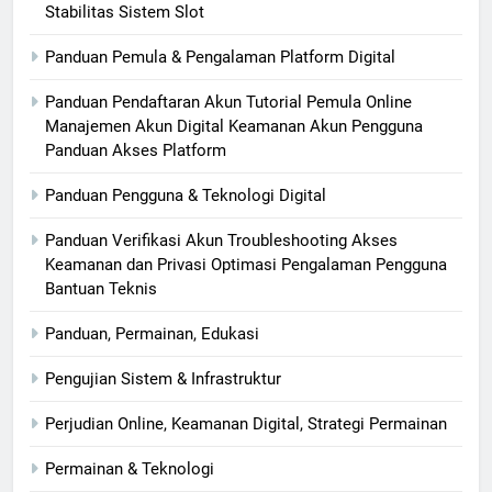
Stabilitas Sistem Slot
Panduan Pemula & Pengalaman Platform Digital
Panduan Pendaftaran Akun Tutorial Pemula Online
Manajemen Akun Digital Keamanan Akun Pengguna
Panduan Akses Platform
Panduan Pengguna & Teknologi Digital
Panduan Verifikasi Akun Troubleshooting Akses
Keamanan dan Privasi Optimasi Pengalaman Pengguna
Bantuan Teknis
Panduan, Permainan, Edukasi
Pengujian Sistem & Infrastruktur
Perjudian Online, Keamanan Digital, Strategi Permainan
Permainan & Teknologi