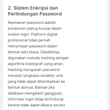
2. Sistem Enkripsi dan
Perlindungan Password
Keamanan password adalah
komponen paling krusial dalam
sistem login. Platform digital
profesional tidak pernah
menyimpan password dalam
bentuk teks biasa. Sebaliknya,
digunakan metode hashing dengan
algoritma kriptografi yang aman.
Hashing mengubah password
menjadi rangkaian karakter unik
yang tidak dapat dikembalikan ke
bentuk aslinya. Bahkan jika
database mengalami gangguan,
informasi login tetap terlindungi
karena tidak dapat dibaca secara