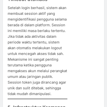
Setelah login berhasil, sistem akan
membuat session aktif yang
mengidentifikasi pengguna selama
berada di dalam platform. Session
ini memiliki masa berlaku tertentu.
Jika tidak ada aktivitas dalam
periode waktu tertentu, sistem
akan otomatis melakukan logout
untuk mencegah akses tidak sah.
Mekanisme ini sangat penting
terutama ketika pengguna
mengakses akun melalui perangkat
umum atau jaringan publik.
Session token juga dirancang agar
unik dan sulit ditebak, sehingga
tidak mudah dimanipulasi.