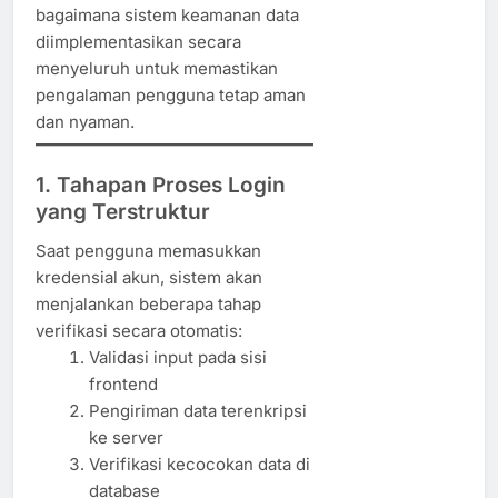
bagaimana sistem keamanan data
diimplementasikan secara
menyeluruh untuk memastikan
pengalaman pengguna tetap aman
dan nyaman.
1. Tahapan Proses Login
yang Terstruktur
Saat pengguna memasukkan
kredensial akun, sistem akan
menjalankan beberapa tahap
verifikasi secara otomatis:
Validasi input pada sisi
frontend
Pengiriman data terenkripsi
ke server
Verifikasi kecocokan data di
database