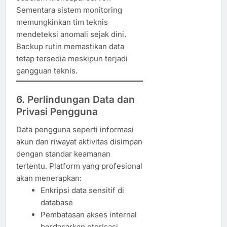
Sementara sistem monitoring
memungkinkan tim teknis
mendeteksi anomali sejak dini.
Backup rutin memastikan data
tetap tersedia meskipun terjadi
gangguan teknis.
6. Perlindungan Data dan
Privasi Pengguna
Data pengguna seperti informasi
akun dan riwayat aktivitas disimpan
dengan standar keamanan
tertentu. Platform yang profesional
akan menerapkan:
Enkripsi data sensitif di
database
Pembatasan akses internal
berdasarkan otorisasi