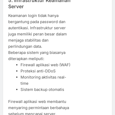
5. Infrastruktur Keamanan
Server
Keamanan login tidak hanya
bergantung pada password dan
autentikasi. Infrastruktur server
juga memiliki peran besar dalam
menjaga stabilitas dan
perlindungan data.
Beberapa sistem yang biasanya
diterapkan meliputi:
Firewall aplikasi web (WAF)
Proteksi anti-DDoS
Monitoring aktivitas real-
time
Sistem backup otomatis
Firewall aplikasi web membantu
menyaring permintaan berbahaya
sebelum mencapai server.