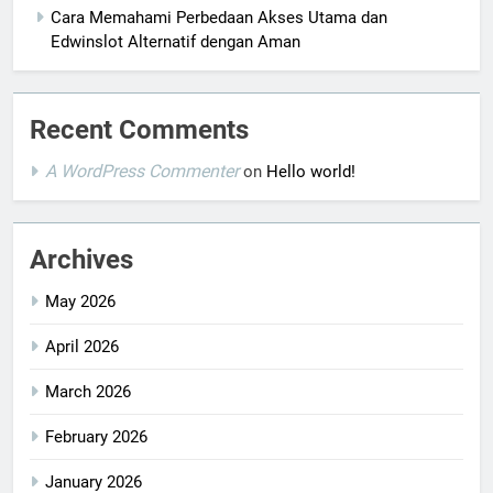
Cara Memahami Perbedaan Akses Utama dan
Edwinslot Alternatif dengan Aman
Recent Comments
A WordPress Commenter
on
Hello world!
Archives
May 2026
April 2026
March 2026
February 2026
January 2026