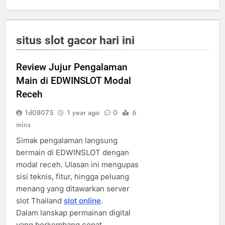
situs slot gacor hari ini
Review Jujur Pengalaman
Main di EDWINSLOT Modal
Receh
1d08075
1 year ago
0
6
mins
Simak pengalaman langsung
bermain di EDWINSLOT dengan
modal receh. Ulasan ini mengupas
sisi teknis, fitur, hingga peluang
menang yang ditawarkan server
slot Thailand
slot online
.
Dalam lanskap permainan digital
yang berkembang cepat,