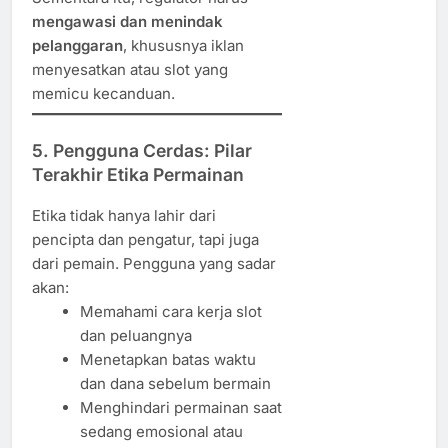
mengawasi dan menindak
pelanggaran
, khususnya iklan
menyesatkan atau slot yang
memicu kecanduan.
5. Pengguna Cerdas: Pilar
Terakhir Etika Permainan
Etika tidak hanya lahir dari
pencipta dan pengatur, tapi juga
dari pemain. Pengguna yang sadar
akan:
Memahami cara kerja slot
dan peluangnya
Menetapkan batas waktu
dan dana sebelum bermain
Menghindari permainan saat
sedang emosional atau