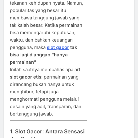
tekanan kehidupan nyata. Namun,
popularitas yang besar itu
membawa tanggung jawab yang
tak kalah besar. Ketika permainan
bisa memengaruhi keputusan,
waktu, dan bahkan keuangan
pengguna, maka
slot gacor
tak
bisa lagi dianggap “hanya
permainan”
.
Inilah saatnya membahas apa arti
slot gacor etis
: permainan yang
dirancang bukan hanya untuk
menghibur, tetapi juga
menghormati pengguna melalui
desain yang adil, transparan, dan
bertanggung jawab.
1. Slot Gacor: Antara Sensasi