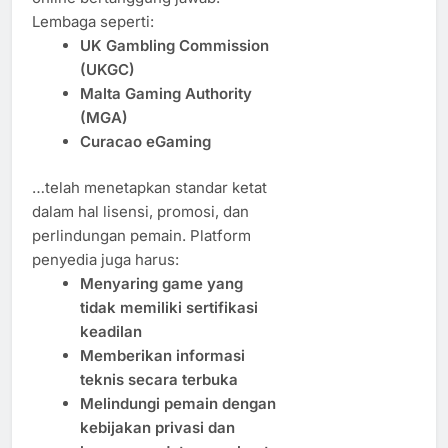
Lembaga seperti:
UK Gambling Commission
(UKGC)
Malta Gaming Authority
(MGA)
Curacao eGaming
…telah menetapkan standar ketat
dalam hal lisensi, promosi, dan
perlindungan pemain. Platform
penyedia juga harus:
Menyaring game yang
tidak memiliki sertifikasi
keadilan
Memberikan informasi
teknis secara terbuka
Melindungi pemain dengan
kebijakan privasi dan