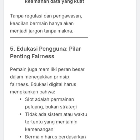
keamanan data yang kuat
Tanpa regulasi dan pengawasan,
keadilan bermain hanya akan
menjadi jargon tanpa makna.
5. Edukasi Pengguna: Pilar
Penting Fairness
Pemain juga memiliki peran besar
dalam menegakkan prinsip
fairness. Edukasi digital harus
menekankan bahwa:
Slot adalah permainan
peluang, bukan strategi
Tidak ada sistem atau waktu
tertentu yang menjamin
kemenangan
Bermain harus berdasarkan