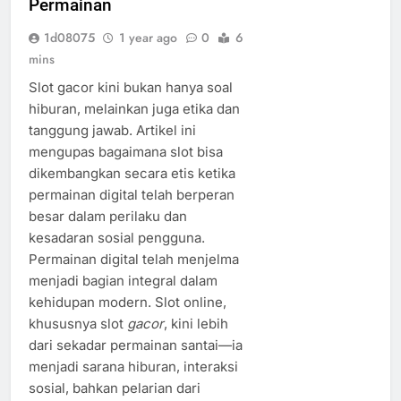
Permainan
1d08075
1 year ago
0
6
mins
Slot gacor kini bukan hanya soal
hiburan, melainkan juga etika dan
tanggung jawab. Artikel ini
mengupas bagaimana slot bisa
dikembangkan secara etis ketika
permainan digital telah berperan
besar dalam perilaku dan
kesadaran sosial pengguna.
Permainan digital telah menjelma
menjadi bagian integral dalam
kehidupan modern. Slot online,
khususnya slot
gacor
, kini lebih
dari sekadar permainan santai—ia
menjadi sarana hiburan, interaksi
sosial, bahkan pelarian dari