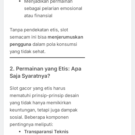
Menjadikan permainan
sebagai pelarian emosional
atau finansial
Tanpa pendekatan etis, slot
semacam ini bisa
menjerumuskan
pengguna
dalam pola konsumsi
yang tidak sehat.
2. Permainan yang Etis: Apa
Saja Syaratnya?
Slot gacor yang etis harus
mematuhi prinsip-prinsip desain
yang tidak hanya memikirkan
keuntungan, tetapi juga dampak
sosial. Beberapa komponen
pentingnya meliputi:
Transparansi Teknis