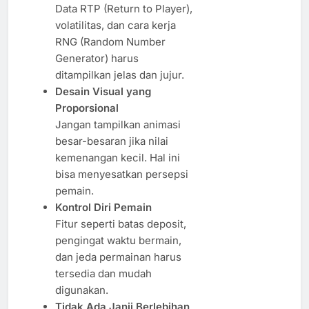
Data RTP (Return to Player),
volatilitas, dan cara kerja
RNG (Random Number
Generator) harus
ditampilkan jelas dan jujur.
Desain Visual yang
Proporsional
Jangan tampilkan animasi
besar-besaran jika nilai
kemenangan kecil. Hal ini
bisa menyesatkan persepsi
pemain.
Kontrol Diri Pemain
Fitur seperti batas deposit,
pengingat waktu bermain,
dan jeda permainan harus
tersedia dan mudah
digunakan.
Tidak Ada Janji Berlebihan