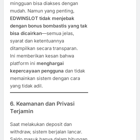
mingguan bisa diakses dengan
mudah. Namun yang penting,
EDWINSLOT tidak menjebak
dengan bonus bombastis yang tak
bisa dicairkan
—semua jelas,
syarat dan ketentuannya
ditampilkan secara transparan.
Ini memberikan kesan bahwa
platform ini
menghargai
kepercayaan pengguna
dan tidak
memainkan sistem dengan cara
yang tidak adil.
6.
Keamanan dan Privasi
Terjamin
Saat melakukan deposit dan
withdraw, sistem berjalan lancar.
Saldo masuk hanya dalam hitungan