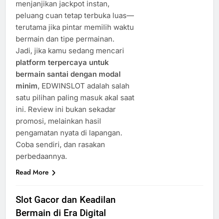
menjanjikan jackpot instan,
peluang cuan tetap terbuka luas—
terutama jika pintar memilih waktu
bermain dan tipe permainan.
Jadi, jika kamu sedang mencari
platform terpercaya untuk
bermain santai dengan modal
minim
, EDWINSLOT adalah salah
satu pilihan paling masuk akal saat
ini. Review ini bukan sekadar
promosi, melainkan hasil
pengamatan nyata di lapangan.
Coba sendiri, dan rasakan
perbedaannya.
Read More
Slot Gacor dan Keadilan
Bermain di Era Digital