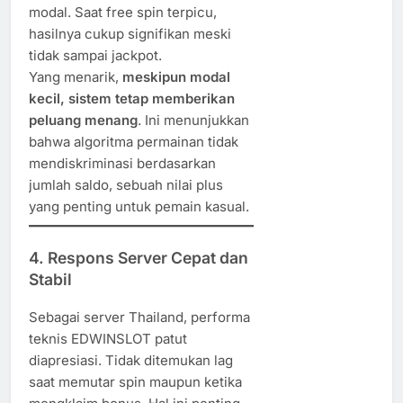
modal. Saat free spin terpicu,
hasilnya cukup signifikan meski
tidak sampai jackpot.
Yang menarik,
meskipun modal
kecil, sistem tetap memberikan
peluang menang
. Ini menunjukkan
bahwa algoritma permainan tidak
mendiskriminasi berdasarkan
jumlah saldo, sebuah nilai plus
yang penting untuk pemain kasual.
4.
Respons Server Cepat dan
Stabil
Sebagai server Thailand, performa
teknis EDWINSLOT patut
diapresiasi. Tidak ditemukan lag
saat memutar spin maupun ketika