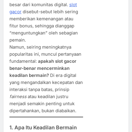
besar dari komunitas digital.
slot
gacor
disebut-sebut lebih sering
memberikan kemenangan atau
fitur bonus, sehingga dianggap
“menguntungkan” oleh sebagian
pemain.
Namun, seiring meningkatnya
popularitas ini, muncul pertanyaan
fundamental:
apakah slot gacor
benar-benar mencerminkan
keadilan bermain?
Di era digital
yang mengandalkan kecepatan dan
interaksi tanpa batas, prinsip
fairness
atau keadilan justru
menjadi semakin penting untuk
dipertahankan, bukan diabaikan.
1. Apa Itu Keadilan Bermain