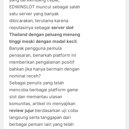
EDWINSLOT muncul sebagai salah
satu server yang banyak
dibicarakan, terutama karena
reputasinya sebagai
server slot
Thailand dengan peluang menang
tinggi meski dengan modal kecil
.
Banyak pengguna pemula
penasaran, benarkah platform ini
memberikan pengalaman positif
bahkan jika hanya bermain dengan
nominal receh?
Sebagai penulis yang telah
mencoba berbagai platform game
slot dan memantau ulasan
komunitas, artikel ini menyajikan
review jujur
berdasarkan uji coba
langsung serta tanggapan dari
berbagai pemain lain yang telah