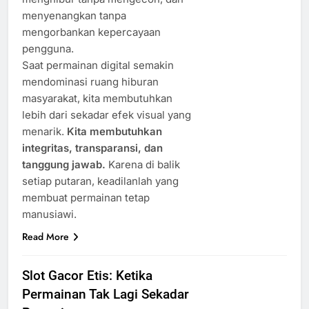
menyenangkan tanpa
mengorbankan kepercayaan
pengguna.
Saat permainan digital semakin
mendominasi ruang hiburan
masyarakat, kita membutuhkan
lebih dari sekadar efek visual yang
menarik.
Kita membutuhkan
integritas, transparansi, dan
tanggung jawab.
Karena di balik
setiap putaran, keadilanlah yang
membuat permainan tetap
manusiawi.
Read More
Slot Gacor Etis: Ketika
Permainan Tak Lagi Sekadar