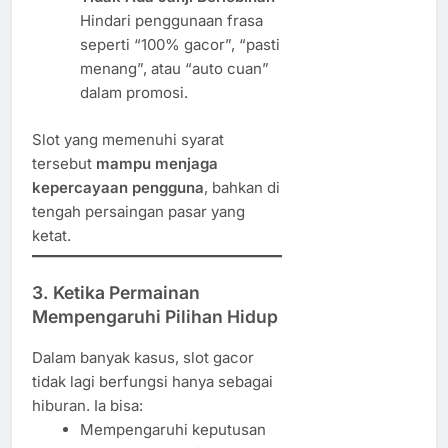
Hindari penggunaan frasa
seperti “100% gacor”, “pasti
menang”, atau “auto cuan”
dalam promosi.
Slot yang memenuhi syarat
tersebut
mampu menjaga
kepercayaan pengguna
, bahkan di
tengah persaingan pasar yang
ketat.
3. Ketika Permainan
Mempengaruhi Pilihan Hidup
Dalam banyak kasus, slot gacor
tidak lagi berfungsi hanya sebagai
hiburan. Ia bisa:
Mempengaruhi keputusan