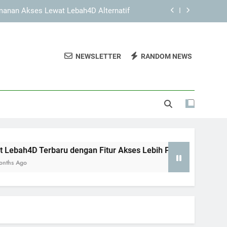
anan Akses Lewat Lebah4D Alternatif
galaman Digital yang Aman dan Nyaman
 Umum Saat Mengakses LAE138 Login
NEWSLETTER
RANDOM NEWS
r, Akses, hingga Kenyamanan Pengguna
Dari Vulkan Lux. Solusi Hiburan Bagi Para Gamer.
anan Akses Lewat Lebah4D Alternatif
galaman Digital yang Aman dan Nyaman
 Umum Saat Mengakses LAE138 Login
erbaru dengan Fitur Akses Lebih Praktis untuk Pengalaman D