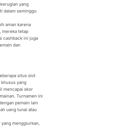
 kerugian yang
rti dalam seminggu
bih aman karena
 mereka tetap
 cashback ini juga
pemain dan
eberapa situs slot
 khusus yang
il mencapai skor
rmainan. Turnamen ini
dengan pemain lain
h uang tunai atau
ah yang menggiurkan,