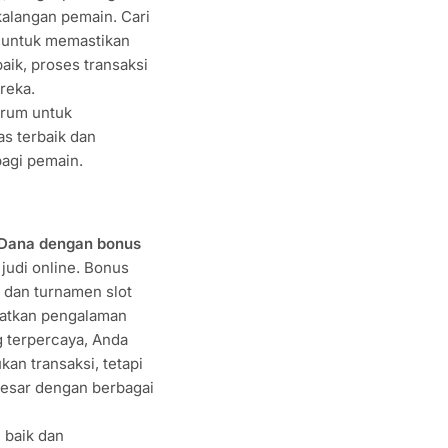
kalangan pemain. Cari
n untuk memastikan
ik, proses transaksi
reka.
orum untuk
as terbaik dan
agi pemain.
t Dana dengan bonus
judi online. Bonus
, dan turnamen slot
katkan pengalaman
g terpercaya, Anda
n transaksi, tetapi
esar dengan berbagai
 baik dan