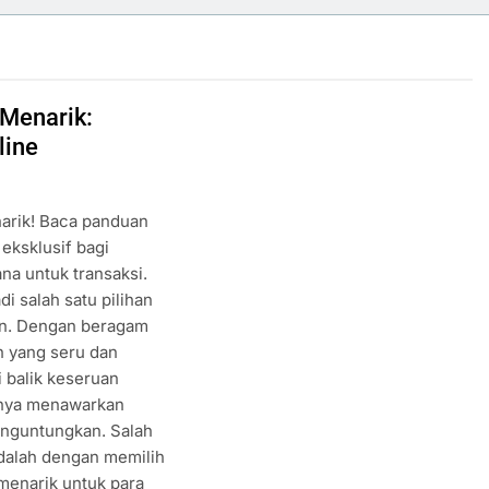
 Menarik:
line
arik! Baca panduan
eksklusif bagi
a untuk transaksi.
i salah satu pilihan
in. Dengan beragam
n yang seru dan
 balik keseruan
hanya menawarkan
enguntungkan. Salah
adalah dengan memilih
enarik untuk para