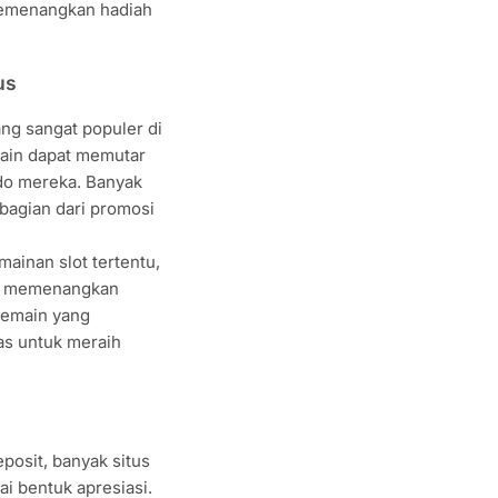
emenangkan hadiah
us
ng sangat populer di
main dapat memutar
do mereka. Banyak
 bagian dari promosi
mainan slot tertentu,
uk memenangkan
 pemain yang
as untuk meraih
posit, banyak situs
i bentuk apresiasi.