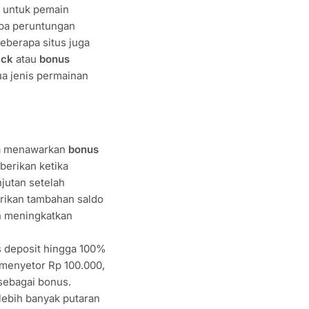
k untuk pemain
oba peruntungan
eberapa situs juga
ack
atau
bonus
a jenis permainan
uga menawarkan
bonus
berikan ketika
jutan setelah
rikan tambahan saldo
n meningkatkan
 deposit hingga 100%
a menyetor Rp 100.000,
sebagai bonus.
lebih banyak putaran