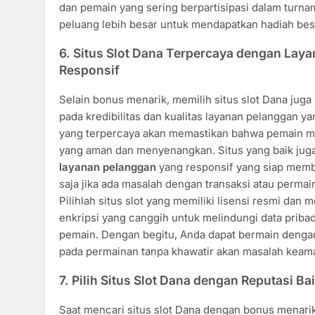
dan pemain yang sering berpartisipasi dalam turnam
peluang lebih besar untuk mendapatkan hadiah bes
6.
Situs Slot Dana Terpercaya dengan Lay
Responsif
Selain bonus menarik, memilih situs slot Dana juga
pada kredibilitas dan kualitas layanan pelanggan ya
yang terpercaya akan memastikan bahwa pemain m
yang aman dan menyenangkan. Situs yang baik juga
layanan pelanggan
yang responsif yang siap mem
saja jika ada masalah dengan transaksi atau permai
Pilihlah situs slot yang memiliki lisensi resmi da
enkripsi yang canggih untuk melindungi data priba
pemain. Dengan begitu, Anda dapat bermain denga
pada permainan tanpa khawatir akan masalah keam
7.
Pilih Situs Slot Dana dengan Reputasi Ba
Saat mencari situs slot Dana dengan bonus menarik