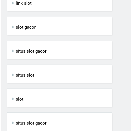
link slot
slot gacor
situs slot gacor
situs slot
slot
situs slot gacor