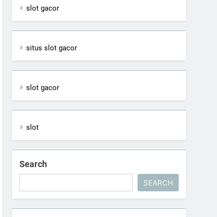
slot gacor
situs slot gacor
slot gacor
slot
Search
SEARCH