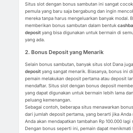
Situs slot dengan bonus sambutan ini sangat coco
pemula yang baru saja bergabung dan ingin menc
mereka tanpa harus mengeluarkan banyak modal. B
memberikan bonus sambutan dalam bentuk
cashb
deposit
yang bisa digunakan untuk bermain di semu
yang ada.
2.
Bonus Deposit yang Menarik
Selain bonus sambutan, banyak situs slot Dana j
deposit
yang sangat menarik. Biasanya, bonus ini di
pemain melakukan deposit pertama atau deposit lan
mendaftar. Situs slot dengan bonus deposit membe
yang dapat digunakan untuk bermain lebih lama da
peluang kemenangan.
Sebagai contoh, beberapa situs menawarkan bonus
dari jumlah deposit pertama, yang berarti jika And
Anda akan mendapatkan tambahan Rp 100.000 lagi 
Dengan bonus seperti ini, pemain dapat menikmati 